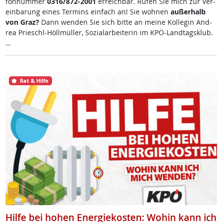
fon­num­mer
0316/872-2001
er­reich­bar. Ru­fen Sie mich zur Ve­r­
ein­ba­rung ei­nes Ter­mins ein­fach an! Sie woh­nen
au­ßer­halb
von Graz?
Dann wen­den Sie sich bit­te an mei­ne Kol­le­gin And­
rea Prie­schl-Höll­mül­ler, So­zial­ar­bei­te­rin im KPÖ-Land­tags­klub.
…
Rat & Hilfe
Hilfe bei hohen Energiekosten: Wohin kann ich