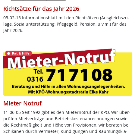
Richtsätze für das Jahr 2026
05-02-15 In­for­ma­ti­ons­blatt mit den Richt­sät­zen (Aus­g­leichs­zu­
la­ge, So­zial­un­ter­stüt­zung, Pf­le­ge­geld, Pen­si­on, u.v.m.) für das
Jahr 2026.
Rat & Hilfe
Mieter-Notruf
11-06-05 Seit 1992 gibt es den Mie­ter­no­t­ruf der KPÖ. Wir über­
prü­fen Miet­ver­trä­ge und Be­triebs­kos­ten­ab­rech­nun­gen so­wie
die Recht­mä­ß­ig­keit und Höhe von Pro­vi­sio­nen, wir be­ra­ten bei
Schi­ka­nen durch Ver­mie­ter, Kün­di­gun­gen und Räu­mungs­kla­