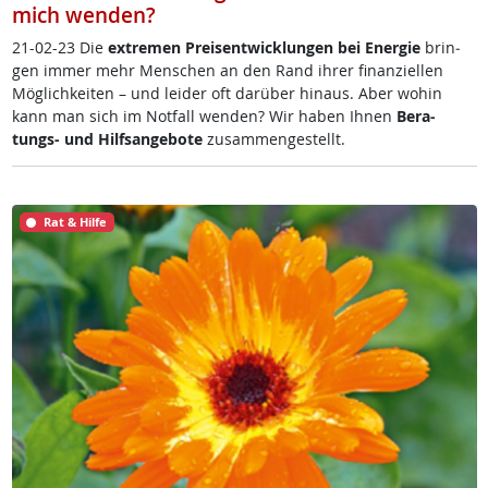
mich wenden?
21-02-23 Die
ex­t­re­men Preis­ent­wick­lun­gen bei En­er­gie
brin­
gen im­mer mehr Men­schen an den Rand ih­rer fi­nan­zi­el­len
Mög­lich­kei­ten – und lei­der oft dar­über hin­aus. Aber wo­hin
kann man sich im Not­fall wen­den? Wir ha­ben Ih­nen
Be­ra­
tungs- und Hilf­s­an­ge­bo­te
zu­sam­men­ge­s­tellt.
Rat & Hilfe