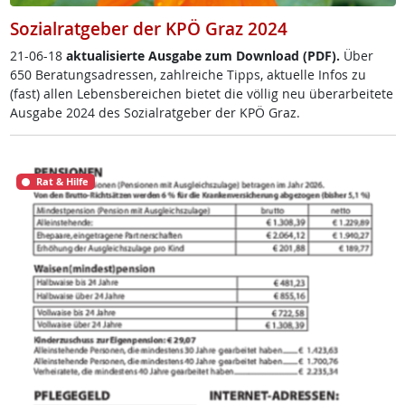
Sozialratgeber der KPÖ Graz 2024
21-06-18
ak­tua­li­sier­te Aus­ga­be zum Down­load (PDF).
Über
650 Be­ra­tungsadres­sen, zahl­rei­che Tipps, ak­tu­el­le In­fos zu
(fast) al­len Le­bens­be­rei­chen bie­tet die völ­lig neu über­ar­bei­te­te
Aus­ga­be 2024 des So­zial­rat­ge­ber der KPÖ Graz.
Rat & Hilfe