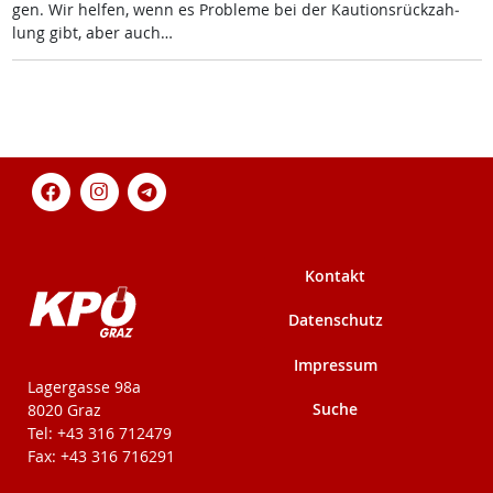
gen. Wir hel­fen, wenn es Pro­b­le­me bei der Kau­ti­ons­rück­zah­
lung gibt, aber auch…
Kontakt
Datenschutz
Impressum
KPÖ-Steiermark
Lagergasse 98a
Suche
8020 Graz
Tel: +43 316 712479
Fax: +43 316 716291