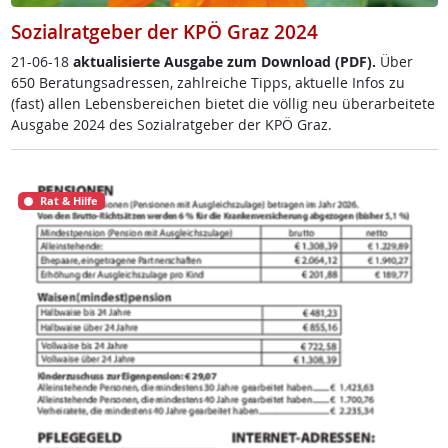
Sozialratgeber der KPÖ Graz 2024
21-06-18
ak­tua­li­sier­te Aus­ga­be zum Down­load (PDF).
Über
650 Be­ra­tungsadres­sen, zahl­rei­che Tipps, ak­tu­el­le In­fos zu
(fast) al­len Le­bens­be­rei­chen bie­tet die völ­lig neu über­ar­bei­te­te
Aus­ga­be 2024 des So­zial­rat­ge­ber der KPÖ Graz.
Rat & Hilfe