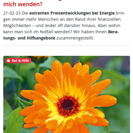
mich wenden?
21-02-23 Die
ex­t­re­men Preis­ent­wick­lun­gen bei En­er­gie
brin­
gen im­mer mehr Men­schen an den Rand ih­rer fi­nan­zi­el­len
Mög­lich­kei­ten – und lei­der oft dar­über hin­aus. Aber wo­hin
kann man sich im Not­fall wen­den? Wir ha­ben Ih­nen
Be­ra­
tungs- und Hilf­s­an­ge­bo­te
zu­sam­men­ge­s­tellt.
Rat & Hilfe