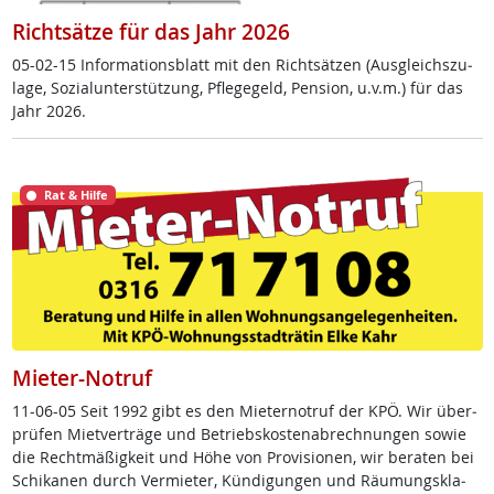
Richtsätze für das Jahr 2026
05-02-15 In­for­ma­ti­ons­blatt mit den Richt­sät­zen (Aus­g­leichs­zu­
la­ge, So­zial­un­ter­stüt­zung, Pf­le­ge­geld, Pen­si­on, u.v.m.) für das
Jahr 2026.
Rat & Hilfe
Mieter-Notruf
11-06-05 Seit 1992 gibt es den Mie­ter­no­t­ruf der KPÖ. Wir über­
prü­fen Miet­ver­trä­ge und Be­triebs­kos­ten­ab­rech­nun­gen so­wie
die Recht­mä­ß­ig­keit und Höhe von Pro­vi­sio­nen, wir be­ra­ten bei
Schi­ka­nen durch Ver­mie­ter, Kün­di­gun­gen und Räu­mungs­kla­