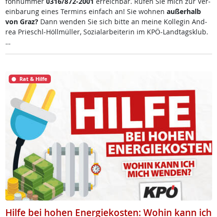
fon­num­mer
0316/872-2001
er­reich­bar. Ru­fen Sie mich zur Ve­r­
ein­ba­rung ei­nes Ter­mins ein­fach an! Sie woh­nen
au­ßer­halb
von Graz?
Dann wen­den Sie sich bit­te an mei­ne Kol­le­gin And­
rea Prie­schl-Höll­mül­ler, So­zial­ar­bei­te­rin im KPÖ-Land­tags­klub.
…
Rat & Hilfe
Hilfe bei hohen Energiekosten: Wohin kann ich