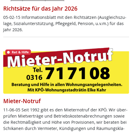
Richtsätze für das Jahr 2026
05-02-15 In­for­ma­ti­ons­blatt mit den Richt­sät­zen (Aus­g­leichs­zu­
la­ge, So­zial­un­ter­stüt­zung, Pf­le­ge­geld, Pen­si­on, u.v.m.) für das
Jahr 2026.
Rat & Hilfe
Mieter-Notruf
11-06-05 Seit 1992 gibt es den Mie­ter­no­t­ruf der KPÖ. Wir über­
prü­fen Miet­ver­trä­ge und Be­triebs­kos­ten­ab­rech­nun­gen so­wie
die Recht­mä­ß­ig­keit und Höhe von Pro­vi­sio­nen, wir be­ra­ten bei
Schi­ka­nen durch Ver­mie­ter, Kün­di­gun­gen und Räu­mungs­kla­