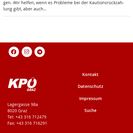
gen. Wir hel­fen, wenn es Pro­b­le­me bei der Kau­ti­ons­rück­zah­
lung gibt, aber auch…
Kontakt
Datenschutz
Impressum
KPÖ-Steiermark
Lagergasse 98a
Suche
8020 Graz
Tel: +43 316 712479
Fax: +43 316 716291