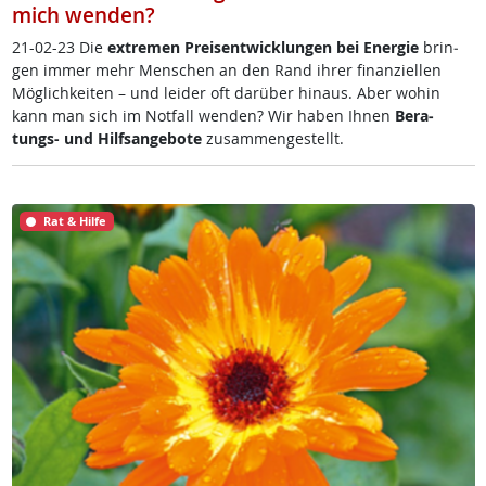
mich wenden?
21-02-23 Die
ex­t­re­men Preis­ent­wick­lun­gen bei En­er­gie
brin­
gen im­mer mehr Men­schen an den Rand ih­rer fi­nan­zi­el­len
Mög­lich­kei­ten – und lei­der oft dar­über hin­aus. Aber wo­hin
kann man sich im Not­fall wen­den? Wir ha­ben Ih­nen
Be­ra­
tungs- und Hilf­s­an­ge­bo­te
zu­sam­men­ge­s­tellt.
Rat & Hilfe