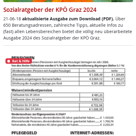
Sozialratgeber der KPÖ Graz 2024
21-06-18
ak­tua­li­sier­te Aus­ga­be zum Down­load (PDF).
Über
650 Be­ra­tungsadres­sen, zahl­rei­che Tipps, ak­tu­el­le In­fos zu
(fast) al­len Le­bens­be­rei­chen bie­tet die völ­lig neu über­ar­bei­te­te
Aus­ga­be 2024 des So­zial­rat­ge­ber der KPÖ Graz.
Rat & Hilfe