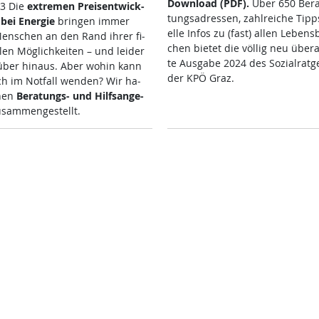
Down­load (PDF).
Über 650 Be­ra
23 Die
ex­t­re­men Preis­ent­wick­
tungsadres­sen, zahl­rei­che Tipps
bei En­er­gie
brin­gen im­mer
el­le In­fos zu (fast) al­len Le­bens­
n­schen an den Rand ih­rer fi­
chen bie­tet die völ­lig neu über­ar
l­len Mög­lich­kei­ten – und lei­der
te Aus­ga­be 2024 des So­zial­rat­g
­über hin­aus. Aber wo­hin kann
der KPÖ Graz.
h im Not­fall wen­den? Wir ha­
­nen
Be­ra­tungs- und Hilf­s­an­ge­
­sam­men­ge­s­tellt.