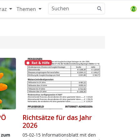
raz
Themen
Rat & Hilfe
PÖ
Richtsätze für das Jahr
2026
be zum
05-02-15 In­for­ma­ti­ons­blatt mit den