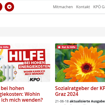
Mitmachen
Kontakt
KPÖ G
 & Hilfe
Rat & Hilfe
e bei hohen
Sozialratgeber der K
giekosten: Wohin
Graz 2024
 ich mich wenden?
21-06-18
ak­tua­li­sier­te Aus­ga­