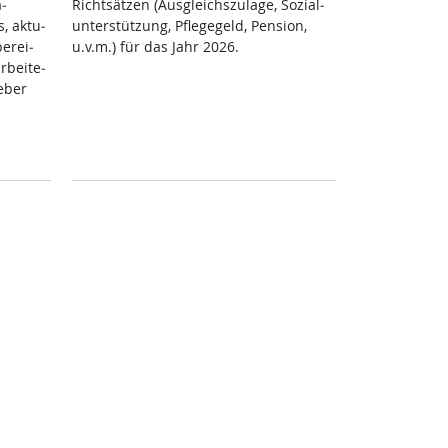
­
Richt­sät­zen (Aus­g­leichs­zu­la­ge, So­zial­
, ak­tu­
un­ter­stüt­zung, Pf­le­ge­geld, Pen­si­on,
be­rei­
u.v.m.) für das Jahr 2026.
­bei­te­
e­ber