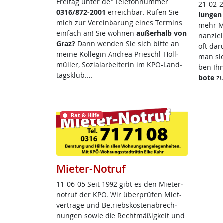
Frei­tag un­ter der Te­le­fon­num­mer
21-02-
0316/872-2001
er­reich­bar. Ru­fen Sie
lun­gen 
mich zur Ve­r­ein­ba­rung ei­nes Ter­mins
mehr Me
ein­fach an! Sie woh­nen
au­ßer­halb von
nan­zi­e
Graz?
Dann wen­den Sie sich bit­te an
oft dar
mei­ne Kol­le­gin And­rea Prie­schl-Höll­
man sic
mül­ler, So­zial­ar­bei­te­rin im KPÖ-Land­
ben Ih
tags­klub.…
bo­te
zu
Rat & Hilfe
Mieter-Notruf
11-06-05 Seit 1992 gibt es den Mie­ter­
no­t­ruf der KPÖ. Wir über­prü­fen Miet­
ver­trä­ge und Be­triebs­kos­ten­ab­rech­
nun­gen so­wie die Recht­mä­ß­ig­keit und