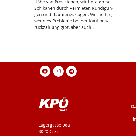
Höhe von Pro­vi­sio­nen, wir be­ra­ten bei
Schi­ka­nen durch Ver­mie­ter, Kün­di­gun­
gen und Räu­mungs­kla­gen. Wir hel­fen,
wenn es Pro­b­le­me bei der Kau­ti­ons­
rück­zah­lung gibt, aber auch…
Da
I
KPÖ-Steiermark
Lagergasse 98a
8020 Graz