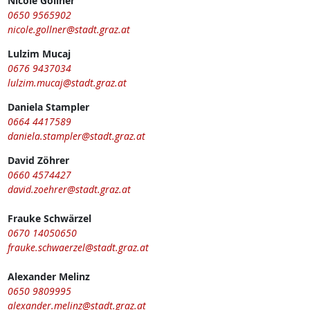
Nicole Gollner
0650 9565902
nicole.gollner@stadt.graz.at
Lulzim Mucaj
0676 9437034
lulzim.mucaj@stadt.graz.at
Daniela Stampler
0664 4417589
daniela.stampler@stadt.graz.at
David Zöhrer
0660 4574427
david.zoehrer@stadt.graz.at
Frauke Schwärzel
0670 14050650
frauke.schwaerzel@stadt.graz.at
Alexander Melinz
0650 9809995
alexander.melinz@stadt.graz.at