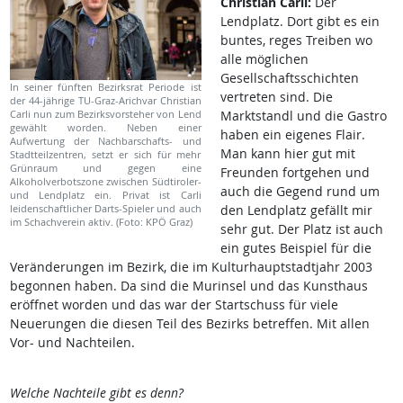
Christian Carli:
Der
Lendplatz. Dort gibt es ein
buntes, reges Treiben wo
alle möglichen
Gesellschaftsschichten
In seiner fünften Bezirksrat Periode ist
vertreten sind. Die
der 44-jährige TU-Graz-Arichvar Christian
Carli nun zum Bezirksvorsteher von Lend
Marktstandl und die Gastro
gewählt worden. Neben einer
haben ein eigenes Flair.
Aufwertung der Nachbarschafts- und
Man kann hier gut mit
Stadtteilzentren, setzt er sich für mehr
Grünraum und gegen eine
Freunden fortgehen und
Alkoholverbotszone zwischen Südtiroler-
auch die Gegend rund um
und Lendplatz ein. Privat ist Carli
leidenschaftlicher Darts-Spieler und auch
den Lendplatz gefällt mir
im Schachverein aktiv. (Foto: KPÖ Graz)
sehr gut. Der Platz ist auch
ein gutes Beispiel für die
Veränderungen im Bezirk, die im Kulturhauptstadtjahr 2003
begonnen haben. Da sind die Murinsel und das Kunsthaus
eröffnet worden und das war der Startschuss für viele
Neuerungen die diesen Teil des Bezirks betreffen. Mit allen
Vor- und Nachteilen.
Welche Nachteile gibt es denn?