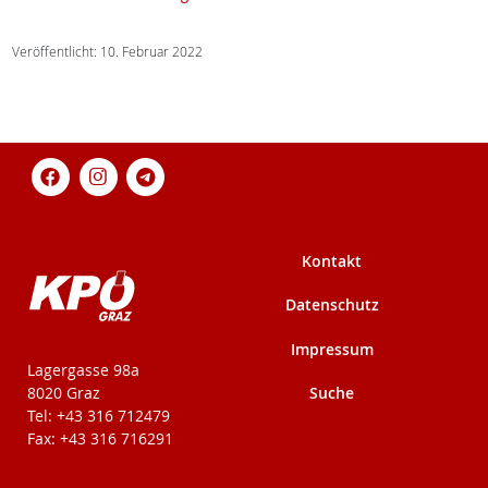
Veröffentlicht: 10. Februar 2022
Kontakt
Datenschutz
Impressum
KPÖ-Steiermark
Lagergasse 98a
Suche
8020 Graz
Tel: +43 316 712479
Fax: +43 316 716291