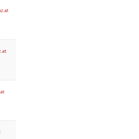
z.at
.at
.at
t