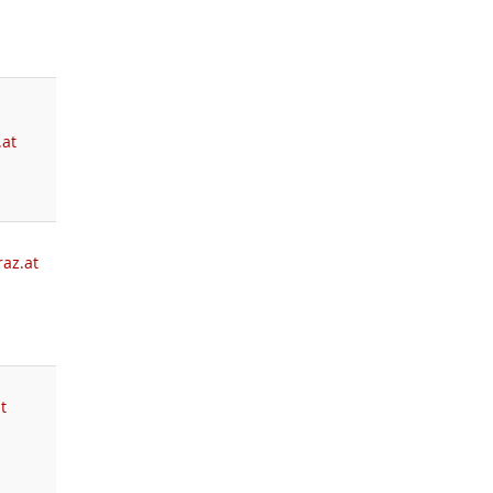
.at
az.at
t