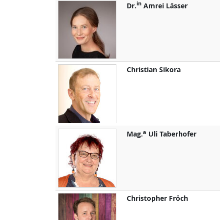
in
Dr.
Amrei
Lässer
Christian
Sikora
a
Mag.
Uli
Taberhofer
Christopher
Fröch