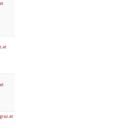
at
z.at
at
graz.at