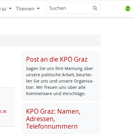
raz
Themen
Post an die KPÖ Graz
Sa­gen Sie uns Ih­re Mei­nung über
un­se­re po­li­ti­sche Ar­beit, be­ur­tei­
len Sie uns und un­se­re Or­ga­ni­sa­
ti­on. Wir freu­en uns über al­le
Kom­men­ta­re und Vor­schlä­ge.
KPÖ Graz: Namen,
z.at
Adressen,
Telefonnummern