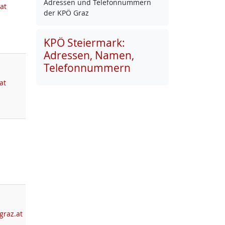
Adres­sen und Te­le­fon­num­mern
at
der KPÖ Graz
KPÖ Steiermark:
Adressen, Namen,
Telefonnummern
at
graz.at