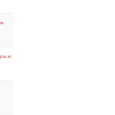
oe-
graz.at