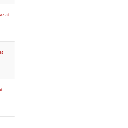
az.at
at
at