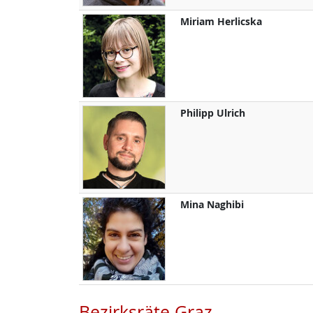
Miriam
Herlicska
Philipp
Ulrich
Mina
Naghibi
Bezirksräte Graz