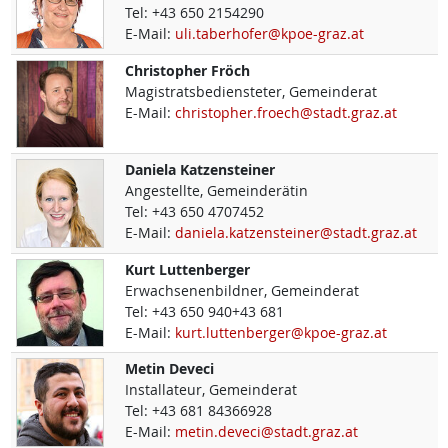
Tel:
+43 650 2154290
E-Mail:
uli.taberhofer@kpoe-graz.at
Christopher
Fröch
Magistratsbediensteter, Gemeinderat
E-Mail:
christopher.froech@stadt.graz.at
Daniela
Katzensteiner
Angestellte, Gemeinderätin
Tel:
+43 650 4707452
E-Mail:
daniela.katzensteiner@stadt.graz.at
Kurt
Luttenberger
Erwachsenenbildner, Gemeinderat
Tel:
+43 650 940+43 681
E-Mail:
kurt.luttenberger@kpoe-graz.at
Metin
Deveci
Installateur, Gemeinderat
Tel:
+43 681 84366928
E-Mail:
metin.deveci@stadt.graz.at