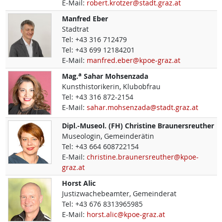
E-Mail:
robert.krotzer@stadt.graz.at
Manfred
Eber
Stadtrat
Tel:
+43 316 712479
Tel:
+43 699 12184201
E-Mail:
manfred.eber@kpoe-graz.at
a
Mag.
Sahar
Mohsenzada
Kunsthistorikerin, Klubobfrau
Tel:
+43 316 872-2154
E-Mail:
sahar.mohsenzada@stadt.graz.at
Dipl.-Museol. (FH)
Christine
Braunersreuther
Museologin, Gemeinderätin
Tel:
+43 664 608722154
E-Mail:
christine.braunersreuther@kpoe-
graz.at
Horst
Alic
Justizwachebeamter, Gemeinderat
Tel:
+43 676 8313965985
E-Mail:
horst.alic@kpoe-graz.at