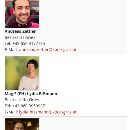
Andreas
Zettler
Bezirksrat Gries
Tel:
+43 650 4177735
E-Mail:
andreas.zettler@kpoe-graz.at
a
Mag.
(FH)
Lydia
Bißmann
Bezirksrätin Gries
Tel:
+43 660 3959987
E-Mail:
lydia.bissmann@kpoe-graz.at