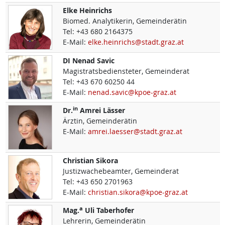
Elke
Heinrichs
Biomed. Analytikerin, Gemeinderätin
Tel:
+43 680 2164375
E-Mail:
elke.heinrichs@stadt.graz.at
DI
Nenad
Savic
Magistratsbediensteter, Gemeinderat
Tel:
+43 670 60250 44
E-Mail:
nenad.savic@kpoe-graz.at
in
Dr.
Amrei
Lässer
Ärztin, Gemeinderätin
E-Mail:
amrei.laesser@stadt.graz.at
Christian
Sikora
Justizwachebeamter, Gemeinderat
Tel:
+43 650 2701963
E-Mail:
christian.sikora@kpoe-graz.at
a
Mag.
Uli
Taberhofer
Lehrerin, Gemeinderätin