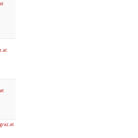
at
z.at
at
graz.at