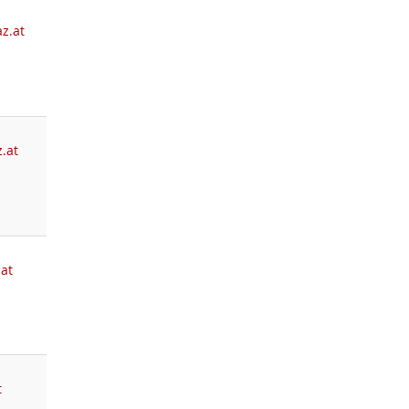
z.at
.at
.at
t