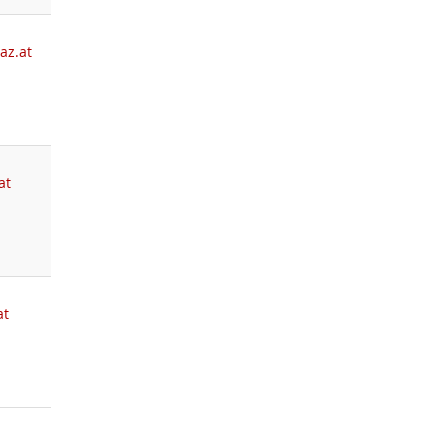
az.at
at
at