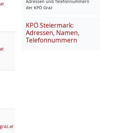
Adres­sen und Te­le­fon­num­mern
at
der KPÖ Graz
KPÖ Steiermark:
Adressen, Namen,
Telefonnummern
at
graz.at