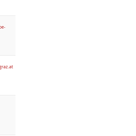
oe-
graz.at