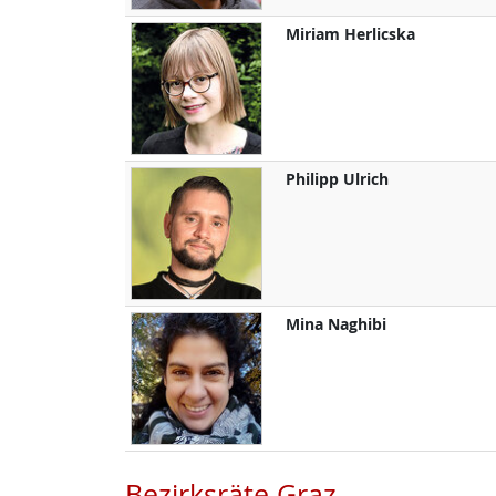
Miriam
Herlicska
Philipp
Ulrich
Mina
Naghibi
Bezirksräte Graz