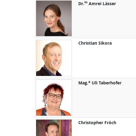
in
Dr.
Amrei
Lässer
Christian
Sikora
a
Mag.
Uli
Taberhofer
Christopher
Fröch