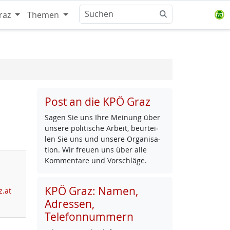
raz
Themen
Post an die KPÖ Graz
Sa­gen Sie uns Ih­re Mei­nung über
un­se­re po­li­ti­sche Ar­beit, be­ur­tei­
len Sie uns und un­se­re Or­ga­ni­sa­
ti­on. Wir freu­en uns über al­le
Kom­men­ta­re und Vor­schlä­ge.
KPÖ Graz: Namen,
z.at
Adressen,
Telefonnummern