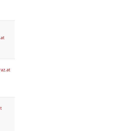
.at
az.at
t