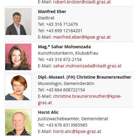
E-Mail:
robert.krotzer@stadt.graz.at
Manfred
Eber
Stadtrat
Tel:
+43 316 712479
Tel:
+43 699 12184201
E-Mail:
manfred.eber@kpoe-graz.at
a
Mag.
Sahar
Mohsenzada
Kunsthistorikerin, Klubobfrau
Tel:
+43 316 872-2154
E-Mail:
sahar.mohsenzada@stadt.graz.at
Dipl.-Museol. (FH)
Christine
Braunersreuther
Museologin, Gemeinderätin
Tel:
+43 664 608722154
E-Mail:
christine.braunersreuther@kpoe-
graz.at
Horst
Alic
Justizwachebeamter, Gemeinderat
Tel:
+43 676 8313965985
E-Mail:
horst.alic@kpoe-graz.at