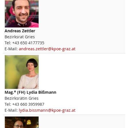
Andreas
Zettler
Bezirksrat Gries
Tel:
+43 650 4177735
E-Mail:
andreas.zettler@kpoe-graz.at
a
Mag.
(FH)
Lydia
Bißmann
Bezirksrätin Gries
Tel:
+43 660 3959987
E-Mail:
lydia.bissmann@kpoe-graz.at