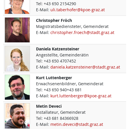
Tel:
+43 650 2154290
E-Mail:
uli.taberhofer@kpoe-graz.at
Christopher
Fröch
Magistratsbediensteter, Gemeinderat
E-Mail:
christopher.froech@stadt.graz.at
Daniela
Katzensteiner
Angestellte, Gemeinderätin
Tel:
+43 650 4707452
E-Mail:
daniela.katzensteiner@stadt.graz.at
Kurt
Luttenberger
Erwachsenenbildner, Gemeinderat
Tel:
+43 650 940+43 681
E-Mail:
kurt.luttenberger@kpoe-graz.at
Metin
Deveci
Installateur, Gemeinderat
Tel:
+43 681 84366928
E-Mail:
metin.deveci@stadt.graz.at