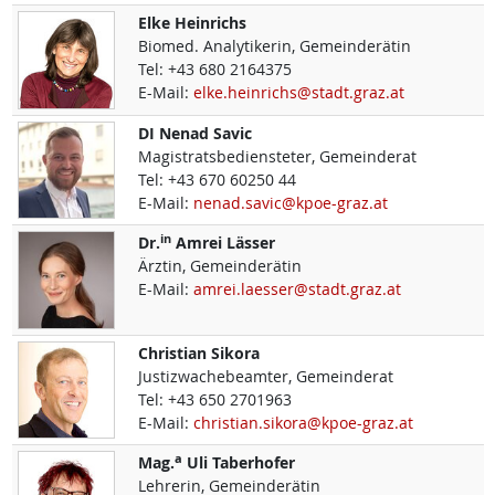
Elke
Heinrichs
Biomed. Analytikerin, Gemeinderätin
Tel:
+43 680 2164375
E-Mail:
elke.heinrichs@stadt.graz.at
DI
Nenad
Savic
Magistratsbediensteter, Gemeinderat
Tel:
+43 670 60250 44
E-Mail:
nenad.savic@kpoe-graz.at
in
Dr.
Amrei
Lässer
Ärztin, Gemeinderätin
E-Mail:
amrei.laesser@stadt.graz.at
Christian
Sikora
Justizwachebeamter, Gemeinderat
Tel:
+43 650 2701963
E-Mail:
christian.sikora@kpoe-graz.at
a
Mag.
Uli
Taberhofer
Lehrerin, Gemeinderätin