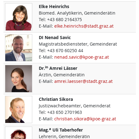
Elke
Heinrichs
Biomed. Analytikerin, Gemeinderätin
Tel:
+43 680 2164375
E-Mail:
elke.heinrichs@stadt.graz.at
DI
Nenad
Savic
Magistratsbediensteter, Gemeinderat
Tel:
+43 670 60250 44
E-Mail:
nenad.savic@kpoe-graz.at
in
Dr.
Amrei
Lässer
Ärztin, Gemeinderätin
E-Mail:
amrei.laesser@stadt.graz.at
Christian
Sikora
Justizwachebeamter, Gemeinderat
Tel:
+43 650 2701963
E-Mail:
christian.sikora@kpoe-graz.at
a
Mag.
Uli
Taberhofer
Lehrerin, Gemeinderätin