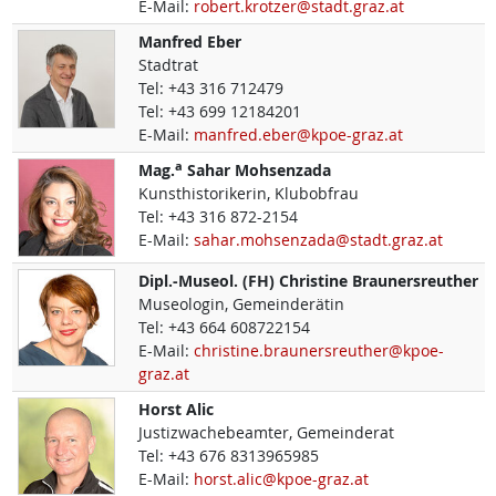
E-Mail:
robert.krotzer@stadt.graz.at
Manfred
Eber
Stadtrat
Tel:
+43 316 712479
Tel:
+43 699 12184201
E-Mail:
manfred.eber@kpoe-graz.at
a
Mag.
Sahar
Mohsenzada
Kunsthistorikerin, Klubobfrau
Tel:
+43 316 872-2154
E-Mail:
sahar.mohsenzada@stadt.graz.at
Dipl.-Museol. (FH)
Christine
Braunersreuther
Museologin, Gemeinderätin
Tel:
+43 664 608722154
E-Mail:
christine.braunersreuther@kpoe-
graz.at
Horst
Alic
Justizwachebeamter, Gemeinderat
Tel:
+43 676 8313965985
E-Mail:
horst.alic@kpoe-graz.at