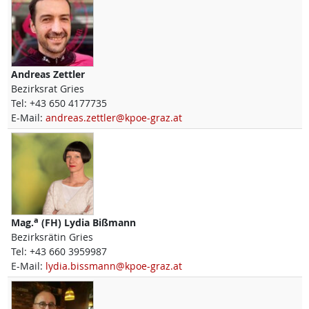
Andreas
Zettler
Bezirksrat Gries
Tel:
+43 650 4177735
E-Mail:
andreas.zettler@kpoe-graz.at
a
Mag.
(FH)
Lydia
Bißmann
Bezirksrätin Gries
Tel:
+43 660 3959987
E-Mail:
lydia.bissmann@kpoe-graz.at