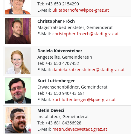
Tel:
+43 650 2154290
E-Mail:
uli.taberhofer@kpoe-graz.at
Christopher
Fröch
Magistratsbediensteter, Gemeinderat
E-Mail:
christopher.froech@stadt.graz.at
Daniela
Katzensteiner
Angestellte, Gemeinderätin
Tel:
+43 650 4707452
E-Mail:
daniela.katzensteiner@stadt.graz.at
Kurt
Luttenberger
Erwachsenenbildner, Gemeinderat
Tel:
+43 650 940+43 681
E-Mail:
kurt.luttenberger@kpoe-graz.at
Metin
Deveci
Installateur, Gemeinderat
Tel:
+43 681 84366928
E-Mail:
metin.deveci@stadt.graz.at