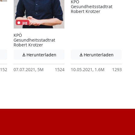
KPÖ
Gesundheitsstadtrat
Robert Krotzer
jpg
KPÖ
Gesundheitsstadtrat
Robert Krotzer
 unter Umständen nicht barrierefreie Inhalte!
Achtung: Diese Datei enthält unter Umständen nicht barrierefreie I
Achtung: Diese Datei enthält unter Ums
Achtung: D
Herunterladen
Herunterladen


152
07.07.2021, 5M
1524
10.05.2021, 1.6M
1293