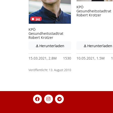
KPÖ
Gesundheitsstadtrat
Robert Krotzer
jpg
KPÖ
Gesundheitsstadtrat
Robert Krotzer
Achtung: Diese Datei enthält
Herunterladen
Herunterladen


15.03.2021, 2.8M
1530
10.05.2021, 1.5M
1
Veröffentlicht: 13. August 2010