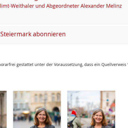
Klimt-Weitha­ler und Ab­ge­ord­ne­ter Alex­an­der Me­linz
 Steiermark abonnieren
onorarfrei gestattet unter der Voraussetzung, dass ein Quellverw