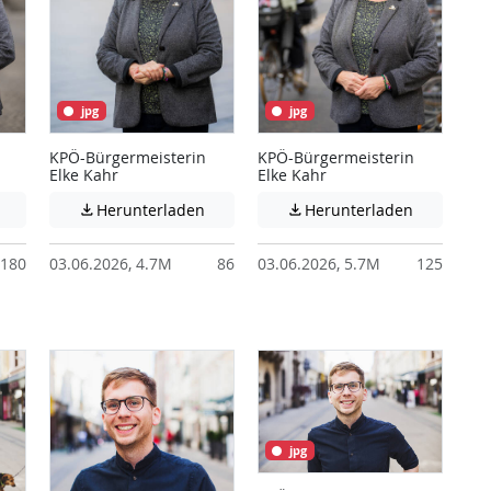
jpg
jpg
KPÖ-Bürgermeisterin
KPÖ-Bürgermeisterin
Elke Kahr
Elke Kahr
 unter Umständen nicht barrierefreie Inhalte!
Achtung: Diese Datei enthält unter Umständen nicht barrierefreie I
Achtung: Diese Datei enthält unter Ums
Achtung: D
Herunterladen
Herunterladen


180
03.06.2026, 4.7M
86
03.06.2026, 5.7M
125
jpg