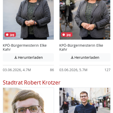
jpg
jpg
KPÖ-Bürgermeisterin Elke
KPÖ-Bürgermeisterin Elke
Kahr
Kahr
Achtung: Diese Datei enthält unter Umstä
Achtung:
Herunterladen
Herunterladen


03.06.2026, 4.7M
86
03.06.2026, 5.7M
127
Stadtrat Robert Krotzer