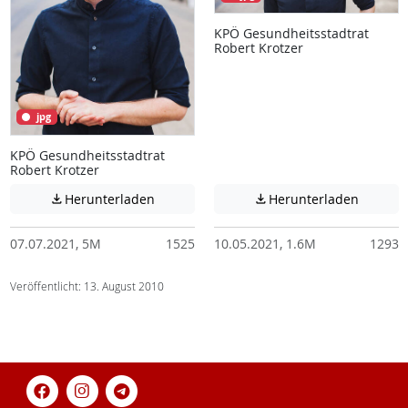
KPÖ Gesundheitsstadtrat
Robert Krotzer
jpg
KPÖ Gesundheitsstadtrat
Robert Krotzer
Achtung: Diese Datei enthält unter Umstä
Achtung:
Herunterladen
Herunterladen


07.07.2021, 5M
1525
10.05.2021, 1.6M
1293
Veröffentlicht: 13. August 2010