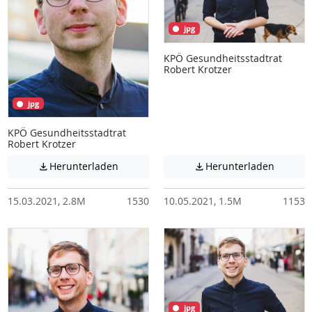
jpg
KPÖ Gesundheitsstadtrat
Robert Krotzer
jpg
KPÖ Gesundheitsstadtrat
Robert Krotzer
Achtung: Diese Datei enthält unter Umstä
Achtung:
Herunterladen
Herunterladen


15.03.2021, 2.8M
1530
10.05.2021, 1.5M
1153
jpg