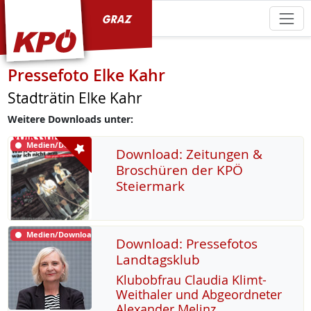
KPÖ Graz
Pressefoto Elke Kahr
Stadträtin Elke Kahr
Weitere Downloads unter:
Medien/Download
Download: Zeitungen &
Broschüren der KPÖ
Steiermark
Medien/Download
Download: Pressefotos
Landtagsklub
Klu­b­ob­frau Clau­dia Klimt-
Weitha­ler und Ab­ge­ord­ne­ter
Alex­an­der Me­linz