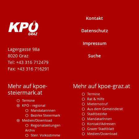
Kontakt
Datenschutz
Impressum
KPÖ-Steiermark
Lagergasse 98a
Suche
8020 Graz
Tel: +43 316 712479
Fax: +43 316 716291
Mehr auf kpoe-
Mehr auf kpoe-graz.at
steiermark.at
Termine
Rat & Hilfe
Termine
Mieternotruf
KPÖ - regional
Aus dem Gemeinderat
Mandatarinnen
Stadtbezirke
Bezirke Steiermark
MandatarInnen
Medien/Download
Kontakt/Adressen
Regionalzeitungen
Grazer Stadtblatt
Archiv
Medien/Download
Steir. Volksstimme