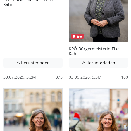
Kahr
jpg
KPÖ-Bürgermeisterin Elke
Kahr
Achtung: Diese Datei enthält unter Umstä
Achtung:
Herunterladen
Herunterladen


30.07.2025, 3.2M
375
03.06.2026, 5.3M
180