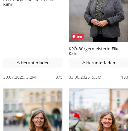
Kahr
jpg
KPÖ-Bürgermeisterin Elke
Kahr
Achtung: Diese Datei enthält unter Umstä
Achtung:
Herunterladen
Herunterladen


30.07.2025, 3.2M
375
03.06.2026, 5.3M
180