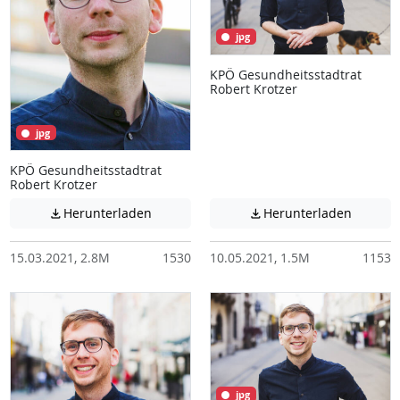
jpg
KPÖ Gesundheitsstadtrat
Robert Krotzer
jpg
KPÖ Gesundheitsstadtrat
Robert Krotzer
Achtung: Diese Datei enthält unter Umstä
Achtung:
Herunterladen
Herunterladen


15.03.2021, 2.8M
1530
10.05.2021, 1.5M
1153
jpg