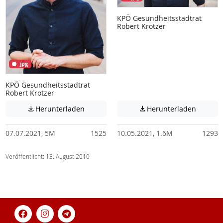
KPÖ Gesundheitsstadtrat
Robert Krotzer
jpg
KPÖ Gesundheitsstadtrat
Robert Krotzer
Achtung: Diese Datei enthält unter Umstä
Achtung:
Herunterladen
Herunterladen


07.07.2021, 5M
1525
10.05.2021, 1.6M
1293
Veröffentlicht: 13. August 2010