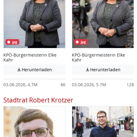
jpg
jpg
KPÖ-Bürgermeisterin Elke
KPÖ-Bürgermeisterin Elke
Kahr
Kahr
Achtung: Diese Datei enthält unter Umstä
Achtung:
Herunterladen
Herunterladen


03.06.2026, 4.7M
86
03.06.2026, 5.7M
128
Stadtrat Robert Krotzer