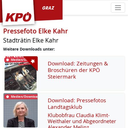
KPÖ Graz
Pressefoto Elke Kahr
Stadträtin Elke Kahr
Weitere Downloads unter:
Medien/Download
Download: Zeitungen &
Broschüren der KPÖ
Steiermark
Medien/Download
Download: Pressefotos
Landtagsklub
Klu­b­ob­frau Clau­dia Klimt-
Weitha­ler und Ab­ge­ord­ne­ter
Alex­an­der Me­linz