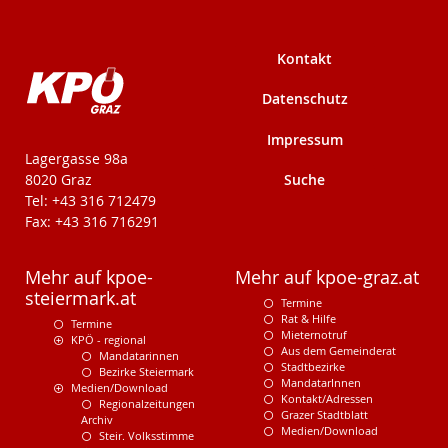
Kontakt
Datenschutz
Impressum
KPÖ-Steiermark
Lagergasse 98a
Suche
8020 Graz
Tel: +43 316 712479
Fax: +43 316 716291
Mehr auf kpoe-
Mehr auf kpoe-graz.at
steiermark.at
Termine
Rat & Hilfe
Termine
Mieternotruf
KPÖ - regional
Aus dem Gemeinderat
Mandatarinnen
Stadtbezirke
Bezirke Steiermark
MandatarInnen
Medien/Download
Kontakt/Adressen
Regionalzeitungen
Grazer Stadtblatt
Archiv
Medien/Download
Steir. Volksstimme