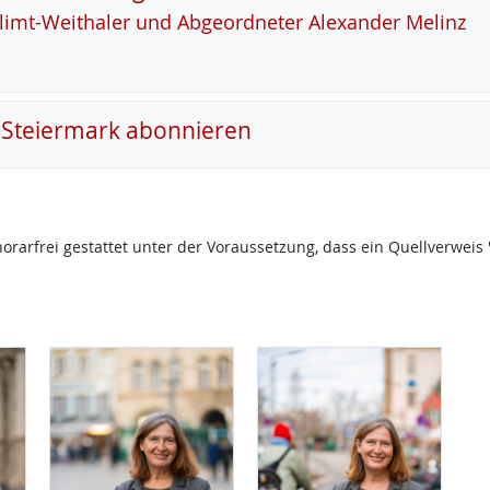
Klimt-Weitha­ler und Ab­ge­ord­ne­ter Alex­an­der Me­linz
 Steiermark abonnieren
onorarfrei gestattet unter der Voraussetzung, dass ein Quellverw