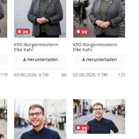
jpg
jpg
KPÖ-Bürgermeisterin
KPÖ-Bürgermeisterin
Elke Kahr
Elke Kahr
 unter Umständen nicht barrierefreie Inhalte!
Achtung: Diese Datei enthält unter Umständen nicht barrierefreie I
Achtung: Diese Datei enthält unter Ums
Achtung: D
Herunterladen
Herunterladen


179
03.06.2026, 4.7M
86
03.06.2026, 5.7M
125
jpg