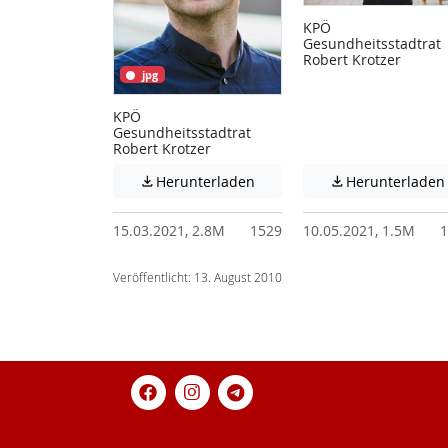
KPÖ
Gesundheitsstadtrat
Robert Krotzer
jpg
KPÖ
Gesundheitsstadtrat
Robert Krotzer
Achtung: Diese Datei enthält
Herunterladen
Herunterladen


15.03.2021, 2.8M
1529
10.05.2021, 1.5M
1
Veröffentlicht: 13. August 2010