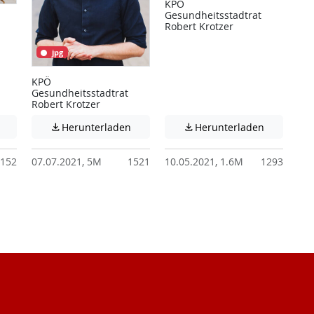
KPÖ
Gesundheitsstadtrat
Robert Krotzer
jpg
KPÖ
Gesundheitsstadtrat
Robert Krotzer
 unter Umständen nicht barrierefreie Inhalte!
Achtung: Diese Datei enthält unter Umständen nicht barrierefreie I
Achtung: Diese Datei enthält unter Ums
Achtung: D
Herunterladen
Herunterladen


152
07.07.2021, 5M
1521
10.05.2021, 1.6M
1293