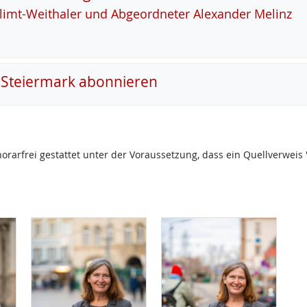
Klimt-Weitha­ler und Ab­ge­ord­ne­ter Alex­an­der Me­linz
 Steiermark abonnieren
onorarfrei gestattet unter der Voraussetzung, dass ein Quellverw