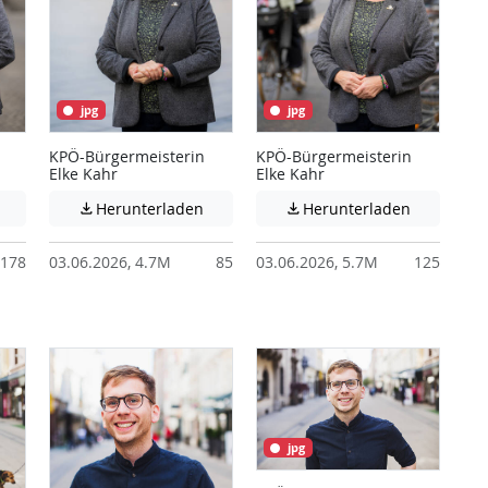
jpg
jpg
KPÖ-Bürgermeisterin
KPÖ-Bürgermeisterin
Elke Kahr
Elke Kahr
 unter Umständen nicht barrierefreie Inhalte!
Achtung: Diese Datei enthält unter Umständen nicht barrierefreie I
Achtung: Diese Datei enthält unter Ums
Achtung: D
Herunterladen
Herunterladen


178
03.06.2026, 4.7M
85
03.06.2026, 5.7M
125
jpg