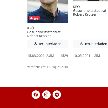
KPÖ
Gesundheitsstadtrat
Robert Krotzer
jpg
KPÖ
Gesundheitsstadtrat
Robert Krotzer
Achtung: Diese Datei enthält
Herunterladen
Herunterladen


15.03.2021, 2.8M
1529
10.05.2021, 1.5M
1
Veröffentlicht: 13. August 2010