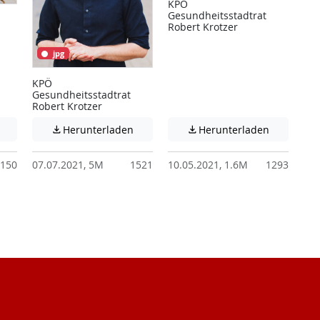
KPÖ
Gesundheitsstadtrat
Robert Krotzer
jpg
KPÖ
Gesundheitsstadtrat
Robert Krotzer
 unter Umständen nicht barrierefreie Inhalte!
Achtung: Diese Datei enthält unter Umständen nicht barrierefreie I
Achtung: Diese Datei enthält unter Ums
Achtung: D
Herunterladen
Herunterladen


150
07.07.2021, 5M
1521
10.05.2021, 1.6M
1293