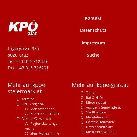
Kontakt
Datenschutz
Impressum
KPÖ-Steiermark
Lagergasse 98a
Suche
8020 Graz
Tel: +43 316 712479
Fax: +43 316 716291
Mehr auf kpoe-
Mehr auf kpoe-graz.at
steiermark.at
Termine
Rat & Hilfe
Termine
Mieternotruf
KPÖ - regional
Aus dem Gemeinderat
Mandatarinnen
Stadtbezirke
Bezirke Steiermark
MandatarInnen
Medien/Download
Kontakt/Adressen
Regionalzeitungen
Grazer Stadtblatt
Archiv
Medien/Download
Steir. Volksstimme