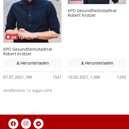
KPÖ Gesundheitsstadtrat
Robert Krotzer
jpg
KPÖ Gesundheitsstadtrat
Robert Krotzer
Achtung: Diese Datei enthält unter Umstä
Achtung:
Herunterladen
Herunterladen


07.07.2021, 5M
1521
10.05.2021, 1.6M
1293
Veröffentlicht: 13. August 2010