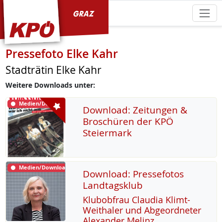
KPÖ Graz
Pressefoto Elke Kahr
Stadträtin Elke Kahr
Weitere Downloads unter:
Medien/Download
Download: Zeitungen &
Broschüren der KPÖ
Steiermark
Medien/Download
Download: Pressefotos
Landtagsklub
Klu­b­ob­frau Clau­dia Klimt-
Weitha­ler und Ab­ge­ord­ne­ter
Alex­an­der Me­linz