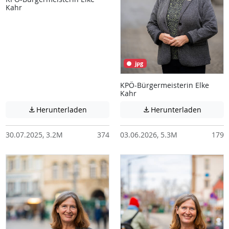
Kahr
jpg
KPÖ-Bürgermeisterin Elke
Kahr
Achtung: Diese Datei enthält unter Umstä
Achtung:
Herunterladen
Herunterladen


30.07.2025, 3.2M
374
03.06.2026, 5.3M
179