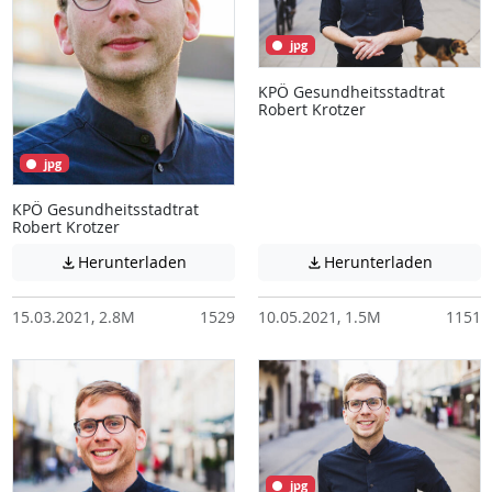
jpg
KPÖ Gesundheitsstadtrat
Robert Krotzer
jpg
KPÖ Gesundheitsstadtrat
Robert Krotzer
Achtung: Diese Datei enthält unter Umstä
Achtung:
Herunterladen
Herunterladen


15.03.2021, 2.8M
1529
10.05.2021, 1.5M
1151
jpg