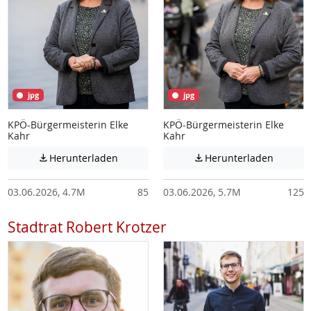
jpg
jpg
KPÖ-Bürgermeisterin Elke
KPÖ-Bürgermeisterin Elke
Kahr
Kahr
Achtung: Diese Datei enthält unter Umstä
Achtung:
Herunterladen
Herunterladen


03.06.2026, 4.7M
85
03.06.2026, 5.7M
125
Stadtrat Robert Krotzer