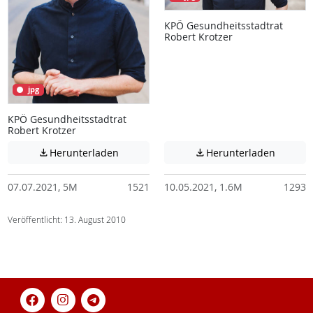
KPÖ Gesundheitsstadtrat
Robert Krotzer
jpg
KPÖ Gesundheitsstadtrat
Robert Krotzer
Achtung: Diese Datei enthält unter Umstä
Achtung:
Herunterladen
Herunterladen


07.07.2021, 5M
1521
10.05.2021, 1.6M
1293
Veröffentlicht: 13. August 2010