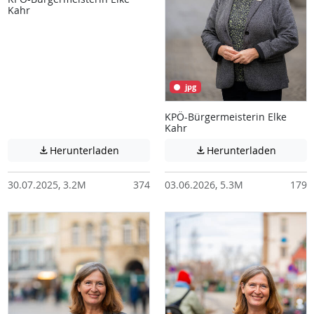
Kahr
jpg
KPÖ-Bürgermeisterin Elke
Kahr
Achtung: Diese Datei enthält unter Umstä
Achtung:
Herunterladen
Herunterladen


30.07.2025, 3.2M
374
03.06.2026, 5.3M
179