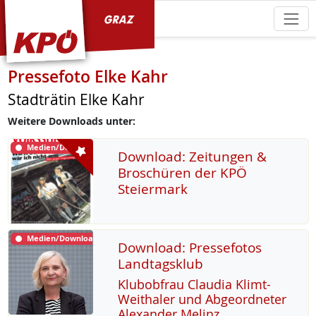
KPÖ Graz
Pressefoto Elke Kahr
Stadträtin Elke Kahr
Weitere Downloads unter:
Medien/Download
Download: Zeitungen &
Broschüren der KPÖ
Steiermark
Medien/Download
Download: Pressefotos
Landtagsklub
Klu­b­ob­frau Clau­dia Klimt-
Weitha­ler und Ab­ge­ord­ne­ter
Alex­an­der Me­linz