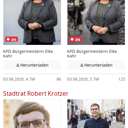
jpg
jpg
KPÖ-Bürgermeisterin Elke
KPÖ-Bürgermeisterin Elke
Kahr
Kahr
Achtung: Diese Datei enthält unter Umstä
Achtung:
Herunterladen
Herunterladen


03.06.2026, 4.7M
86
03.06.2026, 5.7M
125
Stadtrat Robert Krotzer