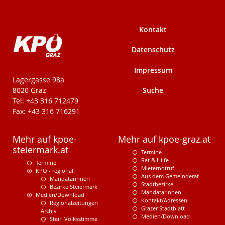
Kontakt
Datenschutz
Impressum
KPÖ-Steiermark
Lagergasse 98a
Suche
8020 Graz
Tel: +43 316 712479
Fax: +43 316 716291
Mehr auf kpoe-
Mehr auf kpoe-graz.at
steiermark.at
Termine
Rat & Hilfe
Termine
Mieternotruf
KPÖ - regional
Aus dem Gemeinderat
Mandatarinnen
Stadtbezirke
Bezirke Steiermark
MandatarInnen
Medien/Download
Kontakt/Adressen
Regionalzeitungen
Grazer Stadtblatt
Archiv
Medien/Download
Steir. Volksstimme