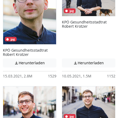
jpg
KPÖ Gesundheitsstadtrat
Robert Krotzer
jpg
KPÖ Gesundheitsstadtrat
Robert Krotzer
Achtung: Diese Datei enthält unter Umstä
Achtung:
Herunterladen
Herunterladen


15.03.2021, 2.8M
1529
10.05.2021, 1.5M
1152
jpg