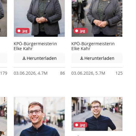
jpg
jpg
KPÖ-Bürgermeisterin
KPÖ-Bürgermeisterin
Elke Kahr
Elke Kahr
 unter Umständen nicht barrierefreie Inhalte!
Achtung: Diese Datei enthält unter Umständen nicht barrierefreie I
Achtung: Diese Datei enthält unter Ums
Achtung: D
Herunterladen
Herunterladen


179
03.06.2026, 4.7M
86
03.06.2026, 5.7M
125
jpg