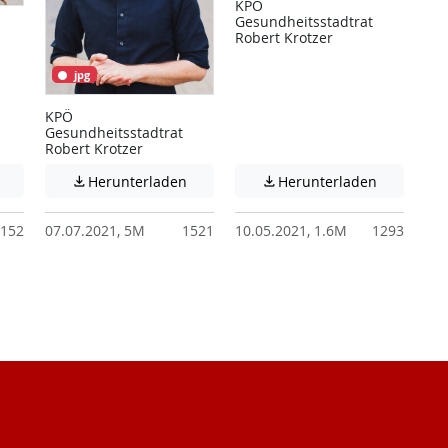
KPÖ
Gesundheitsstadtrat
Robert Krotzer
jpg
KPÖ
Gesundheitsstadtrat
Robert Krotzer
 unter Umständen nicht barrierefreie Inhalte!
Achtung: Diese Datei enthält unter Umständen nicht barrierefreie I
Achtung: Diese Datei enthält unter Ums
Achtung: D
Herunterladen
Herunterladen


152
07.07.2021, 5M
1521
10.05.2021, 1.6M
1293