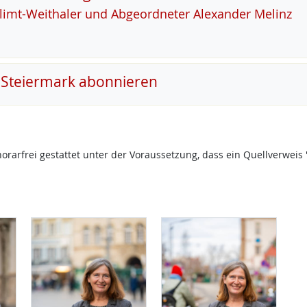
Klimt-Weitha­ler und Ab­ge­ord­ne­ter Alex­an­der Me­linz
 Steiermark abonnieren
onorarfrei gestattet unter der Voraussetzung, dass ein Quellverw