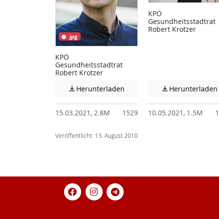
KPÖ
Gesundheitsstadtrat
Robert Krotzer
jpg
KPÖ
Gesundheitsstadtrat
Robert Krotzer
Achtung: Diese Datei enthält
Herunterladen
Herunterladen


15.03.2021, 2.8M
1529
10.05.2021, 1.5M
1
Veröffentlicht: 13. August 2010