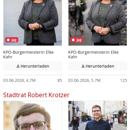
jpg
jpg
KPÖ-Bürgermeisterin Elke
KPÖ-Bürgermeisterin Elke
Kahr
Kahr
Achtung: Diese Datei enthält unter Umstä
Achtung:
Herunterladen
Herunterladen


03.06.2026, 4.7M
85
03.06.2026, 5.7M
125
Stadtrat Robert Krotzer