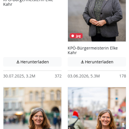
Kahr
jpg
KPÖ-Bürgermeisterin Elke
Kahr
Achtung: Diese Datei enthält unter Umstä
Achtung:
Herunterladen
Herunterladen


30.07.2025, 3.2M
372
03.06.2026, 5.3M
178