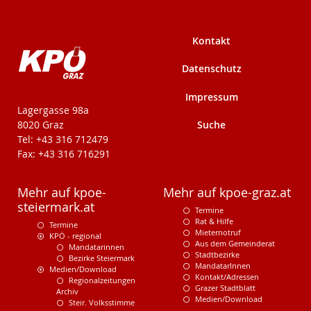
Kontakt
Datenschutz
Impressum
KPÖ-Steiermark
Lagergasse 98a
Suche
8020 Graz
Tel: +43 316 712479
Fax: +43 316 716291
Mehr auf kpoe-
Mehr auf kpoe-graz.at
steiermark.at
Termine
Rat & Hilfe
Termine
Mieternotruf
KPÖ - regional
Aus dem Gemeinderat
Mandatarinnen
Stadtbezirke
Bezirke Steiermark
MandatarInnen
Medien/Download
Kontakt/Adressen
Regionalzeitungen
Grazer Stadtblatt
Archiv
Medien/Download
Steir. Volksstimme