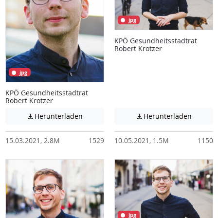
jpg
KPÖ Gesundheitsstadtrat
Robert Krotzer
jpg
KPÖ Gesundheitsstadtrat
Robert Krotzer
Achtung: Diese Datei enthält unter Umstä
Achtung:
Herunterladen
Herunterladen


15.03.2021, 2.8M
1529
10.05.2021, 1.5M
1150
jpg