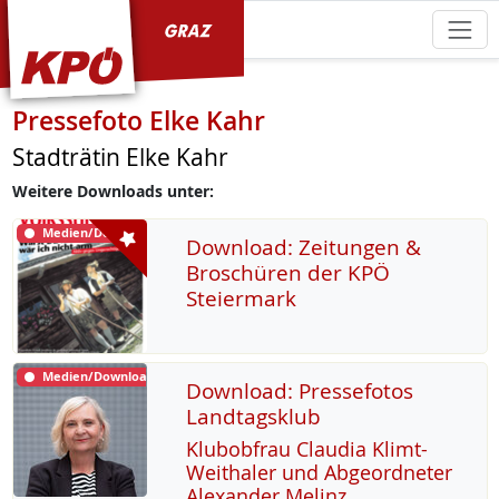
KPÖ Graz
Pressefoto Elke Kahr
Stadträtin Elke Kahr
Weitere Downloads unter:
Medien/Download
Download: Zeitungen &
Broschüren der KPÖ
Steiermark
Medien/Download
Download: Pressefotos
Landtagsklub
Klu­b­ob­frau Clau­dia Klimt-
Weitha­ler und Ab­ge­ord­ne­ter
Alex­an­der Me­linz