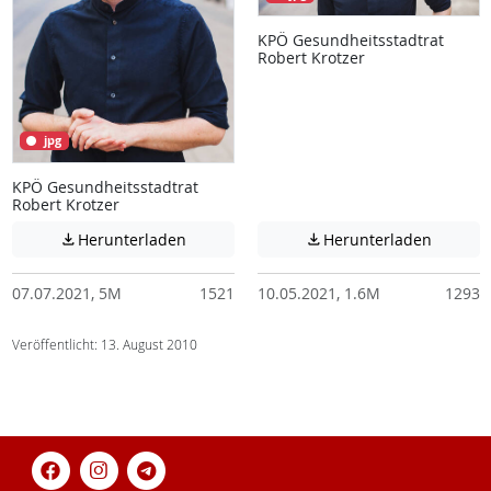
KPÖ Gesundheitsstadtrat
Robert Krotzer
jpg
KPÖ Gesundheitsstadtrat
Robert Krotzer
Achtung: Diese Datei enthält unter Umstä
Achtung:
Herunterladen
Herunterladen


07.07.2021, 5M
1521
10.05.2021, 1.6M
1293
Veröffentlicht: 13. August 2010