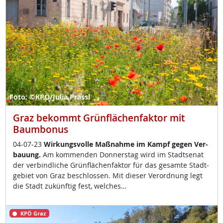
Foto: ©KPÖ/Julia Prassl
Graz bekommt Grünflächenfaktor mit
Baumbonus
04-07-23
Wir­kungs­vol­le Maß­nah­me im Kampf ge­gen Ver­
bau­ung.
Am kom­men­den Don­ners­tag wird im Stadt­se­nat
der ver­bind­li­che Grün­flächen­fak­tor für das ge­sam­te Stadt­
ge­biet von Graz be­sch­los­sen. Mit die­ser Ver­ord­nung legt
die Stadt zu­künf­tig fest, wel­ches…
KPÖ Graz