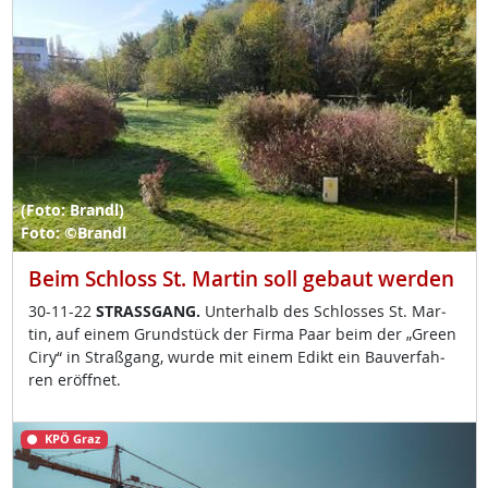
(Foto: Brandl)
Foto: ©Brandl
Beim Schloss St. Martin soll gebaut werden
30-11-22
STRASS­GANG.
Un­ter­halb des Sch­los­ses St. Mar­
tin, auf ei­nem Grund­stück der Fir­ma Paar beim der „Gre­en
Ciry“ in Straß­gang, wur­de mit ei­nem Edikt ein Bau­ver­fah­
ren er­öff­net.
KPÖ Graz