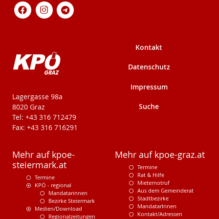
Kontakt
Datenschutz
Impressum
KPÖ-Steiermark
Lagergasse 98a
Suche
8020 Graz
Tel: +43 316 712479
Fax: +43 316 716291
Mehr auf kpoe-
Mehr auf kpoe-graz.at
steiermark.at
Termine
Rat & Hilfe
Termine
Mieternotruf
KPÖ - regional
Aus dem Gemeinderat
Mandatarinnen
Stadtbezirke
Bezirke Steiermark
MandatarInnen
Medien/Download
Kontakt/Adressen
Regionalzeitungen