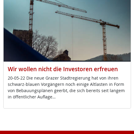
Wir wollen nicht die Investoren erfreuen
20-05-22 Die neue Gra­zer Stadt­re­gie­rung hat von ih­ren
schwarz-blau­en Vor­gän­gern noch ei­ni­ge Alt­las­ten in Form
von Be­bau­ungs­plä­nen ge­erbt, die sich be­reits seit lan­gem
in öf­f­ent­li­cher Aufla­ge…