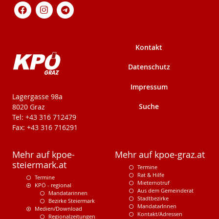
Kontakt
Datenschutz
Impressum
KPÖ-Steiermark
Lagergasse 98a
Suche
8020 Graz
Tel: +43 316 712479
Fax: +43 316 716291
Mehr auf kpoe-
Mehr auf kpoe-graz.at
steiermark.at
Termine
Rat & Hilfe
Termine
Mieternotruf
KPÖ - regional
Aus dem Gemeinderat
Mandatarinnen
Stadtbezirke
Bezirke Steiermark
MandatarInnen
Medien/Download
Kontakt/Adressen
Regionalzeitungen