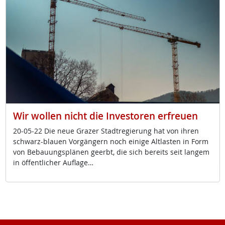
Wir wollen nicht die Investoren erfreuen
20-05-22 Die neue Gra­zer Stadt­re­gie­rung hat von ih­ren
schwarz-blau­en Vor­gän­gern noch ei­ni­ge Alt­las­ten in Form
von Be­bau­ungs­plä­nen ge­erbt, die sich be­reits seit lan­gem
in öf­f­ent­li­cher Aufla­ge…