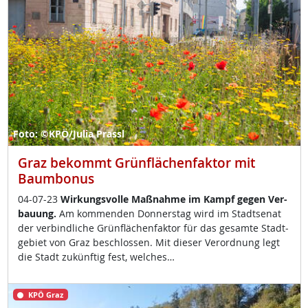
Foto: ©KPÖ/Julia Prassl
Graz bekommt Grünflächenfaktor mit
Baumbonus
04-07-23
Wir­kungs­vol­le Maß­nah­me im Kampf ge­gen Ver­
bau­ung.
Am kom­men­den Don­ners­tag wird im Stadt­se­nat
der ver­bind­li­che Grün­flächen­fak­tor für das ge­sam­te Stadt­
ge­biet von Graz be­sch­los­sen. Mit die­ser Ver­ord­nung legt
die Stadt zu­künf­tig fest, wel­ches…
KPÖ Graz