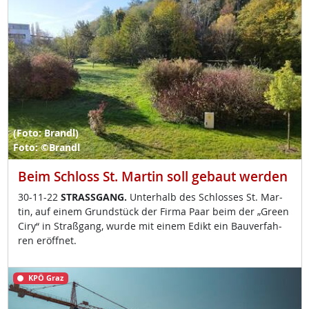
(Foto: Brandl)
Foto: ©Brandl
Beim Schloss St. Martin soll gebaut werden
30-11-22
STRASS­GANG.
Un­ter­halb des Sch­los­ses St. Mar­
tin, auf ei­nem Grund­stück der Fir­ma Paar beim der „Gre­en
Ciry“ in Straß­gang, wur­de mit ei­nem Edikt ein Bau­ver­fah­
ren er­öff­net.
KPÖ Graz