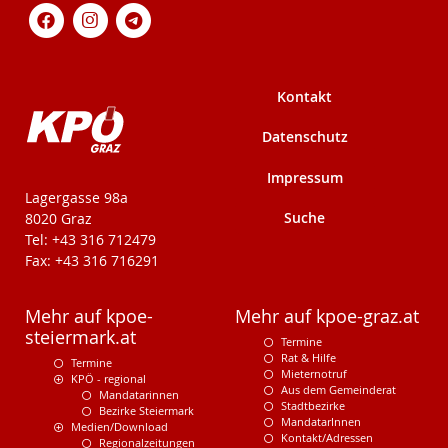
Kontakt
Datenschutz
Impressum
KPÖ-Steiermark
Lagergasse 98a
Suche
8020 Graz
Tel: +43 316 712479
Fax: +43 316 716291
Mehr auf kpoe-
Mehr auf kpoe-graz.at
steiermark.at
Termine
Rat & Hilfe
Termine
Mieternotruf
KPÖ - regional
Aus dem Gemeinderat
Mandatarinnen
Stadtbezirke
Bezirke Steiermark
MandatarInnen
Medien/Download
Kontakt/Adressen
Regionalzeitungen