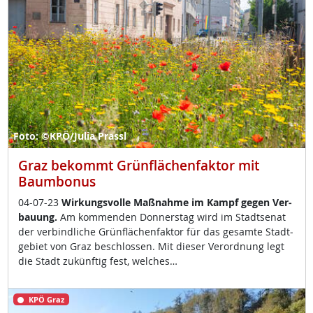
Foto: ©KPÖ/Julia Prassl
Graz bekommt Grünflächenfaktor mit
Baumbonus
04-07-23
Wir­kungs­vol­le Maß­nah­me im Kampf ge­gen Ver­
bau­ung.
Am kom­men­den Don­ners­tag wird im Stadt­se­nat
der ver­bind­li­che Grün­flächen­fak­tor für das ge­sam­te Stadt­
ge­biet von Graz be­sch­los­sen. Mit die­ser Ver­ord­nung legt
die Stadt zu­künf­tig fest, wel­ches…
KPÖ Graz