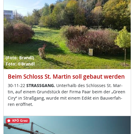
(Foto: Brandl)
Foto: ©Brandl
Beim Schloss St. Martin soll gebaut werden
30-11-22
STRASS­GANG.
Un­ter­halb des Sch­los­ses St. Mar­
tin, auf ei­nem Grund­stück der Fir­ma Paar beim der „Gre­en
Ciry“ in Straß­gang, wur­de mit ei­nem Edikt ein Bau­ver­fah­
ren er­öff­net.
KPÖ Graz