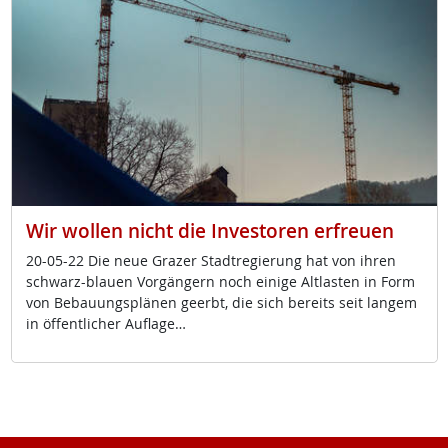
Wir wollen nicht die Investoren erfreuen
20-05-22 Die neue Gra­zer Stadt­re­gie­rung hat von ih­ren
schwarz-blau­en Vor­gän­gern noch ei­ni­ge Alt­las­ten in Form
von Be­bau­ungs­plä­nen ge­erbt, die sich be­reits seit lan­gem
in öf­f­ent­li­cher Aufla­ge…