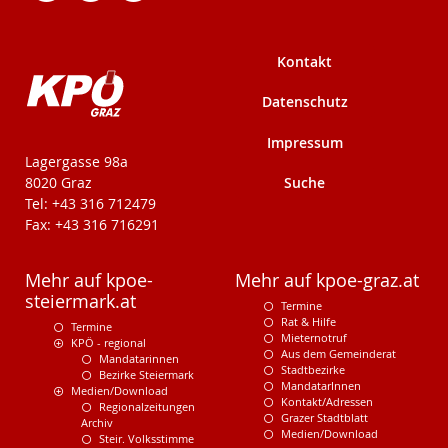
Kontakt
Datenschutz
Impressum
KPÖ-Steiermark
Lagergasse 98a
Suche
8020 Graz
Tel: +43 316 712479
Fax: +43 316 716291
Mehr auf kpoe-
Mehr auf kpoe-graz.at
steiermark.at
Termine
Rat & Hilfe
Termine
Mieternotruf
KPÖ - regional
Aus dem Gemeinderat
Mandatarinnen
Stadtbezirke
Bezirke Steiermark
MandatarInnen
Medien/Download
Kontakt/Adressen
Regionalzeitungen
Grazer Stadtblatt
Archiv
Medien/Download
Steir. Volksstimme