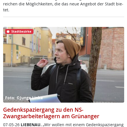
rei­chen die Mög­lich­kei­ten, die das neue An­ge­bot der Stadt bie­
tet.
Stadtbezirke
Foto: ©Junge Linke
Gedenkspaziergang zu den NS-
Zwangsarbeiterlagern am Grünanger
07-05-26
LIE­BENAU.
„Wir wol­len mit ei­nem Ge­denk­spa­zier­gang