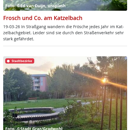
Foto: ©Ed van Duijn, unsplash
Frosch und Co. am Katzelbach
19-03-26 In Straß­gang wan­dern die Frö­sche je­des Jahr im Kat­
zel­bach­ge­biet. Lei­der sind sie durch den Stra­ßen­ver­kehr sehr
stark ge­fähr­det.
Stadtbezirke
Foto: ©Stadt Graz/Gradwohl