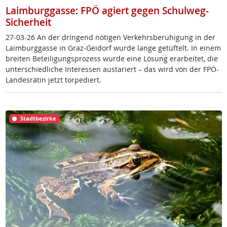
Laimburggasse: FPÖ agiert gegen Schulweg-
Sicherheit
27-03-26 An der drin­gend nö­t­i­gen Ver­kehrs­be­ru­hi­gung in der
Laim­burg­gas­se in Graz-Gei­dorf wur­de lan­ge ge­tüf­telt. In ei­nem
brei­ten Be­tei­li­gung­s­pro­zess wur­de ei­ne Lö­sung er­ar­bei­tet, die
un­ter­schied­li­che In­ter­es­sen au­s­ta­riert – das wird von der FPÖ-
Lan­des­rä­tin jetzt tor­pe­diert.
Stadtbezirke