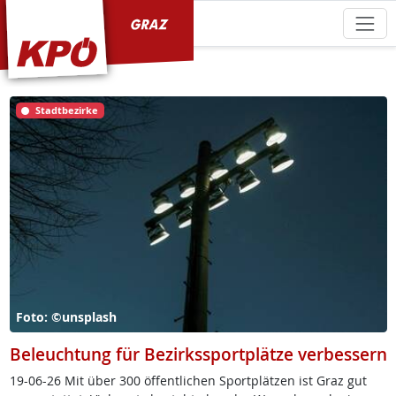
KPÖ Graz
Stadtbezirke
Foto: ©unsplash
Beleuchtung für Bezirkssportplätze verbessern
19-06-26 Mit über 300 öf­f­ent­li­chen Sport­plät­zen ist Graz gut