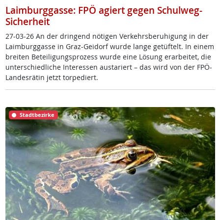
Laimburggasse: FPÖ agiert gegen Schulweg-
Sicherheit
27-03-26 An der drin­gend nö­t­i­gen Ver­kehrs­be­ru­hi­gung in der
Laim­burg­gas­se in Graz-Gei­dorf wur­de lan­ge ge­tüf­telt. In ei­nem
brei­ten Be­tei­li­gung­s­pro­zess wur­de ei­ne Lö­sung er­ar­bei­tet, die
un­ter­schied­li­che In­ter­es­sen au­s­ta­riert – das wird von der FPÖ-
Lan­des­rä­tin jetzt tor­pe­diert.
Stadtbezirke