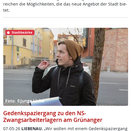
rei­chen die Mög­lich­kei­ten, die das neue An­ge­bot der Stadt bie­
tet.
Stadtbezirke
Foto: ©Junge Linke
Gedenkspaziergang zu den NS-
Zwangsarbeiterlagern am Grünanger
07-05-26
LIE­BENAU.
„Wir wol­len mit ei­nem Ge­denk­spa­zier­gang