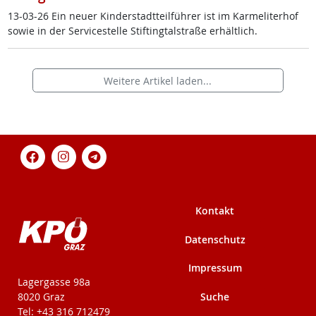
13-03-26 Ein neu­er Kin­der­stadt­teil­füh­rer ist im Kar­me­li­ter­hof
so­wie in der Ser­vice­s­tel­le Stif­ting­tal­stra­ße er­hält­lich.
Weitere Artikel laden...
Kontakt
Datenschutz
Impressum
KPÖ-Steiermark
Lagergasse 98a
Suche
8020 Graz
Tel: +43 316 712479