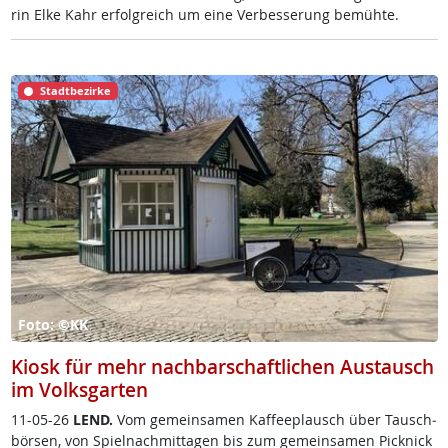
rin El­ke Kahr er­folg­reich um ei­ne Ver­bes­se­rung be­müh­te.
Stadtbezirke
Foto: ©KK
Kiosk für mehr nachbarschaftlichen Austausch
im Volksgarten
11-05-26
LEND.
Vom ge­mein­sa­men Kaf­fee­plausch über Tausch­
bör­sen, von Spiel­nach­mit­ta­gen bis zum ge­mein­sa­men Pick­nick