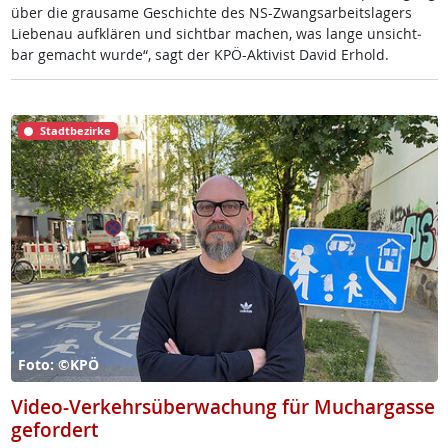
über die grau­sa­me Ge­schich­te des NS-Zwangs­ar­beits­la­gers
Lie­benau auf­klä­ren und sicht­bar ma­chen, was lan­ge un­sicht­
bar ge­macht wur­de“, sagt der KPÖ-Ak­ti­vist Da­vid Er­hold.
Stadtbezirke
Foto: ©KPÖ
Video-Verkehrsüberwachung für Muchargasse
gefordert