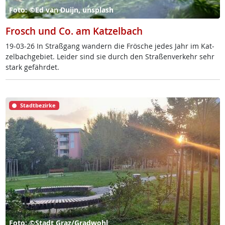
Foto: ©Ed van Duijn, unsplash
Frosch und Co. am Katzelbach
19-03-26 In Straß­gang wan­dern die Frö­sche je­des Jahr im Kat­
zel­bach­ge­biet. Lei­der sind sie durch den Stra­ßen­ver­kehr sehr
stark ge­fähr­det.
Stadtbezirke
Foto: ©Stadt Graz/Gradwohl