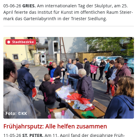
05-06-26
GRIES.
Am in­ter­na­tio­na­len Tag der Skulp­tur, am 25.
April fei­er­te das In­sti­tut für Kunst im öf­f­ent­li­chen Raum Stei­er­
mark das Gar­ten­la­byrinth in der Tri­es­ter Sied­lung.
Stadtbezirke
Foto: ©KK
Frühjahrsputz: Alle helfen zusammen
11-05-26
ST. PE­TER.
Am 11. April fand der dies­jäh­ri­ge Früh­