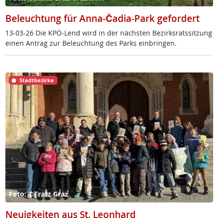
Beleuchtung für Anna-Čadia-Park gefordert
13-03-26 Die KPÖ-Lend wird in der nächs­ten Be­zirks­rats­sit­zung
ei­nen An­trag zur Be­leuch­tung des Parks ein­brin­gen.
Stadtbezirke
Foto: ©Fratz Graz
Neuigkeiten aus St. Leonhard