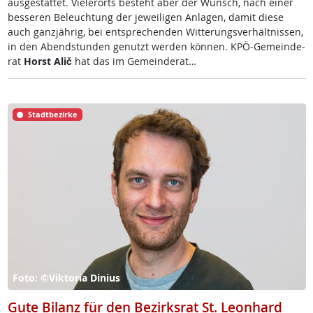
aus­ge­stat­tet. Vie­ler­orts be­steht aber der Wunsch, nach ei­ner
bes­se­ren Be­leuch­tung der je­wei­li­gen An­la­gen, da­mit die­se
auch ganz­jäh­rig, bei ent­sp­re­chen­den Wit­te­rungs­ver­hält­nis­sen,
in den Abend­stun­den ge­nutzt wer­den kön­nen. KPÖ-Ge­mein­de­
rat
Horst Alič
hat das im Ge­mein­de­rat…
Stadtbezirke
Foto: ©Viktoria Dinius
Gute Bilanz für den Bezirksrat St. Leonhard