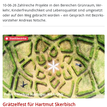
10-06-26 Zahl­rei­che Pro­jek­te in den Be­rei­chen Grün­raum, Ver­
kehr, Kin­der­f­reund­lich­keit und Le­bens­qua­li­tät sind um­ge­setzt
oder auf den Weg ge­bracht wor­den – ein Ge­spräch mit Be­zirks­
vor­ste­her And­reas Nit­sche.
Stadtbezirke
Foto: ©Markus Haslinger, KiöR/UMJ
Grätzelfest für Hartmut Skerbisch