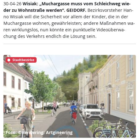
30-04-26
Wi­siak: „Much­ar­gas­se muss vom Sch­leich­weg wie­
der zu Wohn­stra­ße wer­den“.
GEI­DORF.
Be­zirks­vor­ste­her Han­
no Wi­siak will die Si­cher­heit vor al­lem der Kin­der, die in der
Much­ar­gas­se woh­nen, ge­währ­leis­ten; an­de­re Maß­nah­men wa­
ren wir­k­lungs­los, nun könn­te ein punk­tu­el­le Vi­deo­über­wa­
chung des Ver­kehrs end­lich die Lö­sung sein.
Stadtbezirke
Foto: ©Rendering: Artgineering