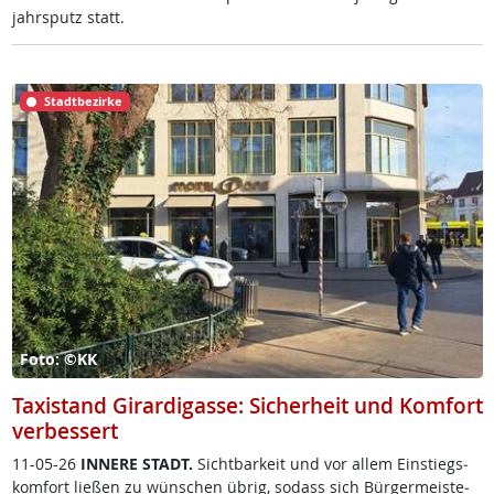
jahrs­putz statt.
Stadtbezirke
Foto: ©KK
Taxistand Girardigasse: Sicherheit und Komfort
verbessert
11-05-26
IN­NE­RE STADT.
Sicht­bar­keit und vor al­lem Ein­s­tiegs­
kom­fort lie­ßen zu wün­schen üb­rig, so­dass sich Bür­ger­meis­te­