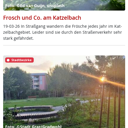
Foto: ©Ed van Duijn, unsplash
Frosch und Co. am Katzelbach
19-03-26 In Straß­gang wan­dern die Frö­sche je­des Jahr im Kat­
zel­bach­ge­biet. Lei­der sind sie durch den Stra­ßen­ver­kehr sehr
stark ge­fähr­det.
Stadtbezirke
Foto: ©Stadt Graz/Gradwohl