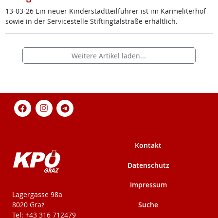
13-03-26 Ein neu­er Kin­der­stadt­teil­füh­rer ist im Kar­me­li­ter­hof
so­wie in der Ser­vice­s­tel­le Stif­ting­tal­stra­ße er­hält­lich.
Weitere Artikel laden...
Kontakt
Datenschutz
Impressum
KPÖ-Steiermark
Lagergasse 98a
Suche
8020 Graz
Tel: +43 316 712479