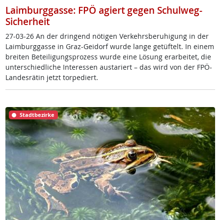
Laimburggasse: FPÖ agiert gegen Schulweg-
Sicherheit
27-03-26 An der drin­gend nö­t­i­gen Ver­kehrs­be­ru­hi­gung in der
Laim­burg­gas­se in Graz-Gei­dorf wur­de lan­ge ge­tüf­telt. In ei­nem
brei­ten Be­tei­li­gung­s­pro­zess wur­de ei­ne Lö­sung er­ar­bei­tet, die
un­ter­schied­li­che In­ter­es­sen au­s­ta­riert – das wird von der FPÖ-
Lan­des­rä­tin jetzt tor­pe­diert.
Stadtbezirke