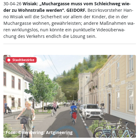
30-04-26
Wi­siak: „Much­ar­gas­se muss vom Sch­leich­weg wie­
der zu Wohn­stra­ße wer­den“.
GEI­DORF.
Be­zirks­vor­ste­her Han­
no Wi­siak will die Si­cher­heit vor al­lem der Kin­der, die in der
Much­ar­gas­se woh­nen, ge­währ­leis­ten; an­de­re Maß­nah­men wa­
ren wir­k­lungs­los, nun könn­te ein punk­tu­el­le Vi­deo­über­wa­
chung des Ver­kehrs end­lich die Lö­sung sein.
Stadtbezirke
Foto: ©Rendering: Artgineering