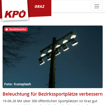
KPÖ Graz
Stadtbezirke
Foto: ©unsplash
Beleuchtung für Bezirkssportplätze verbessern
19-06-26 Mit über 300 öf­f­ent­li­chen Sport­plät­zen ist Graz gut