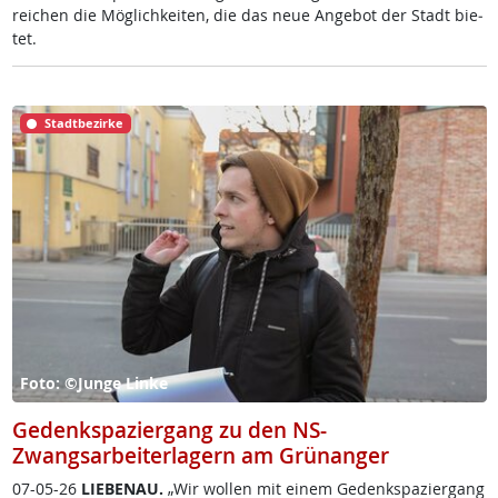
rei­chen die Mög­lich­kei­ten, die das neue An­ge­bot der Stadt bie­
tet.
Stadtbezirke
Foto: ©Junge Linke
Gedenkspaziergang zu den NS-
Zwangsarbeiterlagern am Grünanger
07-05-26
LIE­BENAU.
„Wir wol­len mit ei­nem Ge­denk­spa­zier­gang