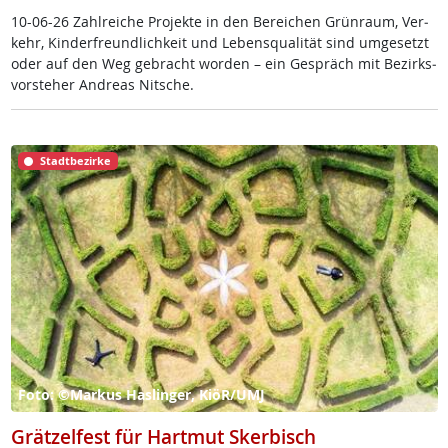
10-06-26 Zahl­rei­che Pro­jek­te in den Be­rei­chen Grün­raum, Ver­
kehr, Kin­der­f­reund­lich­keit und Le­bens­qua­li­tät sind um­ge­setzt
oder auf den Weg ge­bracht wor­den – ein Ge­spräch mit Be­zirks­
vor­ste­her And­reas Nit­sche.
Stadtbezirke
Foto: ©Markus Haslinger, KiöR/UMJ
Grätzelfest für Hartmut Skerbisch