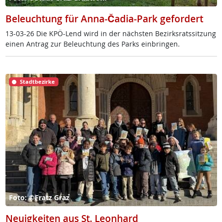
Beleuchtung für Anna-Čadia-Park gefordert
13-03-26 Die KPÖ-Lend wird in der nächs­ten Be­zirks­rats­sit­zung
ei­nen An­trag zur Be­leuch­tung des Parks ein­brin­gen.
Stadtbezirke
Foto: ©Fratz Graz
Neuigkeiten aus St. Leonhard