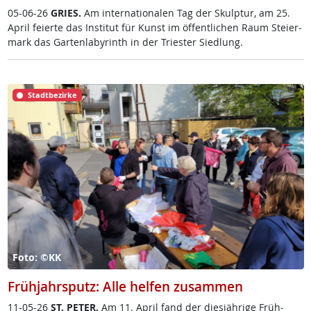
05-06-26
GRIES.
Am in­ter­na­tio­na­len Tag der Skulp­tur, am 25.
April fei­er­te das In­sti­tut für Kunst im öf­f­ent­li­chen Raum Stei­er­
mark das Gar­ten­la­byrinth in der Tri­es­ter Sied­lung.
Stadtbezirke
Foto: ©KK
Frühjahrsputz: Alle helfen zusammen
11-05-26
ST. PE­TER.
Am 11. April fand der dies­jäh­ri­ge Früh­