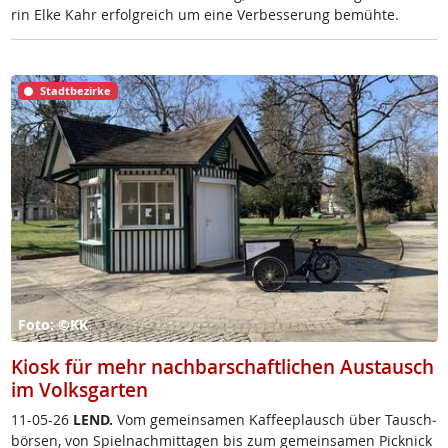
rin El­ke Kahr er­folg­reich um ei­ne Ver­bes­se­rung be­müh­te.
Stadtbezirke
Foto: ©KK
Kiosk für mehr nachbarschaftlichen Austausch
im Volksgarten
11-05-26
LEND.
Vom ge­mein­sa­men Kaf­fee­plausch über Tausch­
bör­sen, von Spiel­nach­mit­ta­gen bis zum ge­mein­sa­men Pick­nick