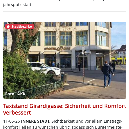
jahrs­putz statt.
Stadtbezirke
Foto: ©KK
Taxistand Girardigasse: Sicherheit und Komfort
verbessert
11-05-26
IN­NE­RE STADT.
Sicht­bar­keit und vor al­lem Ein­s­tiegs­
kom­fort lie­ßen zu wün­schen üb­rig, so­dass sich Bür­ger­meis­te­