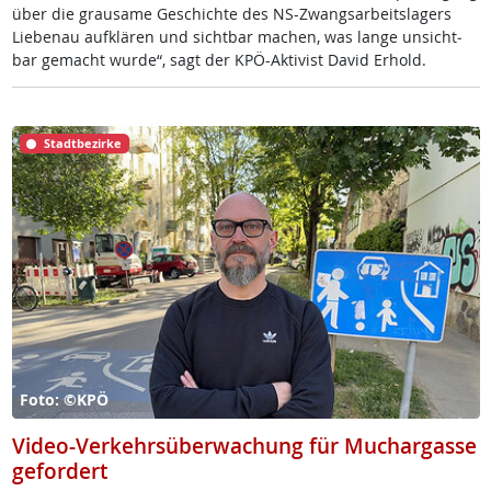
über die grau­sa­me Ge­schich­te des NS-Zwangs­ar­beits­la­gers
Lie­benau auf­klä­ren und sicht­bar ma­chen, was lan­ge un­sicht­
bar ge­macht wur­de“, sagt der KPÖ-Ak­ti­vist Da­vid Er­hold.
Stadtbezirke
Foto: ©KPÖ
Video-Verkehrsüberwachung für Muchargasse
gefordert