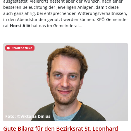
aus­ge­stat­tet. Vie­ler­orts be­steht aber der Wunsch, nach ei­ner
bes­se­ren Be­leuch­tung der je­wei­li­gen An­la­gen, da­mit die­se
auch ganz­jäh­rig, bei ent­sp­re­chen­den Wit­te­rungs­ver­hält­nis­sen,
in den Abend­stun­den ge­nutzt wer­den kön­nen. KPÖ-Ge­mein­de­
rat
Horst Alič
hat das im Ge­mein­de­rat…
Stadtbezirke
Foto: ©Viktoria Dinius
Gute Bilanz für den Bezirksrat St. Leonhard