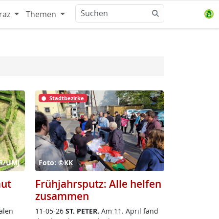
raz
Themen
Stadtbezirke
öR/UMJ
Foto: ©KK
mut
Frühjahrsputz: Alle helfen
zusammen
a­len
11-05-26
ST. PE­TER.
Am 11. April fand