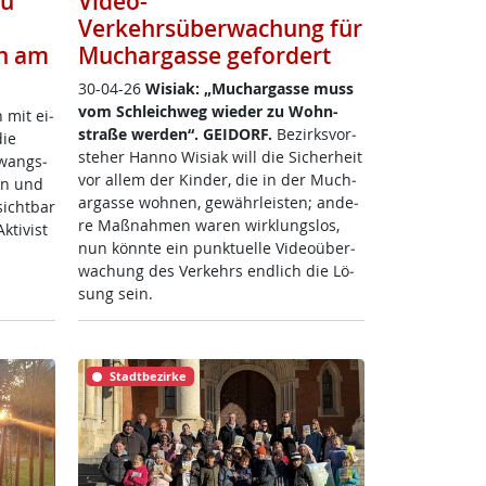
zu
Video-
Verkehrsüberwachung für
n am
Muchargasse gefordert
30-04-26
Wi­siak: „Much­ar­gas­se muss
vom Sch­leich­weg wie­der zu Wohn­
n mit ei­
stra­ße wer­den“.
GEI­DORF.
Be­zirks­vor­
die
ste­her Han­no Wi­siak will die Si­cher­heit
Zwangs­
vor al­lem der Kin­der, die in der Much­
ren und
ar­gas­se woh­nen, ge­währ­leis­ten; an­de­
sicht­bar
re Maß­nah­men wa­ren wir­k­lungs­los,
ti­vist
nun könn­te ein punk­tu­el­le Vi­deo­über­
wa­chung des Ver­kehrs end­lich die Lö­
sung sein.
Stadtbezirke