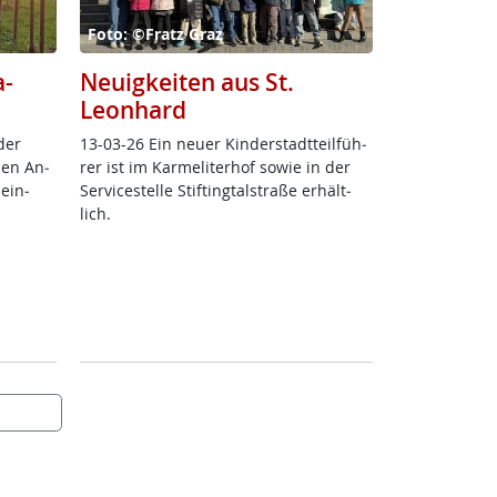
Foto: ©Fratz Graz
a-
Neuigkeiten aus St.
Leonhard
der
13-03-26 Ein neu­er Kin­der­stadt­teil­füh­
­nen An­
rer ist im Kar­me­li­ter­hof so­wie in der
 ein­
Ser­vice­s­tel­le Stif­ting­tal­stra­ße er­hält­
lich.