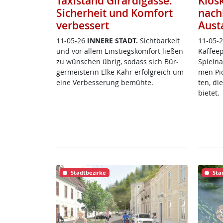
Taxistand Girardigasse:
Kios
Sicherheit und Komfort
nach
verbessert
Aust
11-05-26
IN­NE­RE STADT.
Sicht­bar­keit
11-05-
und vor al­lem Ein­s­tiegs­kom­fort lie­ßen
Kaf­fee
zu wün­schen üb­rig, so­dass sich Bür­
Spiel­na
ger­meis­te­rin El­ke Kahr er­folg­reich um
men Pick
ei­ne Ver­bes­se­rung be­müh­te.
ten, di
bie­tet.
Stadtbezirke
Sta