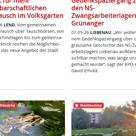
k für mehr
Gedenkspaziergang 
barschaftlichen
den NS-
ausch im Volksgarten
Zwangsarbeiterlager
Grünanger
26
LEND.
Vom ge­mein­sa­men
­plausch über Tausch­bör­sen, von
07-05-26
LIE­BENAU.
„Wir wol­le
ch­mit­ta­gen bis zum ge­mein­sa­
nem Ge­denk­spa­zier­gang über 
­nick rei­chen die Mög­lich­kei­
grau­sa­me Ge­schich­te des NS-
e das neue An­ge­bot der Stadt
ar­beits­la­gers Lie­benau auf­klä­
sicht­bar ma­chen, was lan­ge un­
ge­macht wur­de“, sagt der KPÖ-Ak­
Da­vid Er­hold.
dtbezirke
Stadtbezirke