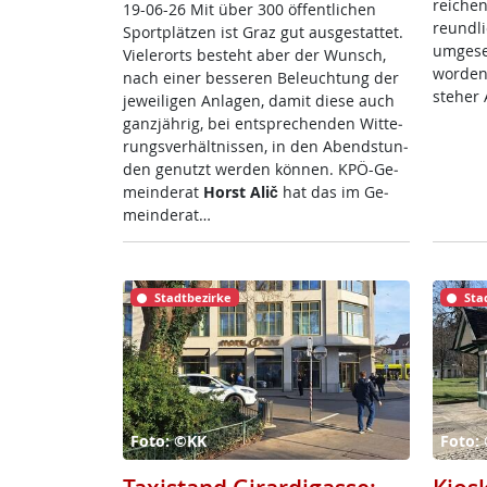
rei­chen
19-06-26 Mit über 300 öf­f­ent­li­chen
reund­li
Sport­plät­zen ist Graz gut aus­ge­stat­tet.
um­ge­s
Vie­ler­orts be­steht aber der Wunsch,
wor­den
nach ei­ner bes­se­ren Be­leuch­tung der
ste­her 
je­wei­li­gen An­la­gen, da­mit die­se auch
ganz­jäh­rig, bei ent­sp­re­chen­den Wit­te­
rungs­ver­hält­nis­sen, in den Abend­stun­
den ge­nutzt wer­den kön­nen. KPÖ-Ge­
mein­de­rat
Horst Alič
hat das im Ge­
mein­de­rat…
Stadtbezirke
Sta
Foto: ©KK
Foto: