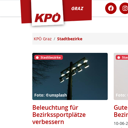
KPÖ Graz
KPÖ Graz
Stadtbezirke
Stadtbezirke
Sta
Foto: ©unsplash
Foto: 
Beleuchtung für
Gute
Bezirkssportplätze
Bezi
verbessern
10-06-26