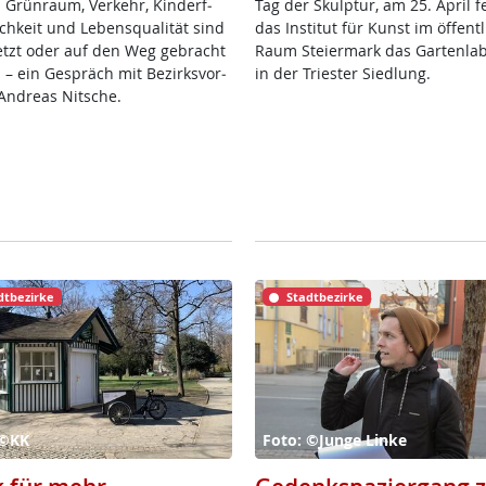
 Grün­raum, Ver­kehr, Kin­der­f­
Tag der Skulp­tur, am 25. April fei
ch­keit und Le­bens­qua­li­tät sind
das In­sti­tut für Kunst im öf­f­ent­
etzt oder auf den Weg ge­bracht
Raum Stei­er­mark das Gar­ten­la­
 – ein Ge­spräch mit Be­zirks­vor­
in der Tri­es­ter Sied­lung.
And­reas Nit­sche.
dtbezirke
Stadtbezirke
 ©KK
Foto: ©Junge Linke