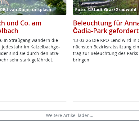
©Ed van Duijn, unsplash
Foto: ©Stadt Graz/Gradwohl
ch und Co. am
Beleuchtung für Ann
elbach
Čadia-Park gefordert
6 In Straß­gang wan­dern die
13-03-26 Die KPÖ-Lend wird in 
 je­des Jahr im Kat­zel­bach­ge­
nächs­ten Be­zirks­rats­sit­zung ei
ei­der sind sie durch den Stra­
trag zur Be­leuch­tung des Parks
kehr sehr stark ge­fähr­det.
brin­gen.
Weitere Artikel laden...