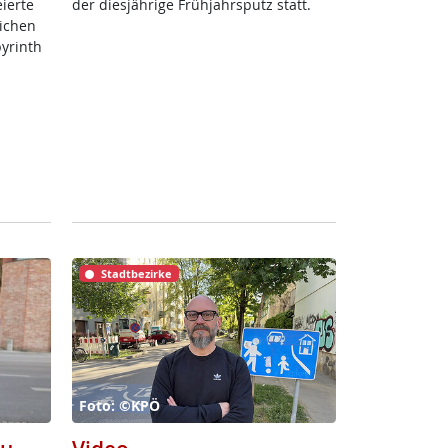
­er­te
der dies­jäh­ri­ge Früh­jahrs­putz statt.
li­chen
byrinth
Stadtbezirke
Foto: ©KPÖ