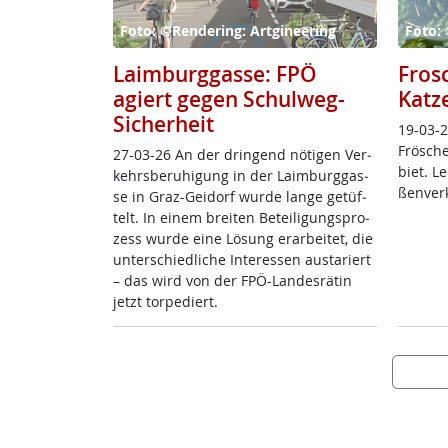
Foto: ©Rendering: Artgineering
Foto: 
Laimburggasse: FPÖ
Fros
agiert gegen Schulweg-
Katz
Sicherheit
19-03-2
Frö­sche
27-03-26 An der drin­gend nö­t­i­gen Ver­
biet. L
kehrs­be­ru­hi­gung in der Laim­burg­gas­
ßen­ver­
se in Graz-Gei­dorf wur­de lan­ge ge­tüf­
telt. In ei­nem brei­ten Be­tei­li­gung­s­pro­
zess wur­de ei­ne Lö­sung er­ar­bei­tet, die
un­ter­schied­li­che In­ter­es­sen au­s­ta­riert
– das wird von der FPÖ-Lan­des­rä­tin
jetzt tor­pe­diert.