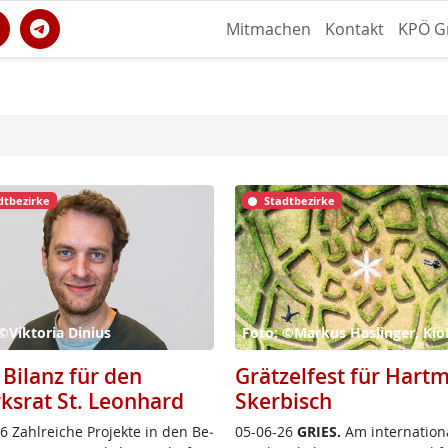
Mitmachen
Kontakt
KPÖ G
dtbezirke
Stadtbezirke
©Viktoria Dinius
Foto: ©Markus Haslinger, Ki
 Bilanz für den
Grätzelfest für Hart
rksrat St. Leonhard
Skerbisch
 Zahl­rei­che Pro­jek­te in den Be­
05-06-26
GRIES.
Am in­ter­na­tio­n