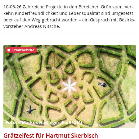
10-06-26 Zahl­rei­che Pro­jek­te in den Be­rei­chen Grün­raum, Ver­
kehr, Kin­der­f­reund­lich­keit und Le­bens­qua­li­tät sind um­ge­setzt
oder auf den Weg ge­bracht wor­den – ein Ge­spräch mit Be­zirks­
vor­ste­her And­reas Nit­sche.
Stadtbezirke
Foto: ©Markus Haslinger, KiöR/UMJ
Grätzelfest für Hartmut Skerbisch