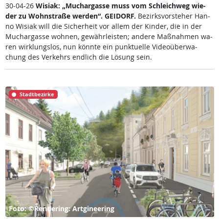
30-04-26
Wi­siak: „Much­ar­gas­se muss vom Sch­leich­weg wie­
der zu Wohn­stra­ße wer­den“.
GEI­DORF.
Be­zirks­vor­ste­her Han­
no Wi­siak will die Si­cher­heit vor al­lem der Kin­der, die in der
Much­ar­gas­se woh­nen, ge­währ­leis­ten; an­de­re Maß­nah­men wa­
ren wir­k­lungs­los, nun könn­te ein punk­tu­el­le Vi­deo­über­wa­
chung des Ver­kehrs end­lich die Lö­sung sein.
Stadtbezirke
Foto: ©Rendering: Artgineering