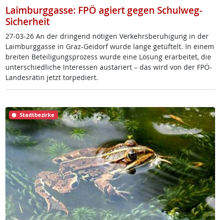
Laimburggasse: FPÖ agiert gegen Schulweg-
Sicherheit
27-03-26 An der drin­gend nö­t­i­gen Ver­kehrs­be­ru­hi­gung in der
Laim­burg­gas­se in Graz-Gei­dorf wur­de lan­ge ge­tüf­telt. In ei­nem
brei­ten Be­tei­li­gung­s­pro­zess wur­de ei­ne Lö­sung er­ar­bei­tet, die
un­ter­schied­li­che In­ter­es­sen au­s­ta­riert – das wird von der FPÖ-
Lan­des­rä­tin jetzt tor­pe­diert.
Stadtbezirke