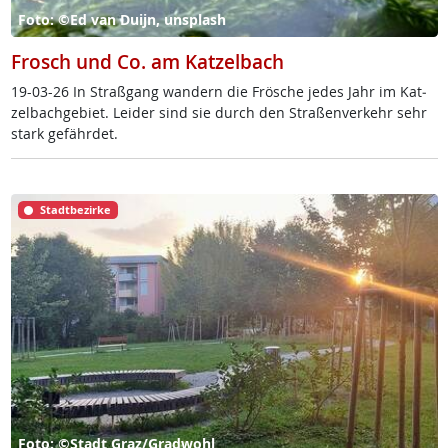
Foto: ©Ed van Duijn, unsplash
Frosch und Co. am Katzelbach
19-03-26 In Straß­gang wan­dern die Frö­sche je­des Jahr im Kat­
zel­bach­ge­biet. Lei­der sind sie durch den Stra­ßen­ver­kehr sehr
stark ge­fähr­det.
Stadtbezirke
Foto: ©Stadt Graz/Gradwohl