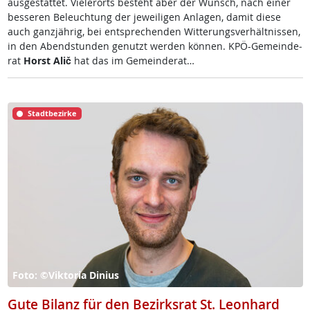
aus­ge­stat­tet. Vie­ler­orts be­steht aber der Wunsch, nach ei­ner
bes­se­ren Be­leuch­tung der je­wei­li­gen An­la­gen, da­mit die­se
auch ganz­jäh­rig, bei ent­sp­re­chen­den Wit­te­rungs­ver­hält­nis­sen,
in den Abend­stun­den ge­nutzt wer­den kön­nen. KPÖ-Ge­mein­de­
rat
Horst Alič
hat das im Ge­mein­de­rat…
Stadtbezirke
Foto: ©Viktoria Dinius
Gute Bilanz für den Bezirksrat St. Leonhard