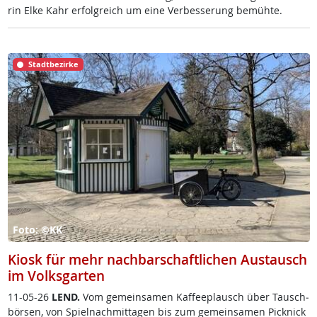
rin El­ke Kahr er­folg­reich um ei­ne Ver­bes­se­rung be­müh­te.
Stadtbezirke
Foto: ©KK
Kiosk für mehr nachbarschaftlichen Austausch
im Volksgarten
11-05-26
LEND.
Vom ge­mein­sa­men Kaf­fee­plausch über Tausch­
bör­sen, von Spiel­nach­mit­ta­gen bis zum ge­mein­sa­men Pick­nick