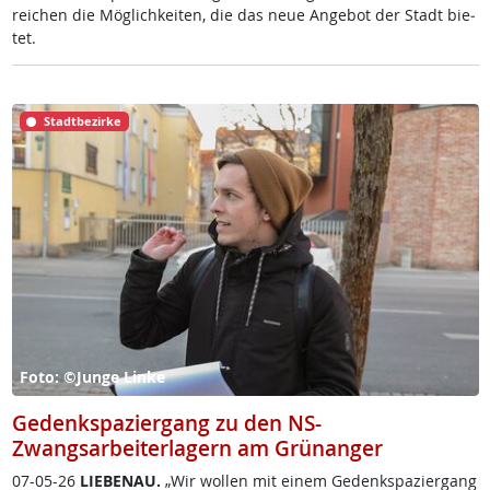
rei­chen die Mög­lich­kei­ten, die das neue An­ge­bot der Stadt bie­
tet.
Stadtbezirke
Foto: ©Junge Linke
Gedenkspaziergang zu den NS-
Zwangsarbeiterlagern am Grünanger
07-05-26
LIE­BENAU.
„Wir wol­len mit ei­nem Ge­denk­spa­zier­gang