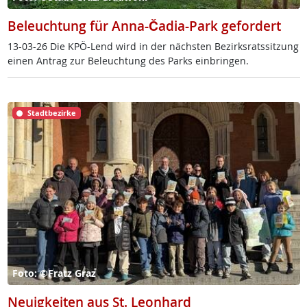
Beleuchtung für Anna-Čadia-Park gefordert
13-03-26 Die KPÖ-Lend wird in der nächs­ten Be­zirks­rats­sit­zung
ei­nen An­trag zur Be­leuch­tung des Parks ein­brin­gen.
Stadtbezirke
Foto: ©Fratz Graz
Neuigkeiten aus St. Leonhard