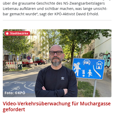
über die grau­sa­me Ge­schich­te des NS-Zwangs­ar­beits­la­gers
Lie­benau auf­klä­ren und sicht­bar ma­chen, was lan­ge un­sicht­
bar ge­macht wur­de“, sagt der KPÖ-Ak­ti­vist Da­vid Er­hold.
Stadtbezirke
Foto: ©KPÖ
Video-Verkehrsüberwachung für Muchargasse
gefordert