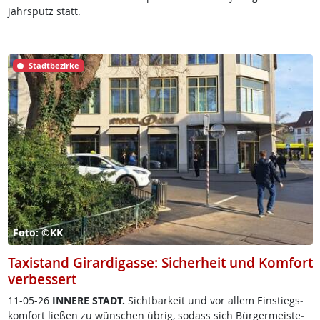
jahrs­putz statt.
Stadtbezirke
Foto: ©KK
Taxistand Girardigasse: Sicherheit und Komfort
verbessert
11-05-26
IN­NE­RE STADT.
Sicht­bar­keit und vor al­lem Ein­s­tiegs­
kom­fort lie­ßen zu wün­schen üb­rig, so­dass sich Bür­ger­meis­te­