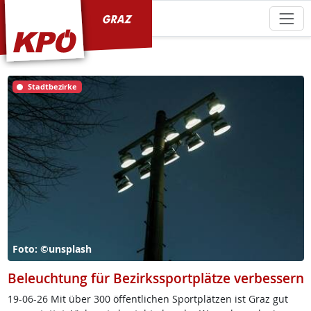
KPÖ Graz
Stadtbezirke
Foto: ©unsplash
Beleuchtung für Bezirkssportplätze verbessern
19-06-26 Mit über 300 öf­f­ent­li­chen Sport­plät­zen ist Graz gut