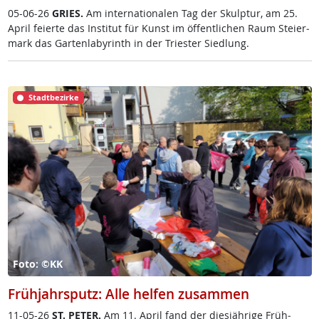
05-06-26
GRIES.
Am in­ter­na­tio­na­len Tag der Skulp­tur, am 25.
April fei­er­te das In­sti­tut für Kunst im öf­f­ent­li­chen Raum Stei­er­
mark das Gar­ten­la­byrinth in der Tri­es­ter Sied­lung.
Stadtbezirke
Foto: ©KK
Frühjahrsputz: Alle helfen zusammen
11-05-26
ST. PE­TER.
Am 11. April fand der dies­jäh­ri­ge Früh­