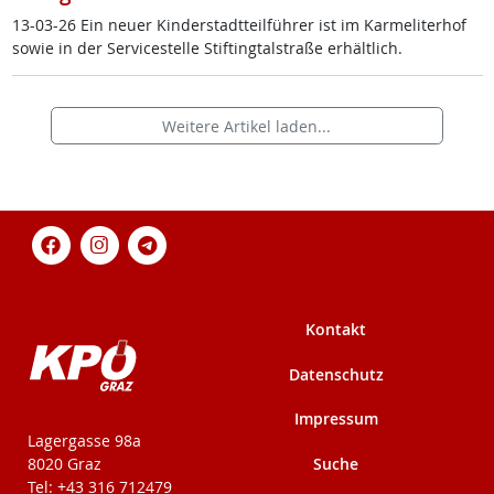
13-03-26 Ein neu­er Kin­der­stadt­teil­füh­rer ist im Kar­me­li­ter­hof
so­wie in der Ser­vice­s­tel­le Stif­ting­tal­stra­ße er­hält­lich.
Weitere Artikel laden...
Kontakt
Datenschutz
Impressum
KPÖ-Steiermark
Lagergasse 98a
Suche
8020 Graz
Tel: +43 316 712479