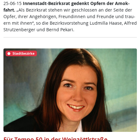
25-06-15
In­nen­stadt-Be­zirks­rat ge­denkt Op­fern der Amok­
fahrt.
„Als Be­zirks­rat ste­hen wir ge­sch­los­sen an der Sei­te der
Op­fer, ih­rer An­ge­hö­ri­gen, Freun­din­nen und Freun­de und trau­
ern mit ih­nen“, so die Be­zirks­vor­ste­hung Lud­mil­la Haa­se, Al­f­red
Strut­zen­ber­ger und Bernd Pe­ka­ri.
Stadtbezirke
Für Tempo 50 in der Weinzöttlstraße