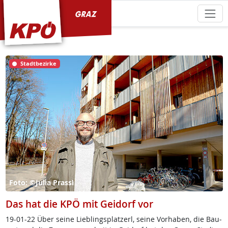
KPÖ Graz
Stadtbezirke
Foto: ©Julia Prassl
Das hat die KPÖ mit Geidorf vor
19-01-22 Über sei­ne Lie­b­lings­plat­zerl, sei­ne Vor­ha­ben, die Bau­