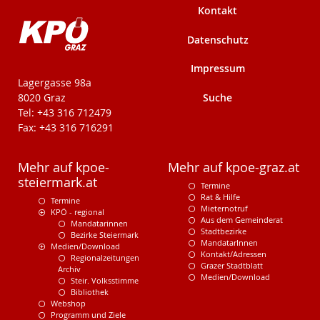
Kontakt
Datenschutz
Impressum
KPÖ-Steiermark
Lagergasse 98a
Suche
8020 Graz
Tel: +43 316 712479
Fax: +43 316 716291
Mehr auf kpoe-
Mehr auf kpoe-graz.at
steiermark.at
Termine
Rat & Hilfe
Termine
Mieternotruf
KPÖ - regional
Aus dem Gemeinderat
Mandatarinnen
Stadtbezirke
Bezirke Steiermark
MandatarInnen
Medien/Download
Kontakt/Adressen
Regionalzeitungen
Grazer Stadtblatt
Archiv
Medien/Download
Steir. Volksstimme
Bibliothek
Webshop
Programm und Ziele