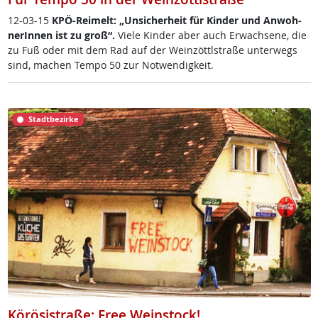
12-03-15
KPÖ-Rei­melt: „Un­si­cher­heit für Kin­der und An­woh­
ne­rIn­nen ist zu groß“.
Vie­le Kin­der aber auch Er­wach­se­ne, die
zu Fuß oder mit dem Rad auf der Wein­zöttl­stra­ße un­ter­wegs
sind, ma­chen Tem­po 50 zur Not­wen­dig­keit.
Stadtbezirke
Körösistraße: Free Weinstock!