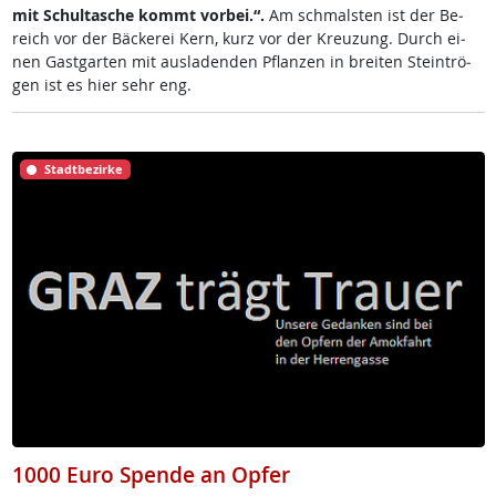
mit Schul­ta­sche kommt vor­bei.“.
Am sch­mals­ten ist der Be­
reich vor der Bä­cke­rei Kern, kurz vor der Kreu­zung. Durch ei­
nen Gast­gar­ten mit aus­la­den­den Pflan­zen in brei­ten Stein­trö­
gen ist es hier sehr eng.
Stadtbezirke
1000 Euro Spende an Opfer