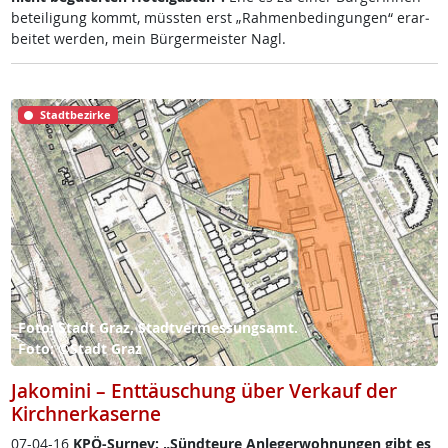
be­tei­li­gung kommt, müss­ten erst „Rah­men­be­din­gun­gen“ er­ar­
bei­tet wer­den, mein Bür­ger­meis­ter Nagl.
Stadtbezirke
Foto: Stadt Graz, Stadtvermessungsamt.
Foto: ©Stadt Graz
Jakomini – Enttäuschung über Verkauf der
Kirchnerkaserne
07-04-16
KPÖ-Sur­nev: „Sündteu­re An­le­ger­woh­nun­gen gibt es