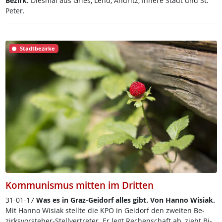
Be­zirk.
Dies­mal aus Gries, Lend, An­dritz, In­ne­re Stadt und St.
Pe­ter.
Stadtbezirke
Kommunismus mitten im Dritten
31-01-17
Was es in Graz-Gei­dorf al­les gibt. Von Han­no Wi­siak.
Mit Han­no Wi­siak stell­te die KPÖ in Gei­dorf den zwei­ten Be­
zirks­vor­ste­her-Stell­ver­t­re­ter. Er legt Re­chen­schaft ab, zieht Bi­