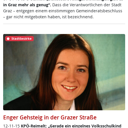
in Graz mehr als ge­nu­g“.
Dass die Ver­ant­wort­li­chen der Stadt
Graz – ent­ge­gen ei­nem ein­stim­mi­gen Ge­mein­de­rats­be­schluss
– gar nicht mit­ge­bo­ten ha­ben, ist be­zeich­nend.
Stadtbezirke
Enger Gehsteig in der Grazer Straße
12-11-15
KPÖ-Rei­melt: „Ge­ra­de ein ein­zel­nes Volks­schul­kind