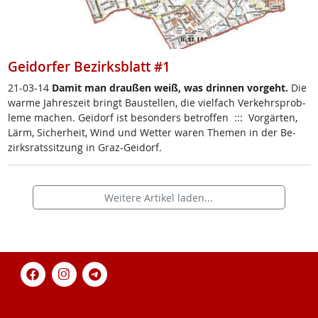
Geidorfer Bezirksblatt #1
21-03-14
Da­mit man drau­ßen weiß, was drin­nen vor­geht.
Die
war­me Jah­res­zeit bringt Bau­s­tel­len, die viel­fach Ver­kehrs­pro­b­
le­me ma­chen. Gei­dorf ist be­son­ders be­trof­fen ::: Vor­gär­ten,
Lärm, Si­cher­heit, Wind und Wet­ter wa­ren The­men in der Be­
zirks­rats­sit­zung in Graz-Gei­dorf.
Weitere Artikel laden...