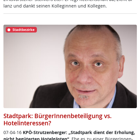
lanz und dankt sei­nen Kol­le­gin­nen und Kol­le­gen.
Stadtbezirke
Stadtpark: BürgerInnenbeteiligung vs.
Hotelinteressen?
07-04-16
KPÖ-Strut­zen­ber­ger: „Stadt­park di­ent der Er­ho­lung,
nicht be­gü­ter­ten Ho­tel­gäs­t­en“.
Ehe es zu ei­ner Bür­ge­rIn­nen­