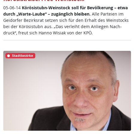
05-06-14
Körö­si­stubn-Wein­stock soll für Be­völ­ke­rung – et­wa
durch „War­te-Lau­be“ – zu­gäng­lich blei­ben.
Al­le Par­tei­en im
Gei­dor­fer Be­zirks­rat set­zen sich für den Er­halt des Wein­stocks
bei der Körö­si­stubn aus. „Das ver­leiht dem An­lie­gen Nach­
druck“, freut sich Han­no Wi­siak von der KPÖ.
Stadtbezirke