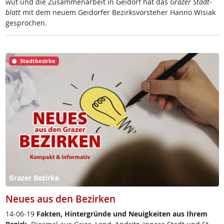
wut und die Zu­sam­men­ar­beit in Gei­dorf hat das
Gra­zer Stadt­
blatt
mit dem neu­em Gei­dor­fer Be­zirks­vor­ste­her Han­no Wi­siak
ge­spro­chen.
Stadtbezirke
Grazer Bezirke
Neues aus den Bezirken
14-06-19
Fak­ten, Hin­ter­grün­de und Neu­ig­kei­ten aus Ih­rem