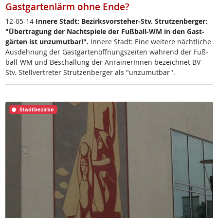
Gastgartenlärm ohne Ende?
12-05-14
In­ne­re Stadt: Be­zirks­vor­ste­her-Stv. Strut­zen­ber­ger:
"Über­tra­gung der Nacht­spie­le der Fuß­ball-WM in den Gast­
gär­ten ist un­zu­mut­bar!".
In­ne­re Stadt: Ei­ne wei­te­re nächt­li­che
Aus­deh­nung der Gast­gar­ten­öff­nungs­zei­ten wäh­rend der Fuß­
ball-WM und Be­schal­lung der An­rai­ne­rIn­nen ­be­zeich­net BV-
Stv. Stell­ver­t­re­ter Strut­zen­ber­ger als "un­zu­mut­bar".
Stadtbezirke