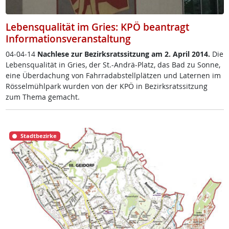
Lebensqualität im Gries: KPÖ beantragt
Informationsveranstaltung
04-04-14
Nach­le­se zur Be­zirks­rats­sit­zung am 2. April 2014.
Die
Le­bens­qua­li­tät in Gries, der St.-An­drä-Platz, das Bad zu Son­ne,
ei­ne Über­da­chung von Fahr­radab­s­tell­plät­zen und La­ter­nen im
Rös­sel­mühl­park wur­den von der KPÖ in Be­zirks­rats­sit­zung
zum The­ma ge­macht.
Stadtbezirke