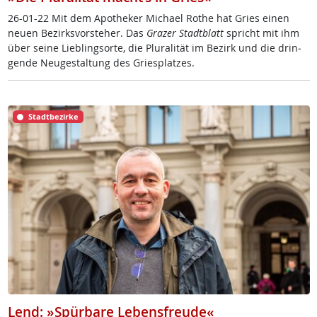
26-01-22 Mit dem Apo­the­ker Mi­cha­el Ro­the hat Gries ei­nen
neu­en Be­zirks­vor­ste­her. Das
Gra­zer Stadt­blatt
spricht mit ihm
über sei­ne Lie­b­ling­s­or­te, die Plu­ra­li­tät im Be­zirk und die drin­
gen­de Neu­ge­stal­tung des Gries­plat­zes.
Stadtbezirke
Lend: »Spürbare Lebensfreude«