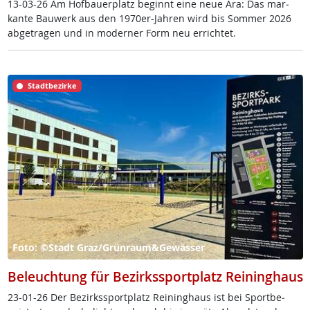
13-03-26 Am Hof­bau­er­platz be­ginnt ei­ne neue Ära: Das mar­
kan­te Bau­werk aus den 1970er-Jah­ren wird bis Som­mer 2026
ab­ge­tra­gen und in mo­der­ner Form neu er­rich­tet.
Stadtbezirke
Foto: ©Stadt Graz/Grünraum&Gewässer
Beleuchtung für Bezirkssportplatz Reininghaus
23-01-26 Der Be­zirkss­port­platz Rei­ning­haus ist bei Sport­be­