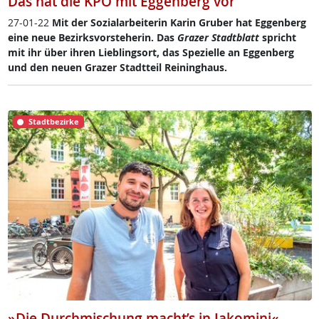
Das hat die KPÖ mit Eggenberg vor
27-01-22
Mit der So­zial­ar­bei­te­rin Ka­rin Gru­ber hat Eg­gen­berg
ei­ne neue Be­zirks­vor­ste­he­rin. Das
Gra­zer Stadt­blatt
spricht
mit ihr über ih­ren Lie­b­ling­s­ort, das Spe­zi­el­le an Eg­gen­berg
und den neu­en Gra­zer Stadt­teil Rei­ning­haus.
Stadtbezirke
»Die Durchmischung macht’s in Jakomini«