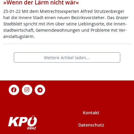
»Wenn der Lärm nicht wär«
25-01-22 Mit dem Miet­rechts­ex­per­ten Al­f­red Strut­zen­ber­ger
hat die In­ne­re Stadt ei­nen neu­en Be­zirks­vor­ste­her. Das
Gra­zer
Stadt­blatt
spricht mit ihm über sei­ne Lie­b­ling­s­or­te, die In­nen­
stadt­wirt­schaft, Ge­mein­de­woh­nun­gen und Pro­b­le­me mit Ver­
an­stal­tugs­lärm.
Weitere Artikel laden...
Kontakt
Datenschutz