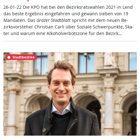
26-01-22 Die KPÖ hat bei den Be­zirks­rats­wah­len 2021 in Lend
das bes­te Er­geb­nis ein­ge­fah­ren und ge­wann sie­ben von 19
Man­da­ten. Das
Gra­zer Stadt­blatt
spricht mit dem neu­en Be­
zirks­vor­ste­her Chris­ti­an Car­li über So­zia­le Schwer­punk­te, Ska­
ter und warum ei­ne Al­ko­hol­ver­bots­zo­ne für den Be­zirk…
Stadtbezirke