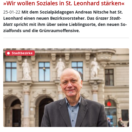
»Wir wollen Soziales in St. Leonhard stärken«
25-01-22
Mit dem So­zial­päda­go­gen And­reas Nit­sche hat St.
Leon­hard ei­nen neu­en Be­zirks­vor­ste­her. Das
Gra­zer Stadt­
blatt
spricht mit ihm über sei­ne Lie­b­ling­s­or­te, den neu­en So­
zial­fonds und die Grün­rau­m­of­fen­si­ve.
Stadtbezirke