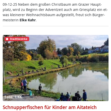
09-12-25 Ne­ben dem gro­ßen Christ­baum am Gra­zer Haupt­
platz, wird zu Be­ginn der Ad­v­ent­zeit auch am Gries­platz ein et­
was klei­ne­rer Weih­nachts­baum auf­ge­s­tellt, freut sich Bür­ger­
meis­te­rin
El­ke Kahr
.
Stadtbezirke
Foto: ©KK
Schnupperfischen für Kinder am Aitateich