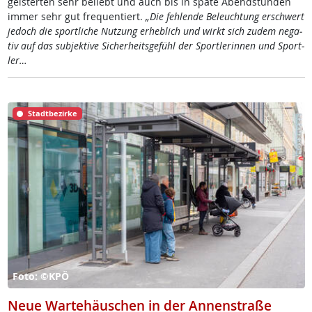
geis­ter­ten sehr be­liebt und auch bis in spä­te Abend­stun­den
im­mer sehr gut fre­qu­en­tiert.
„Die feh­len­de Be­leuch­tung er­schwert
je­doch die sport­li­che Nut­zung er­heb­lich und wirkt sich zu­dem ne­ga­
tiv auf das sub­jek­ti­ve Si­cher­heits­ge­fühl der Sport­le­rin­nen und Sport­
ler…
Stadtbezirke
Foto: ©KPÖ
Neue Wartehäuschen in der Annenstraße