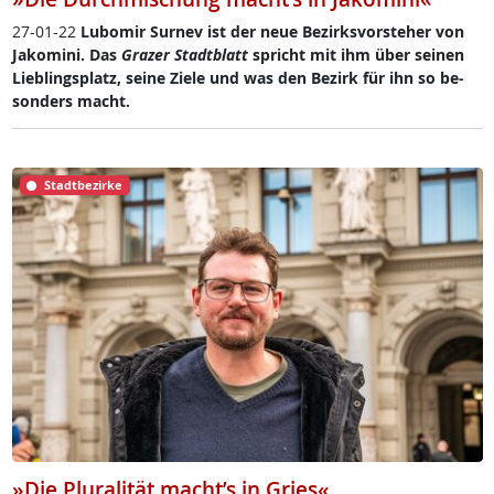
27-01-22
Lu­bo­mir Sur­nev ist der neue Be­zirks­vor­ste­her von
Ja­ko­mi­ni. Das
Gra­zer Stadt­blatt
spricht mit ihm über sei­nen
Lie­b­lings­platz, sei­ne Zie­le und was den Be­zirk für ihn so be­
son­ders macht.
Stadtbezirke
»Die Pluralität macht’s in Gries«