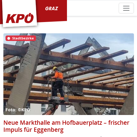
KPÖ Graz
Stadtbezirke
Foto: ©KPÖ
Neue Markthalle am Hofbauerplatz – frischer
Impuls für Eggenberg