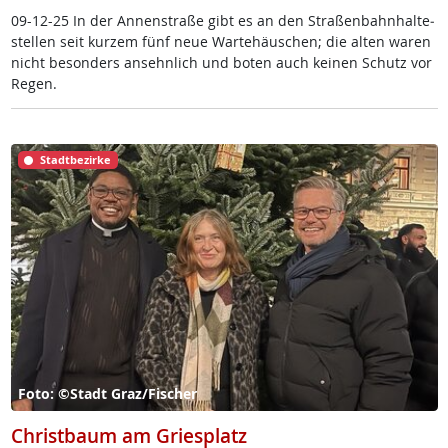
09-12-25 In der An­nen­stra­ße gibt es an den Stra­ßen­bahn­hal­te­
s­tel­len seit kur­zem fünf neue Warte­häu­schen; die al­ten wa­ren
nicht be­son­ders an­sehn­lich und bo­ten auch kei­nen Schutz vor
Re­gen.
Stadtbezirke
Foto: ©Stadt Graz/Fischer
Christbaum am Griesplatz