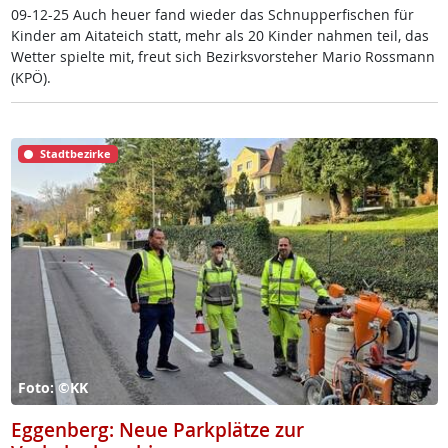
09-12-25 Auch heu­er fand wie­der das Schnup­per­fi­schen für
Kin­der am Ai­ta­t­eich statt, mehr als 20 Kin­der nah­men teil, das
Wet­ter spiel­te mit, freut sich Be­zirks­vor­ste­her Ma­rio Ross­mann
(KPÖ).
Stadtbezirke
Foto: ©KK
Eggenberg: Neue Parkplätze zur