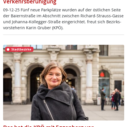
Verkehrsberuhigung
09-12-25 Fünf neue Park­plät­ze wur­den auf der öst­li­chen Sei­te
der Bai­ern­stra­ße im Ab­schnitt zwi­schen Ri­chard-Strauss-Gas­se
und Jo­h­an­na-Kol­leg­ger-Stra­ße ein­ge­rich­tet. freut sich Be­zirks­
vor­ste­he­rin Ka­rin Gru­ber (KPÖ).
Stadtbezirke