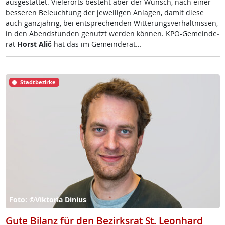
aus­ge­stat­tet. Vie­ler­orts be­steht aber der Wunsch, nach ei­ner
bes­se­ren Be­leuch­tung der je­wei­li­gen An­la­gen, da­mit die­se
auch ganz­jäh­rig, bei ent­sp­re­chen­den Wit­te­rungs­ver­hält­nis­sen,
in den Abend­stun­den ge­nutzt wer­den kön­nen. KPÖ-Ge­mein­de­
rat
Horst Alič
hat das im Ge­mein­de­rat…
Stadtbezirke
Foto: ©Viktoria Dinius
Gute Bilanz für den Bezirksrat St. Leonhard