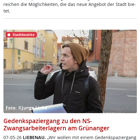
rei­chen die Mög­lich­kei­ten, die das neue An­ge­bot der Stadt bie­
tet.
Stadtbezirke
Foto: ©Junge Linke
Gedenkspaziergang zu den NS-
Zwangsarbeiterlagern am Grünanger
07-05-26
LIE­BENAU.
„Wir wol­len mit ei­nem Ge­denk­spa­zier­gang