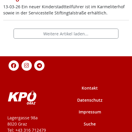
13-03-26 Ein neu­er Kin­der­stadt­teil­füh­rer ist im Kar­me­li­ter­hof
so­wie in der Ser­vice­s­tel­le Stif­ting­tal­stra­ße er­hält­lich.
Weitere Artikel laden...
Kontakt
Datenschutz
Impressum
KPÖ-Steiermark
Lagergasse 98a
Suche
8020 Graz
Tel: +43 316 712479