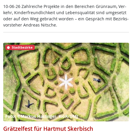
10-06-26 Zahl­rei­che Pro­jek­te in den Be­rei­chen Grün­raum, Ver­
kehr, Kin­der­f­reund­lich­keit und Le­bens­qua­li­tät sind um­ge­setzt
oder auf den Weg ge­bracht wor­den – ein Ge­spräch mit Be­zirks­
vor­ste­her And­reas Nit­sche.
Stadtbezirke
Foto: ©Markus Haslinger, KiöR/UMJ
Grätzelfest für Hartmut Skerbisch