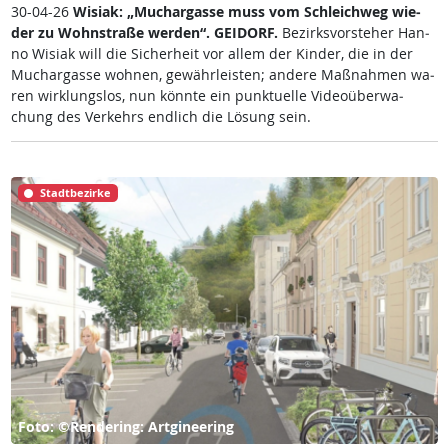
30-04-26
Wi­siak: „Much­ar­gas­se muss vom Sch­leich­weg wie­
der zu Wohn­stra­ße wer­den“.
GEI­DORF.
Be­zirks­vor­ste­her Han­
no Wi­siak will die Si­cher­heit vor al­lem der Kin­der, die in der
Much­ar­gas­se woh­nen, ge­währ­leis­ten; an­de­re Maß­nah­men wa­
ren wir­k­lungs­los, nun könn­te ein punk­tu­el­le Vi­deo­über­wa­
chung des Ver­kehrs end­lich die Lö­sung sein.
Stadtbezirke
Foto: ©Rendering: Artgineering