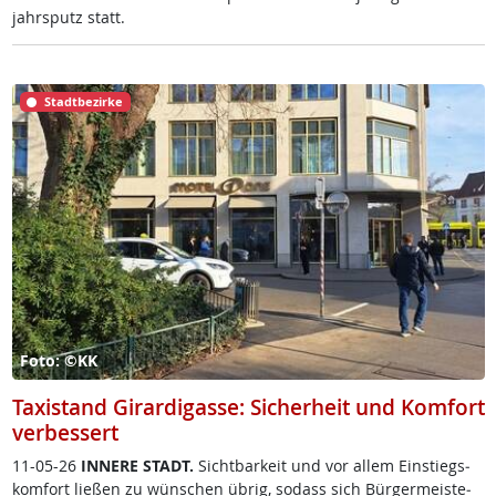
jahrs­putz statt.
Stadtbezirke
Foto: ©KK
Taxistand Girardigasse: Sicherheit und Komfort
verbessert
11-05-26
IN­NE­RE STADT.
Sicht­bar­keit und vor al­lem Ein­s­tiegs­
kom­fort lie­ßen zu wün­schen üb­rig, so­dass sich Bür­ger­meis­te­