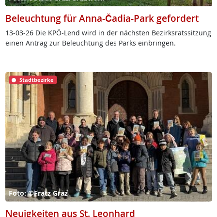
Beleuchtung für Anna-Čadia-Park gefordert
13-03-26 Die KPÖ-Lend wird in der nächs­ten Be­zirks­rats­sit­zung
ei­nen An­trag zur Be­leuch­tung des Parks ein­brin­gen.
Stadtbezirke
Foto: ©Fratz Graz
Neuigkeiten aus St. Leonhard