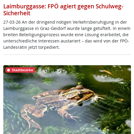
Laimburggasse: FPÖ agiert gegen Schulweg-
Sicherheit
27-03-26 An der drin­gend nö­t­i­gen Ver­kehrs­be­ru­hi­gung in der
Laim­burg­gas­se in Graz-Gei­dorf wur­de lan­ge ge­tüf­telt. In ei­nem
brei­ten Be­tei­li­gung­s­pro­zess wur­de ei­ne Lö­sung er­ar­bei­tet, die
un­ter­schied­li­che In­ter­es­sen au­s­ta­riert – das wird von der FPÖ-
Lan­des­rä­tin jetzt tor­pe­diert.
Stadtbezirke