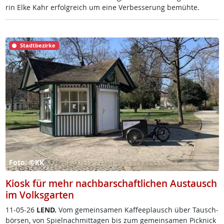
rin El­ke Kahr er­folg­reich um ei­ne Ver­bes­se­rung be­müh­te.
Stadtbezirke
Foto: ©KK
Kiosk für mehr nachbarschaftlichen Austausch
im Volksgarten
11-05-26
LEND.
Vom ge­mein­sa­men Kaf­fee­plausch über Tausch­
bör­sen, von Spiel­nach­mit­ta­gen bis zum ge­mein­sa­men Pick­nick