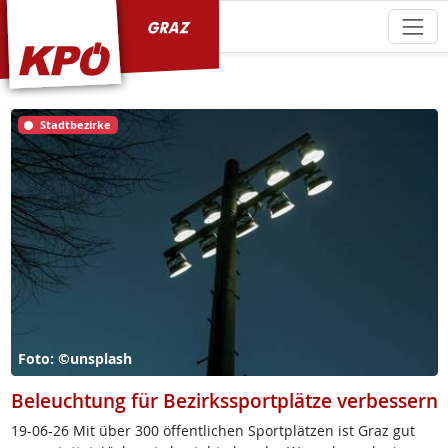
KPÖ Graz
Stadtbezirke
Foto: ©unsplash
Beleuchtung für Bezirkssportplätze verbessern
19-06-26 Mit über 300 öf­f­ent­li­chen Sport­plät­zen ist Graz gut