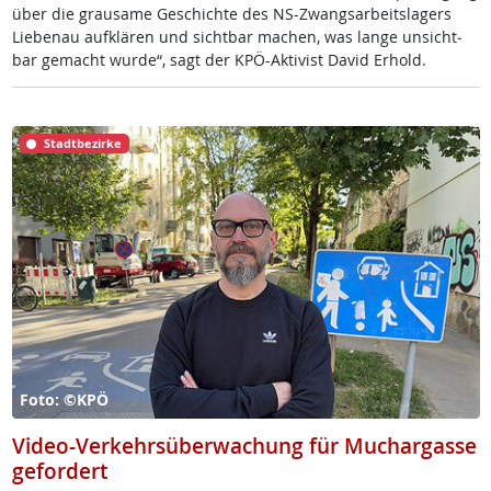
über die grau­sa­me Ge­schich­te des NS-Zwangs­ar­beits­la­gers
Lie­benau auf­klä­ren und sicht­bar ma­chen, was lan­ge un­sicht­
bar ge­macht wur­de“, sagt der KPÖ-Ak­ti­vist Da­vid Er­hold.
Stadtbezirke
Foto: ©KPÖ
Video-Verkehrsüberwachung für Muchargasse
gefordert