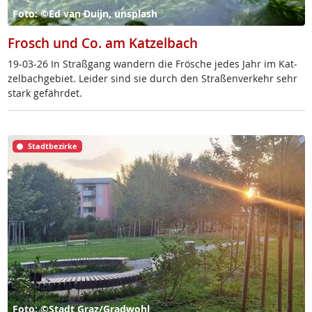
Foto: ©Ed van Duijn, unsplash
Frosch und Co. am Katzelbach
19-03-26 In Straß­gang wan­dern die Frö­sche je­des Jahr im Kat­
zel­bach­ge­biet. Lei­der sind sie durch den Stra­ßen­ver­kehr sehr
stark ge­fähr­det.
Stadtbezirke
Foto: ©Stadt Graz/Gradwohl