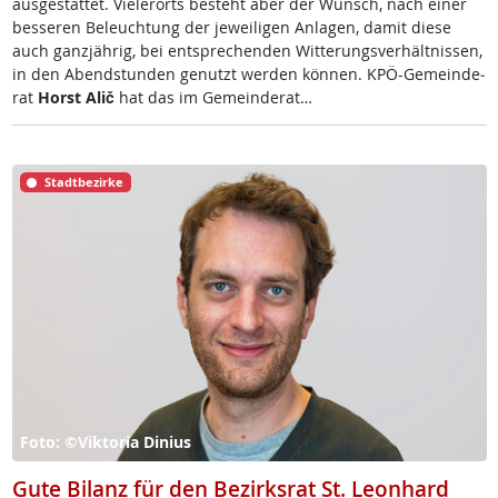
aus­ge­stat­tet. Vie­ler­orts be­steht aber der Wunsch, nach ei­ner
bes­se­ren Be­leuch­tung der je­wei­li­gen An­la­gen, da­mit die­se
auch ganz­jäh­rig, bei ent­sp­re­chen­den Wit­te­rungs­ver­hält­nis­sen,
in den Abend­stun­den ge­nutzt wer­den kön­nen. KPÖ-Ge­mein­de­
rat
Horst Alič
hat das im Ge­mein­de­rat…
Stadtbezirke
Foto: ©Viktoria Dinius
Gute Bilanz für den Bezirksrat St. Leonhard