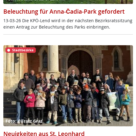
Beleuchtung für Anna-Čadia-Park gefordert
13-03-26 Die KPÖ-Lend wird in der nächs­ten Be­zirks­rats­sit­zung
ei­nen An­trag zur Be­leuch­tung des Parks ein­brin­gen.
Stadtbezirke
Foto: ©Fratz Graz
Neuigkeiten aus St. Leonhard