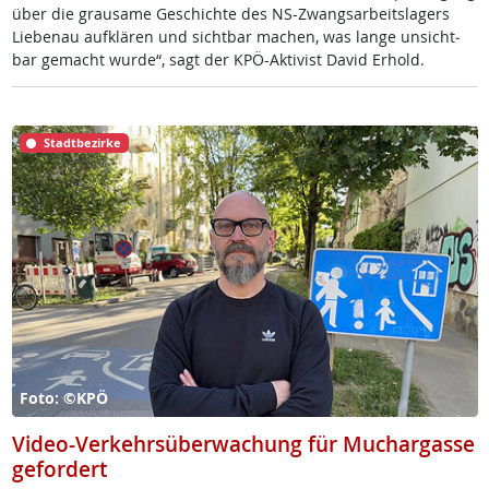
über die grau­sa­me Ge­schich­te des NS-Zwangs­ar­beits­la­gers
Lie­benau auf­klä­ren und sicht­bar ma­chen, was lan­ge un­sicht­
bar ge­macht wur­de“, sagt der KPÖ-Ak­ti­vist Da­vid Er­hold.
Stadtbezirke
Foto: ©KPÖ
Video-Verkehrsüberwachung für Muchargasse
gefordert