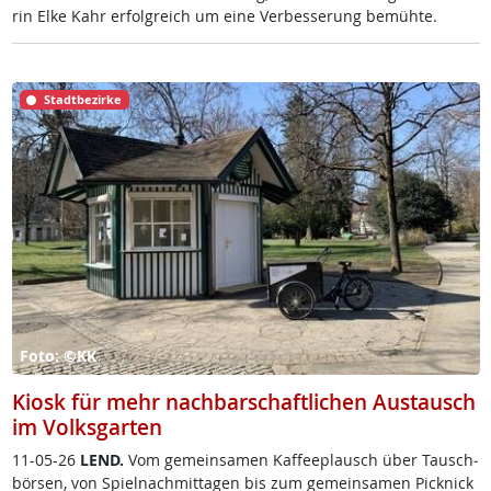
rin El­ke Kahr er­folg­reich um ei­ne Ver­bes­se­rung be­müh­te.
Stadtbezirke
Foto: ©KK
Kiosk für mehr nachbarschaftlichen Austausch
im Volksgarten
11-05-26
LEND.
Vom ge­mein­sa­men Kaf­fee­plausch über Tausch­
bör­sen, von Spiel­nach­mit­ta­gen bis zum ge­mein­sa­men Pick­nick