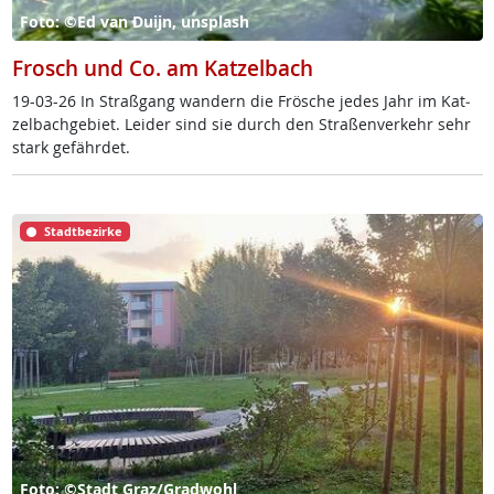
Foto: ©Ed van Duijn, unsplash
Frosch und Co. am Katzelbach
19-03-26 In Straß­gang wan­dern die Frö­sche je­des Jahr im Kat­
zel­bach­ge­biet. Lei­der sind sie durch den Stra­ßen­ver­kehr sehr
stark ge­fähr­det.
Stadtbezirke
Foto: ©Stadt Graz/Gradwohl