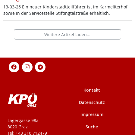
13-03-26 Ein neu­er Kin­der­stadt­teil­füh­rer ist im Kar­me­li­ter­hof
so­wie in der Ser­vice­s­tel­le Stif­ting­tal­stra­ße er­hält­lich.
Weitere Artikel laden...
Kontakt
Datenschutz
Impressum
KPÖ-Steiermark
Lagergasse 98a
Suche
8020 Graz
Tel: +43 316 712479