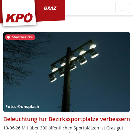
KPÖ Graz
Stadtbezirke
Foto: ©unsplash
Beleuchtung für Bezirkssportplätze verbessern
19-06-26 Mit über 300 öf­f­ent­li­chen Sport­plät­zen ist Graz gut