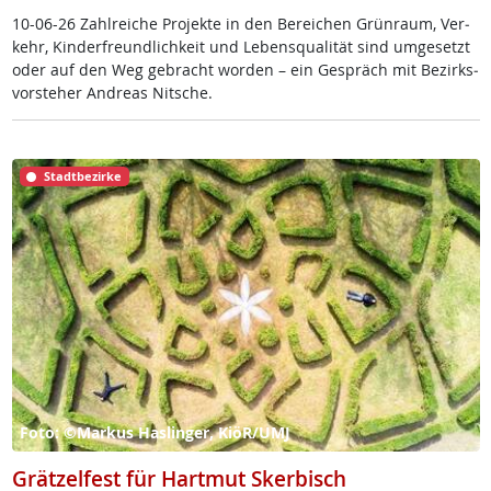
10-06-26 Zahl­rei­che Pro­jek­te in den Be­rei­chen Grün­raum, Ver­
kehr, Kin­der­f­reund­lich­keit und Le­bens­qua­li­tät sind um­ge­setzt
oder auf den Weg ge­bracht wor­den – ein Ge­spräch mit Be­zirks­
vor­ste­her And­reas Nit­sche.
Stadtbezirke
Foto: ©Markus Haslinger, KiöR/UMJ
Grätzelfest für Hartmut Skerbisch