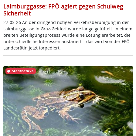
Laimburggasse: FPÖ agiert gegen Schulweg-
Sicherheit
27-03-26 An der drin­gend nö­t­i­gen Ver­kehrs­be­ru­hi­gung in der
Laim­burg­gas­se in Graz-Gei­dorf wur­de lan­ge ge­tüf­telt. In ei­nem
brei­ten Be­tei­li­gung­s­pro­zess wur­de ei­ne Lö­sung er­ar­bei­tet, die
un­ter­schied­li­che In­ter­es­sen au­s­ta­riert – das wird von der FPÖ-
Lan­des­rä­tin jetzt tor­pe­diert.
Stadtbezirke