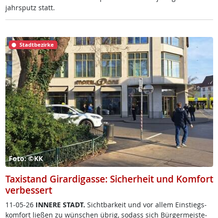
jahrs­putz statt.
Stadtbezirke
Foto: ©KK
Taxistand Girardigasse: Sicherheit und Komfort
verbessert
11-05-26
IN­NE­RE STADT.
Sicht­bar­keit und vor al­lem Ein­s­tiegs­
kom­fort lie­ßen zu wün­schen üb­rig, so­dass sich Bür­ger­meis­te­