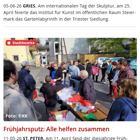
05-06-26
GRIES.
Am in­ter­na­tio­na­len Tag der Skulp­tur, am 25.
April fei­er­te das In­sti­tut für Kunst im öf­f­ent­li­chen Raum Stei­er­
mark das Gar­ten­la­byrinth in der Tri­es­ter Sied­lung.
Stadtbezirke
Foto: ©KK
Frühjahrsputz: Alle helfen zusammen
11-05-26
ST. PE­TER.
Am 11. April fand der dies­jäh­ri­ge Früh­