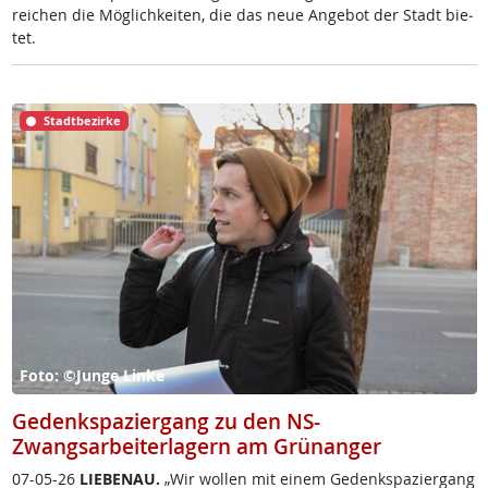
rei­chen die Mög­lich­kei­ten, die das neue An­ge­bot der Stadt bie­
tet.
Stadtbezirke
Foto: ©Junge Linke
Gedenkspaziergang zu den NS-
Zwangsarbeiterlagern am Grünanger
07-05-26
LIE­BENAU.
„Wir wol­len mit ei­nem Ge­denk­spa­zier­gang