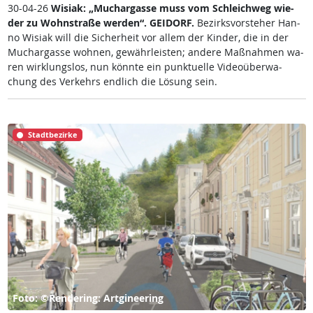
30-04-26
Wi­siak: „Much­ar­gas­se muss vom Sch­leich­weg wie­
der zu Wohn­stra­ße wer­den“.
GEI­DORF.
Be­zirks­vor­ste­her Han­
no Wi­siak will die Si­cher­heit vor al­lem der Kin­der, die in der
Much­ar­gas­se woh­nen, ge­währ­leis­ten; an­de­re Maß­nah­men wa­
ren wir­k­lungs­los, nun könn­te ein punk­tu­el­le Vi­deo­über­wa­
chung des Ver­kehrs end­lich die Lö­sung sein.
Stadtbezirke
Foto: ©Rendering: Artgineering