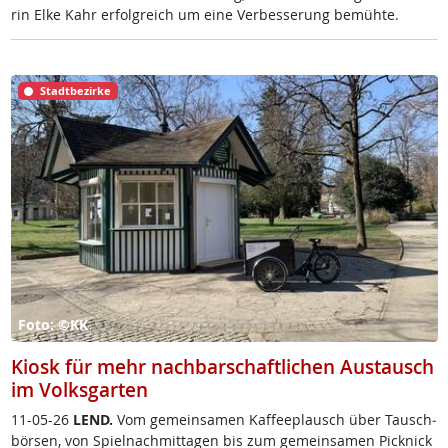
rin El­ke Kahr er­folg­reich um ei­ne Ver­bes­se­rung be­müh­te.
Stadtbezirke
Foto: ©KK
Kiosk für mehr nachbarschaftlichen Austausch
im Volksgarten
11-05-26
LEND.
Vom ge­mein­sa­men Kaf­fee­plausch über Tausch­
bör­sen, von Spiel­nach­mit­ta­gen bis zum ge­mein­sa­men Pick­nick