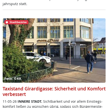
jahrs­putz statt.
Stadtbezirke
Foto: ©KK
Taxistand Girardigasse: Sicherheit und Komfort
verbessert
11-05-26
IN­NE­RE STADT.
Sicht­bar­keit und vor al­lem Ein­s­tiegs­
kom­fort lie­ßen zu wün­schen üb­rig, so­dass sich Bür­ger­meis­te­