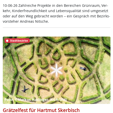
10-06-26 Zahl­rei­che Pro­jek­te in den Be­rei­chen Grün­raum, Ver­
kehr, Kin­der­f­reund­lich­keit und Le­bens­qua­li­tät sind um­ge­setzt
oder auf den Weg ge­bracht wor­den – ein Ge­spräch mit Be­zirks­
vor­ste­her And­reas Nit­sche.
Stadtbezirke
Foto: ©Markus Haslinger, KiöR/UMJ
Grätzelfest für Hartmut Skerbisch