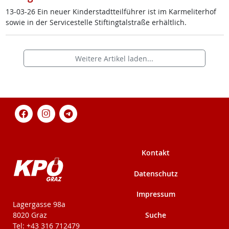
13-03-26 Ein neu­er Kin­der­stadt­teil­füh­rer ist im Kar­me­li­ter­hof
so­wie in der Ser­vice­s­tel­le Stif­ting­tal­stra­ße er­hält­lich.
Weitere Artikel laden...
Kontakt
Datenschutz
Impressum
KPÖ-Steiermark
Lagergasse 98a
Suche
8020 Graz
Tel: +43 316 712479