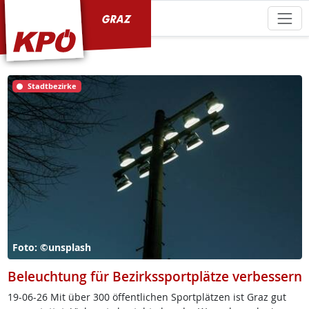
KPÖ Graz
Stadtbezirke
Foto: ©unsplash
Beleuchtung für Bezirkssportplätze verbessern
19-06-26 Mit über 300 öf­f­ent­li­chen Sport­plät­zen ist Graz gut