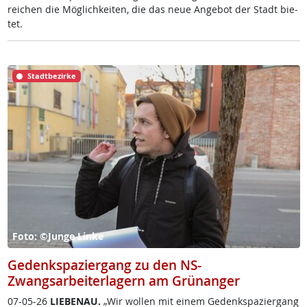
rei­chen die Mög­lich­kei­ten, die das neue An­ge­bot der Stadt bie­
tet.
Stadtbezirke
Foto: ©Junge Linke
Gedenkspaziergang zu den NS-
Zwangsarbeiterlagern am Grünanger
07-05-26
LIE­BENAU.
„Wir wol­len mit ei­nem Ge­denk­spa­zier­gang