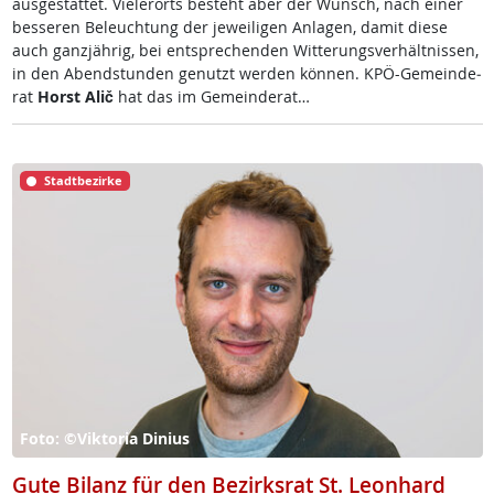
aus­ge­stat­tet. Vie­ler­orts be­steht aber der Wunsch, nach ei­ner
bes­se­ren Be­leuch­tung der je­wei­li­gen An­la­gen, da­mit die­se
auch ganz­jäh­rig, bei ent­sp­re­chen­den Wit­te­rungs­ver­hält­nis­sen,
in den Abend­stun­den ge­nutzt wer­den kön­nen. KPÖ-Ge­mein­de­
rat
Horst Alič
hat das im Ge­mein­de­rat…
Stadtbezirke
Foto: ©Viktoria Dinius
Gute Bilanz für den Bezirksrat St. Leonhard