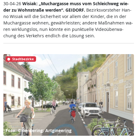
30-04-26
Wi­siak: „Much­ar­gas­se muss vom Sch­leich­weg wie­
der zu Wohn­stra­ße wer­den“.
GEI­DORF.
Be­zirks­vor­ste­her Han­
no Wi­siak will die Si­cher­heit vor al­lem der Kin­der, die in der
Much­ar­gas­se woh­nen, ge­währ­leis­ten; an­de­re Maß­nah­men wa­
ren wir­k­lungs­los, nun könn­te ein punk­tu­el­le Vi­deo­über­wa­
chung des Ver­kehrs end­lich die Lö­sung sein.
Stadtbezirke
Foto: ©Rendering: Artgineering