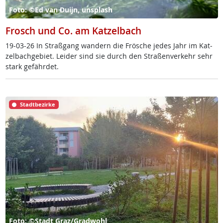
Foto: ©Ed van Duijn, unsplash
Frosch und Co. am Katzelbach
19-03-26 In Straß­gang wan­dern die Frö­sche je­des Jahr im Kat­
zel­bach­ge­biet. Lei­der sind sie durch den Stra­ßen­ver­kehr sehr
stark ge­fähr­det.
Stadtbezirke
Foto: ©Stadt Graz/Gradwohl