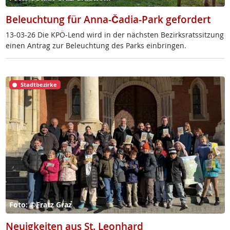
Beleuchtung für Anna-Čadia-Park gefordert
13-03-26 Die KPÖ-Lend wird in der nächs­ten Be­zirks­rats­sit­zung
ei­nen An­trag zur Be­leuch­tung des Parks ein­brin­gen.
Stadtbezirke
Foto: ©Fratz Graz
Neuigkeiten aus St. Leonhard