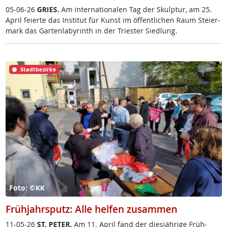
05-06-26
GRIES.
Am in­ter­na­tio­na­len Tag der Skulp­tur, am 25.
April fei­er­te das In­sti­tut für Kunst im öf­f­ent­li­chen Raum Stei­er­
mark das Gar­ten­la­byrinth in der Tri­es­ter Sied­lung.
Stadtbezirke
Foto: ©KK
Frühjahrsputz: Alle helfen zusammen
11-05-26
ST. PE­TER.
Am 11. April fand der dies­jäh­ri­ge Früh­