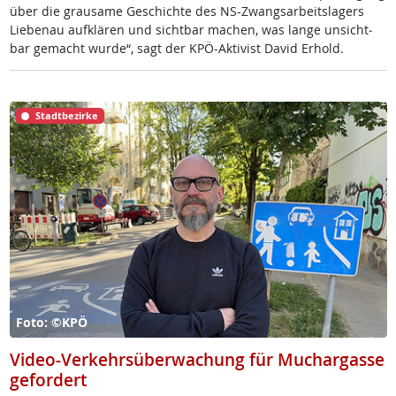
über die grau­sa­me Ge­schich­te des NS-Zwangs­ar­beits­la­gers
Lie­benau auf­klä­ren und sicht­bar ma­chen, was lan­ge un­sicht­
bar ge­macht wur­de“, sagt der KPÖ-Ak­ti­vist Da­vid Er­hold.
Stadtbezirke
Foto: ©KPÖ
Video-Verkehrsüberwachung für Muchargasse
gefordert