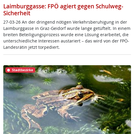
Laimburggasse: FPÖ agiert gegen Schulweg-
Sicherheit
27-03-26 An der drin­gend nö­t­i­gen Ver­kehrs­be­ru­hi­gung in der
Laim­burg­gas­se in Graz-Gei­dorf wur­de lan­ge ge­tüf­telt. In ei­nem
brei­ten Be­tei­li­gung­s­pro­zess wur­de ei­ne Lö­sung er­ar­bei­tet, die
un­ter­schied­li­che In­ter­es­sen au­s­ta­riert – das wird von der FPÖ-
Lan­des­rä­tin jetzt tor­pe­diert.
Stadtbezirke