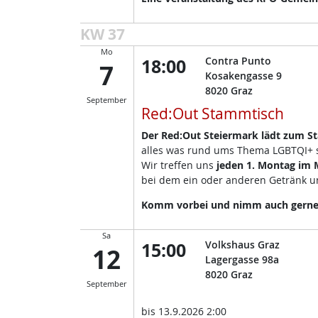
KW 37
Mo
18:00
Contra Punto
7
Kosakengasse 9
8020
Graz
September
Red:Out Stammtisch
Der Red:Out Steiermark lädt zum S
alles was rund ums Thema LGBTQI+ so
Wir treffen uns
jeden 1. Montag im
bei dem ein oder anderen Getränk un
Komm vorbei und nimm auch gerne d
Sa
15:00
Volkshaus Graz
12
Lagergasse 98a
8020
Graz
September
bis
13.9.2026 2:00