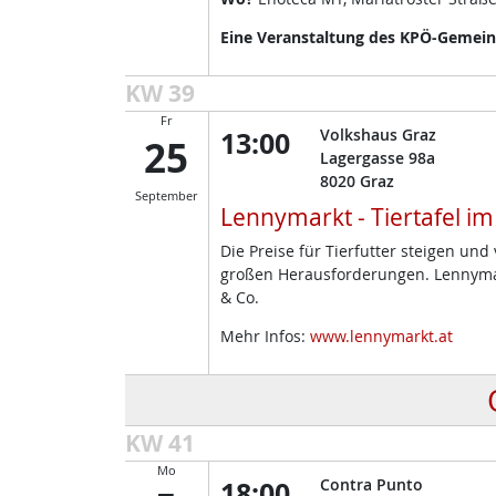
Eine Veranstaltung des KPÖ-Gemeind
KW 39
Fr
13:00
Volkshaus Graz
25
Lagergasse 98a
8020
Graz
September
Lennymarkt - Tiertafel i
Die Preise für Tierfutter steigen un
großen Herausforderungen. Lennymark
& Co.
Mehr Infos:
www.lennymarkt.at
KW 41
Mo
18:00
Contra Punto