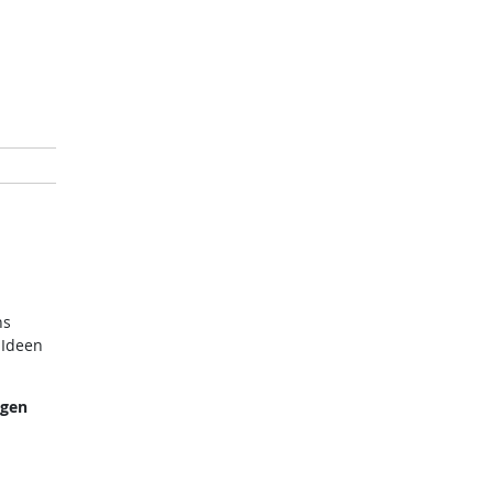
ns
 Ideen
ngen