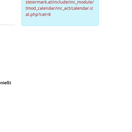
steiermark.at/include/inc_module/
tmod_calendar/inc_act/calendar.ic
al.php?cat=8
nießt