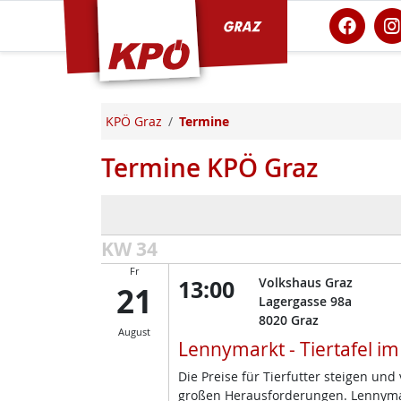
KPÖ Graz
KPÖ Graz
Termine
Termine KPÖ Graz
KW 34
Fr
13:00
Volkshaus Graz
21
Lagergasse 98a
8020
Graz
August
Lennymarkt - Tiertafel i
Die Preise für Tierfutter steigen un
großen Herausforderungen. Lennymark