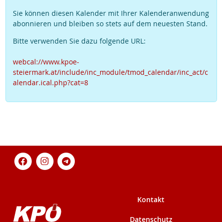
Sie können diesen Kalender mit Ihrer Kalenderanwendung
abonnieren und bleiben so stets auf dem neuesten Stand.
Bitte verwenden Sie dazu folgende URL:
webcal://www.kpoe-
steiermark.at/include/inc_module/tmod_calendar/inc_act/c
alendar.ical.php?cat=8
Kontakt
Datenschutz