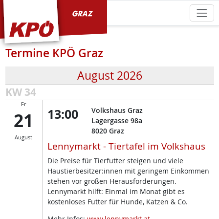
KPÖ Graz
Termine KPÖ Graz
August 2026
KW 34
Fr
13:00
Volkshaus Graz
21
Lagergasse 98a
8020
Graz
August
Lennymarkt - Tiertafel im Volkshaus
Die Preise für Tierfutter steigen und viele
Haustierbesitzer:innen mit geringem Einkommen
stehen vor großen Herausforderungen.
Lennymarkt hilft: Einmal im Monat gibt es
kostenloses Futter für Hunde, Katzen & Co.
Mehr Infos:
www.lennymarkt.at