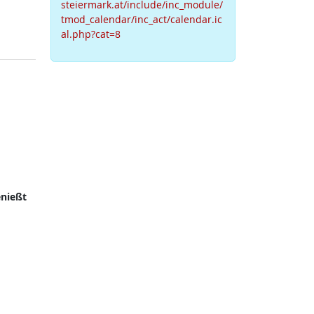
steiermark.at/include/inc_module/
tmod_calendar/inc_act/calendar.ic
al.php?cat=8
nießt