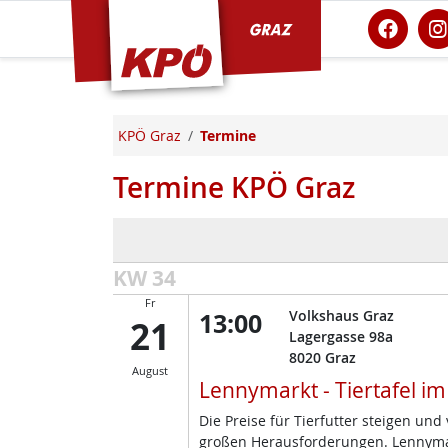
KPÖ Graz
KPÖ Graz
Termine
Termine KPÖ Graz
KW 34
Fr
13:00
Volkshaus Graz
21
Lagergasse 98a
8020
Graz
August
Lennymarkt - Tiertafel i
Die Preise für Tierfutter steigen un
großen Herausforderungen. Lennymark