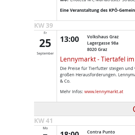
Eine Veranstaltung des KPÖ-Gemeind
KW 39
Fr
13:00
Volkshaus Graz
25
Lagergasse 98a
8020
Graz
September
Lennymarkt - Tiertafel i
Die Preise für Tierfutter steigen un
großen Herausforderungen. Lennymark
& Co.
Mehr Infos:
www.lennymarkt.at
KW 41
Mo
18:00
Contra Punto