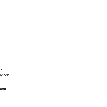
ns
 Ideen
ngen