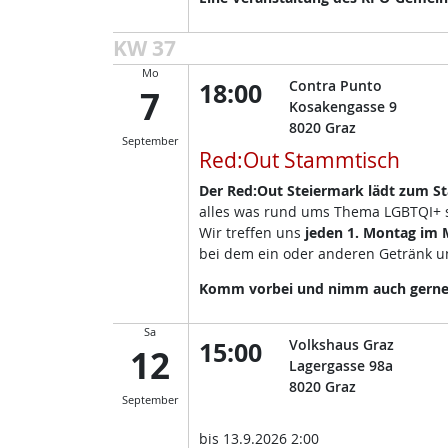
KW 37
Mo
18:00
Contra Punto
7
Kosakengasse 9
8020
Graz
September
Red:Out Stammtisch
Der Red:Out Steiermark lädt zum S
alles was rund ums Thema LGBTQI+ so
Wir treffen uns
jeden 1. Montag im
bei dem ein oder anderen Getränk un
Komm vorbei und nimm auch gerne d
Sa
15:00
Volkshaus Graz
12
Lagergasse 98a
8020
Graz
September
bis
13.9.2026 2:00