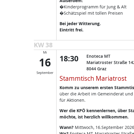
Außerdem:
�Kinderprogramm für Jung & Alt
�Schätzspiel mit tollen Preisen
Bei jeder Witterung.
Eintritt frei.
KW 38
Mi
18:30
Enoteca MT
16
Mariatroster Straße 14
8044
Graz
September
Stammtisch Mariatrost
Komm zu unserem ersten Stammtisc
über die Arbeit im Gemeinderat und
für Aktionen.
Wer die KPÖ kennenlernen, über Sta
möchte, ist herzlich willkommen.
Wann?
Mittwoch, 16.September 2026
Wo?
Enoteca MT, Mariatroster Straße