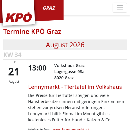
KPÖ Graz
Termine KPÖ Graz
August 2026
KW 34
Fr
13:00
Volkshaus Graz
21
Lagergasse 98a
8020
Graz
August
Lennymarkt - Tiertafel im Volkshaus
Die Preise für Tierfutter steigen und viele
Haustierbesitzer:innen mit geringem Einkommen
stehen vor großen Herausforderungen.
Lennymarkt hilft: Einmal im Monat gibt es
kostenloses Futter für Hunde, Katzen & Co.
Mehr Infos:
www.lennymarkt.at