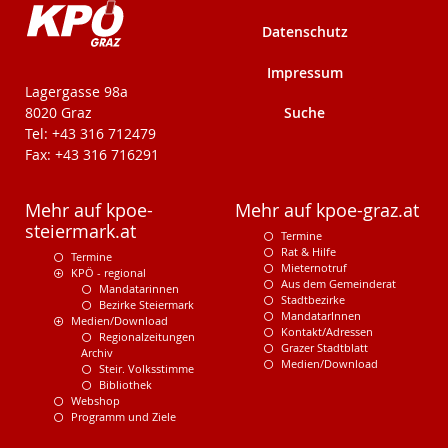
Datenschutz
Impressum
KPÖ-Steiermark
Lagergasse 98a
Suche
8020 Graz
Tel: +43 316 712479
Fax: +43 316 716291
Mehr auf kpoe-
Mehr auf kpoe-graz.at
steiermark.at
Termine
Rat & Hilfe
Termine
Mieternotruf
KPÖ - regional
Aus dem Gemeinderat
Mandatarinnen
Stadtbezirke
Bezirke Steiermark
MandatarInnen
Medien/Download
Kontakt/Adressen
Regionalzeitungen
Grazer Stadtblatt
Archiv
Medien/Download
Steir. Volksstimme
Bibliothek
Webshop
Programm und Ziele