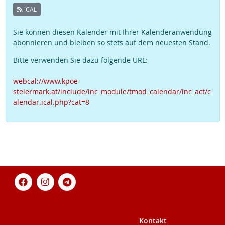
iCAL
Sie können diesen Kalender mit Ihrer Kalenderanwendung
abonnieren und bleiben so stets auf dem neuesten Stand.
Bitte verwenden Sie dazu folgende URL:
webcal://www.kpoe-
steiermark.at/include/inc_module/tmod_calendar/inc_act/c
alendar.ical.php?cat=8
Kontakt