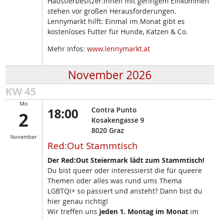
Haustierbesitzer:innen mit geringem Einkommen
stehen vor großen Herausforderungen.
Lennymarkt hilft: Einmal im Monat gibt es
kostenloses Futter für Hunde, Katzen & Co.
Mehr Infos:
www.lennymarkt.at
November 2026
KW 45
Mo
18:00
Contra Punto
2
Kosakengasse 9
8020
Graz
November
Red:Out Stammtisch
Der Red:Out Steiermark lädt zum Stammtisch!
Du bist queer oder interessierst die für queere
Themen oder alles was rund ums Thema
LGBTQI+ so passiert und ansteht? Dann bist du
hier genau richtig!
Wir treffen uns
jeden 1. Montag im Monat
im