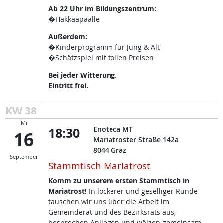
Ab 22 Uhr im Bildungszentrum:
�Hakkaapäälle
Außerdem:
�Kinderprogramm für Jung & Alt
�Schätzspiel mit tollen Preisen
Bei jeder Witterung.
Eintritt frei.
KW 38
Mi
18:30
Enoteca MT
16
Mariatroster Straße 142a
8044
Graz
September
Stammtisch Mariatrost
Komm zu unserem ersten Stammtisch in
Mariatrost!
In lockerer und geselliger Runde
tauschen wir uns über die Arbeit im
Gemeinderat und des Bezirksrats aus,
besprechen Anliegen und wälzen gemeinsam