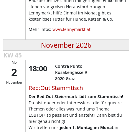
Haustierbesitzer:innen mit geringem Einkommen
stehen vor großen Herausforderungen.
Lennymarkt hilft: Einmal im Monat gibt es
kostenloses Futter für Hunde, Katzen & Co.
Mehr Infos:
www.lennymarkt.at
November 2026
KW 45
Mo
18:00
Contra Punto
2
Kosakengasse 9
8020
Graz
November
Red:Out Stammtisch
Der Red:Out Steiermark lädt zum Stammtisch!
Du bist queer oder interessierst die für queere
Themen oder alles was rund ums Thema
LGBTQI+ so passiert und ansteht? Dann bist du
hier genau richtig!
Wir treffen uns
jeden 1. Montag im Monat
im