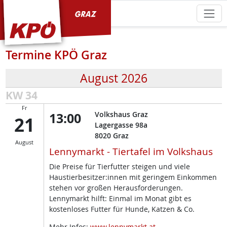
KPÖ Graz
Termine KPÖ Graz
August 2026
KW 34
Fr
13:00
Volkshaus Graz
21
Lagergasse 98a
8020
Graz
August
Lennymarkt - Tiertafel im Volkshaus
Die Preise für Tierfutter steigen und viele
Haustierbesitzer:innen mit geringem Einkommen
stehen vor großen Herausforderungen.
Lennymarkt hilft: Einmal im Monat gibt es
kostenloses Futter für Hunde, Katzen & Co.
Mehr Infos:
www.lennymarkt.at