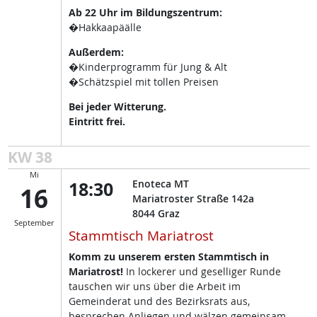
Ab 22 Uhr im Bildungszentrum:
�Hakkaapäälle
Außerdem:
�Kinderprogramm für Jung & Alt
�Schätzspiel mit tollen Preisen
Bei jeder Witterung.
Eintritt frei.
KW 38
Mi
18:30
Enoteca MT
16
Mariatroster Straße 142a
8044
Graz
September
Stammtisch Mariatrost
Komm zu unserem ersten Stammtisch in
Mariatrost!
In lockerer und geselliger Runde
tauschen wir uns über die Arbeit im
Gemeinderat und des Bezirksrats aus,
besprechen Anliegen und wälzen gemeinsam