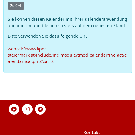
iCAL
Sie können diesen Kalender mit Ihrer Kalenderanwendung
abonnieren und bleiben so stets auf dem neuesten Stand.
Bitte verwenden Sie dazu folgende URL:
webcal://www.kpoe-
steiermark.at/include/inc_module/tmod_calendar/inc_act/c
alendar.ical.php?cat=8
Kontakt