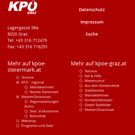
Datenschutz
Impressum
KPÖ-Steiermark
Lagergasse 98a
Suche
8020 Graz
Tel: +43 316 712479
Fax: +43 316 716291
Mehr auf kpoe-
Mehr auf kpoe-graz.at
steiermark.at
Termine
Rat & Hilfe
Termine
Mieternotruf
KPÖ - regional
Aus dem Gemeinderat
Mandatarinnen
Stadtbezirke
Bezirke Steiermark
MandatarInnen
Medien/Download
Kontakt/Adressen
Regionalzeitungen
Grazer Stadtblatt
Archiv
Medien/Download
Steir. Volksstimme
Bibliothek
Webshop
Programm und Ziele