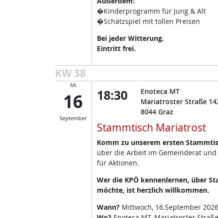
Außerdem:
�Kinderprogramm für Jung & Alt
�Schätzspiel mit tollen Preisen
Bei jeder Witterung.
Eintritt frei.
KW 38
Mi
18:30
Enoteca MT
16
Mariatroster Straße 14
8044
Graz
September
Stammtisch Mariatrost
Komm zu unserem ersten Stammtisc
über die Arbeit im Gemeinderat und
für Aktionen.
Wer die KPÖ kennenlernen, über Sta
möchte, ist herzlich willkommen.
Wann?
Mittwoch, 16.September 2026
Wo?
Enoteca MT, Mariatroster Straße