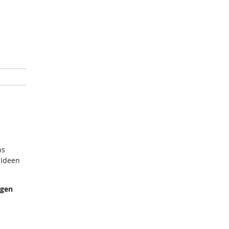
ns
 Ideen
ngen