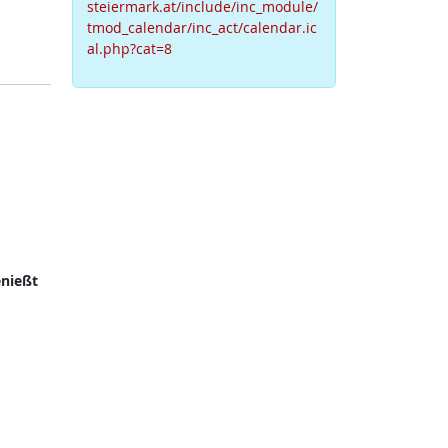
steiermark.at/include/inc_module/
tmod_calendar/inc_act/calendar.ic
al.php?cat=8
nießt