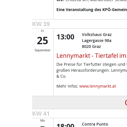
Eine Veranstaltung des KPÖ-Gemeind
KW 39
Fr
13:00
Volkshaus Graz
25
Lagergasse 98a
8020
Graz
September
Lennymarkt - Tiertafel i
Die Preise für Tierfutter steigen un
großen Herausforderungen. Lennymark
& Co.
Mehr Infos:
www.lennymarkt.at
KW 41
Mo
18:00
Contra Punto