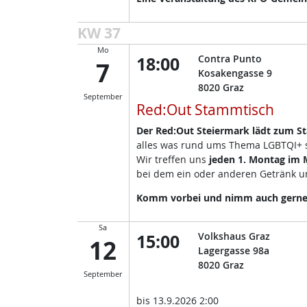
KW 37
Mo
18:00
Contra Punto
7
Kosakengasse 9
8020
Graz
September
Red:Out Stammtisch
Der Red:Out Steiermark lädt zum S
alles was rund ums Thema LGBTQI+ so
Wir treffen uns
jeden 1. Montag im
bei dem ein oder anderen Getränk un
Komm vorbei und nimm auch gerne d
Sa
15:00
Volkshaus Graz
12
Lagergasse 98a
8020
Graz
September
bis
13.9.2026 2:00