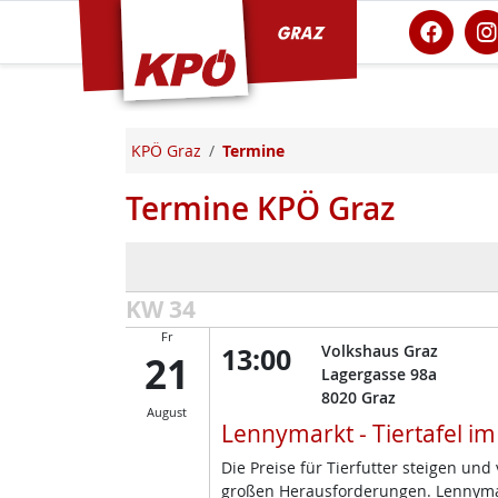
KPÖ Graz
KPÖ Graz
Termine
Termine KPÖ Graz
KW 34
Fr
13:00
Volkshaus Graz
21
Lagergasse 98a
8020
Graz
August
Lennymarkt - Tiertafel i
Die Preise für Tierfutter steigen un
großen Herausforderungen. Lennymark