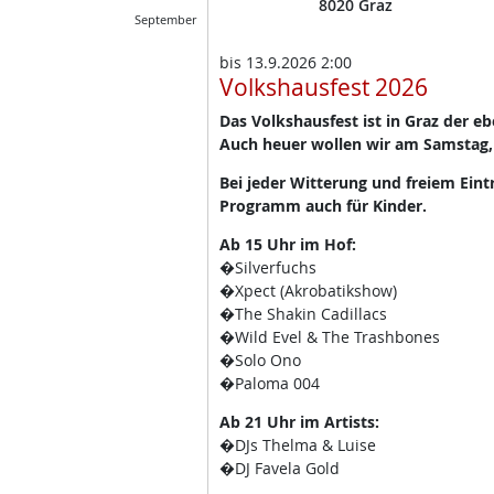
8020
Graz
September
bis
13.9.2026 2:00
Volkshausfest 2026
Das Volkshausfest ist in Graz der e
Auch heuer wollen wir am Samstag,
Bei jeder Witterung und freiem Eint
Programm auch für Kinder.
Ab 15 Uhr im Hof:
�Silverfuchs
�Xpect (Akrobatikshow)
�The Shakin Cadillacs
�Wild Evel & The Trashbones
�Solo Ono
�Paloma 004
Ab 21 Uhr im Artists:
�DJs Thelma & Luise
�DJ Favela Gold