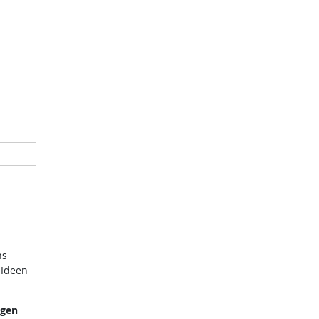
ns
 Ideen
ngen