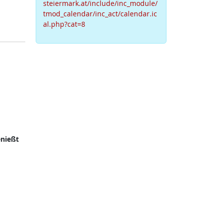
steiermark.at/include/inc_module/
tmod_calendar/inc_act/calendar.ic
al.php?cat=8
nießt