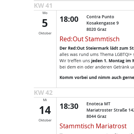
KW 41
Mo
18:00
Contra Punto
5
Kosakengasse 9
8020
Graz
Oktober
Red:Out Stammtisch
Der Red:Out Steiermark lädt zum S
alles was rund ums Thema LGBTQI+ so
Wir treffen uns
jeden 1. Montag im 
bei dem ein oder anderen Getränk un
Komm vorbei und nimm auch gerne d
KW 42
Mi
18:30
Enoteca MT
14
Mariatroster Straße 14
8044
Graz
Oktober
Stammtisch Mariatrost