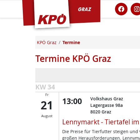
KPÖ Graz
KPÖ Graz
Termine
Termine KPÖ Graz
KW 34
Fr
13:00
Volkshaus Graz
21
Lagergasse 98a
8020
Graz
August
Lennymarkt - Tiertafel i
Die Preise für Tierfutter steigen un
großen Herausforderungen. Lennymark