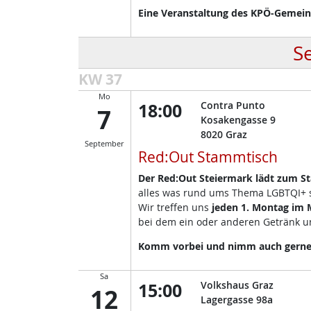
Eine Veranstaltung des KPÖ-Gemeind
S
KW 37
Mo
18:00
Contra Punto
7
Kosakengasse 9
8020
Graz
September
Red:Out Stammtisch
Der Red:Out Steiermark lädt zum S
alles was rund ums Thema LGBTQI+ so
Wir treffen uns
jeden 1. Montag im
bei dem ein oder anderen Getränk un
Komm vorbei und nimm auch gerne d
Sa
15:00
Volkshaus Graz
12
Lagergasse 98a