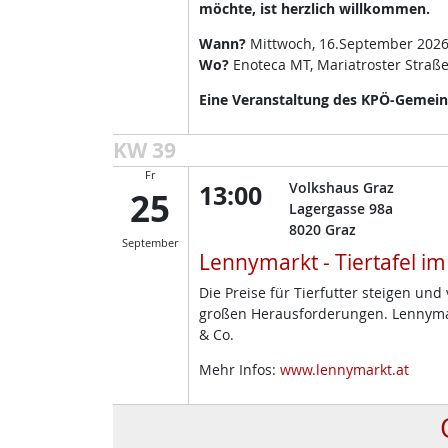
möchte, ist herzlich willkommen.
Wann?
Mittwoch, 16.September 2026
Wo?
Enoteca MT, Mariatroster Straße
Eine Veranstaltung des KPÖ-Gemeind
KW 39
Fr
13:00
Volkshaus Graz
25
Lagergasse 98a
8020
Graz
September
Lennymarkt - Tiertafel i
Die Preise für Tierfutter steigen un
großen Herausforderungen. Lennymark
& Co.
Mehr Infos:
www.lennymarkt.at