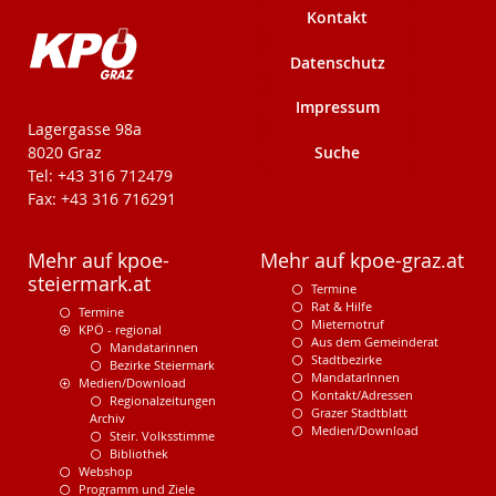
Kontakt
Datenschutz
Impressum
KPÖ-Steiermark
Lagergasse 98a
Suche
8020 Graz
Tel: +43 316 712479
Fax: +43 316 716291
Mehr auf kpoe-
Mehr auf kpoe-graz.at
steiermark.at
Termine
Rat & Hilfe
Termine
Mieternotruf
KPÖ - regional
Aus dem Gemeinderat
Mandatarinnen
Stadtbezirke
Bezirke Steiermark
MandatarInnen
Medien/Download
Kontakt/Adressen
Regionalzeitungen
Grazer Stadtblatt
Archiv
Medien/Download
Steir. Volksstimme
Bibliothek
Webshop
Programm und Ziele