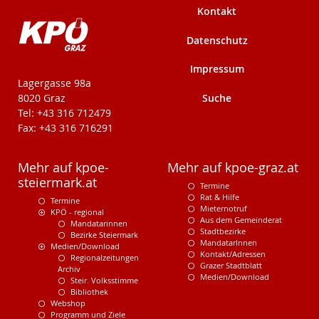
Kontakt
Datenschutz
Impressum
KPÖ-Steiermark
Lagergasse 98a
Suche
8020 Graz
Tel: +43 316 712479
Fax: +43 316 716291
Mehr auf kpoe-
Mehr auf kpoe-graz.at
steiermark.at
Termine
Rat & Hilfe
Termine
Mieternotruf
KPÖ - regional
Aus dem Gemeinderat
Mandatarinnen
Stadtbezirke
Bezirke Steiermark
MandatarInnen
Medien/Download
Kontakt/Adressen
Regionalzeitungen
Grazer Stadtblatt
Archiv
Medien/Download
Steir. Volksstimme
Bibliothek
Webshop
Programm und Ziele