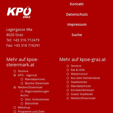
Kontakt
Datenschutz
Impressum
KPÖ-Steiermark
Lagergasse 98a
Suche
8020 Graz
Tel: +43 316 712479
Fax: +43 316 716291
Mehr auf kpoe-
Mehr auf kpoe-graz.at
steiermark.at
Termine
Rat & Hilfe
Termine
Mieternotruf
KPÖ - regional
Aus dem Gemeinderat
Mandatarinnen
Stadtbezirke
Bezirke Steiermark
MandatarInnen
Medien/Download
Kontakt/Adressen
Regionalzeitungen
Grazer Stadtblatt
Archiv
Medien/Download
Steir. Volksstimme
Bibliothek
Webshop
Programm und Ziele