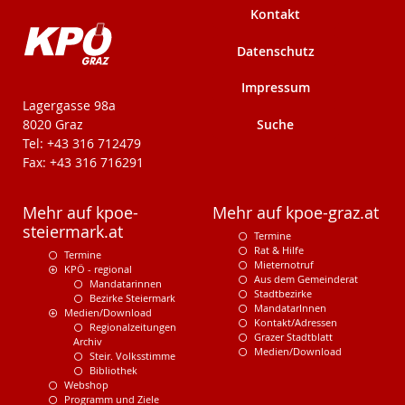
Kontakt
Datenschutz
Impressum
KPÖ-Steiermark
Lagergasse 98a
Suche
8020 Graz
Tel: +43 316 712479
Fax: +43 316 716291
Mehr auf kpoe-
Mehr auf kpoe-graz.at
steiermark.at
Termine
Rat & Hilfe
Termine
Mieternotruf
KPÖ - regional
Aus dem Gemeinderat
Mandatarinnen
Stadtbezirke
Bezirke Steiermark
MandatarInnen
Medien/Download
Kontakt/Adressen
Regionalzeitungen
Grazer Stadtblatt
Archiv
Medien/Download
Steir. Volksstimme
Bibliothek
Webshop
Programm und Ziele