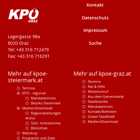
Kontakt
Datenschutz
Impressum
KPÖ-Steiermark
Lagergasse 98a
Suche
8020 Graz
Tel: +43 316 712479
Fax: +43 316 716291
Mehr auf kpoe-
Mehr auf kpoe-graz.at
steiermark.at
Termine
Rat & Hilfe
Termine
Mieternotruf
KPÖ - regional
Aus dem Gemeinderat
Mandatarinnen
Stadtbezirke
Bezirke Steiermark
MandatarInnen
Medien/Download
Kontakt/Adressen
Regionalzeitungen
Grazer Stadtblatt
Archiv
Medien/Download
Steir. Volksstimme
Bibliothek
Webshop
Programm und Ziele