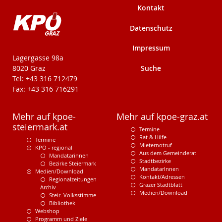
Kontakt
Datenschutz
Impressum
KPÖ-Steiermark
Lagergasse 98a
Suche
8020 Graz
Tel: +43 316 712479
Fax: +43 316 716291
Mehr auf kpoe-
Mehr auf kpoe-graz.at
steiermark.at
Termine
Rat & Hilfe
Termine
Mieternotruf
KPÖ - regional
Aus dem Gemeinderat
Mandatarinnen
Stadtbezirke
Bezirke Steiermark
MandatarInnen
Medien/Download
Kontakt/Adressen
Regionalzeitungen
Grazer Stadtblatt
Archiv
Medien/Download
Steir. Volksstimme
Bibliothek
Webshop
Programm und Ziele