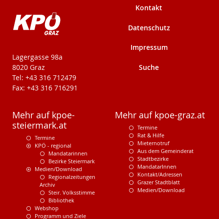
Kontakt
Datenschutz
Impressum
KPÖ-Steiermark
Lagergasse 98a
Suche
8020 Graz
Tel: +43 316 712479
Fax: +43 316 716291
Mehr auf kpoe-
Mehr auf kpoe-graz.at
steiermark.at
Termine
Rat & Hilfe
Termine
Mieternotruf
KPÖ - regional
Aus dem Gemeinderat
Mandatarinnen
Stadtbezirke
Bezirke Steiermark
MandatarInnen
Medien/Download
Kontakt/Adressen
Regionalzeitungen
Grazer Stadtblatt
Archiv
Medien/Download
Steir. Volksstimme
Bibliothek
Webshop
Programm und Ziele