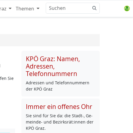
raz
Themen
KPÖ Graz: Namen,
Adressen,
d
Telefonnummern
fen Sie
Adres­sen und Te­le­fon­num­mern
der KPÖ Graz
Immer ein offenes Ohr
Sie sind für Sie da: die Stadt-, Ge­
mein­de- und Be­zirks­rät:in­nen der
KPÖ Graz.