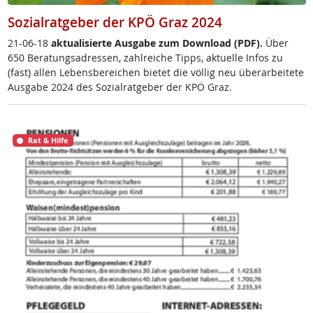
Sozialratgeber der KPÖ Graz 2024
21-06-18
ak­tua­li­sier­te Aus­ga­be zum Down­load (PDF).
Über
650 Be­ra­tungsadres­sen, zahl­rei­che Tipps, ak­tu­el­le In­fos zu
(fast) al­len Le­bens­be­rei­chen bie­tet die völ­lig neu über­ar­bei­te­te
Aus­ga­be 2024 des So­zial­rat­ge­ber der KPÖ Graz.
Rat & Hilfe