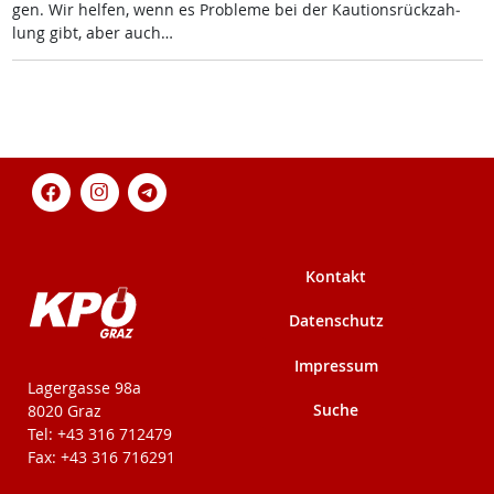
gen. Wir hel­fen, wenn es Pro­b­le­me bei der Kau­ti­ons­rück­zah­
lung gibt, aber auch…
Kontakt
Datenschutz
Impressum
KPÖ-Steiermark
Lagergasse 98a
Suche
8020 Graz
Tel: +43 316 712479
Fax: +43 316 716291