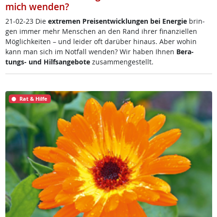
mich wenden?
21-02-23 Die
ex­t­re­men Preis­ent­wick­lun­gen bei En­er­gie
brin­
gen im­mer mehr Men­schen an den Rand ih­rer fi­nan­zi­el­len
Mög­lich­kei­ten – und lei­der oft dar­über hin­aus. Aber wo­hin
kann man sich im Not­fall wen­den? Wir ha­ben Ih­nen
Be­ra­
tungs- und Hilf­s­an­ge­bo­te
zu­sam­men­ge­s­tellt.
Rat & Hilfe