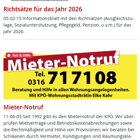
Richtsätze für das Jahr 2026
05-02-15 In­for­ma­ti­ons­blatt mit den Richt­sät­zen (Aus­g­leichs­zu­
la­ge, So­zial­un­ter­stüt­zung, Pf­le­ge­geld, Pen­si­on, u.v.m.) für das
Jahr 2026.
Rat & Hilfe
Mieter-Notruf
11-06-05 Seit 1992 gibt es den Mie­ter­no­t­ruf der KPÖ. Wir über­
prü­fen Miet­ver­trä­ge und Be­triebs­kos­ten­ab­rech­nun­gen so­wie
die Recht­mä­ß­ig­keit und Höhe von Pro­vi­sio­nen, wir be­ra­ten bei
Schi­ka­nen durch Ver­mie­ter, Kün­di­gun­gen und Räu­mungs­kla­