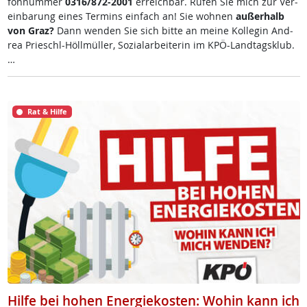
fon­num­mer
0316/872-2001
er­reich­bar. Ru­fen Sie mich zur Ve­r­
ein­ba­rung ei­nes Ter­mins ein­fach an! Sie woh­nen
au­ßer­halb
von Graz?
Dann wen­den Sie sich bit­te an mei­ne Kol­le­gin And­
rea Prie­schl-Höll­mül­ler, So­zial­ar­bei­te­rin im KPÖ-Land­tags­klub.
…
Rat & Hilfe
Hilfe bei hohen Energiekosten: Wohin kann ich