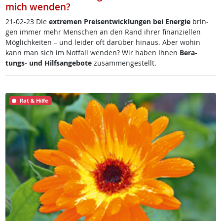
mich wenden?
21-02-23 Die
ex­t­re­men Preis­ent­wick­lun­gen bei En­er­gie
brin­
gen im­mer mehr Men­schen an den Rand ih­rer fi­nan­zi­el­len
Mög­lich­kei­ten – und lei­der oft dar­über hin­aus. Aber wo­hin
kann man sich im Not­fall wen­den? Wir ha­ben Ih­nen
Be­ra­
tungs- und Hilf­s­an­ge­bo­te
zu­sam­men­ge­s­tellt.
Rat & Hilfe