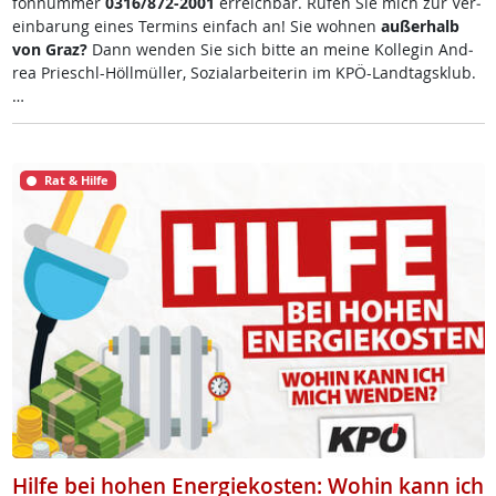
fon­num­mer
0316/872-2001
er­reich­bar. Ru­fen Sie mich zur Ve­r­
ein­ba­rung ei­nes Ter­mins ein­fach an! Sie woh­nen
au­ßer­halb
von Graz?
Dann wen­den Sie sich bit­te an mei­ne Kol­le­gin And­
rea Prie­schl-Höll­mül­ler, So­zial­ar­bei­te­rin im KPÖ-Land­tags­klub.
…
Rat & Hilfe
Hilfe bei hohen Energiekosten: Wohin kann ich