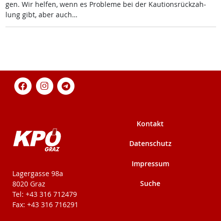
gen. Wir hel­fen, wenn es Pro­b­le­me bei der Kau­ti­ons­rück­zah­
lung gibt, aber auch…
Kontakt
Datenschutz
Impressum
KPÖ-Steiermark
Lagergasse 98a
Suche
8020 Graz
Tel: +43 316 712479
Fax: +43 316 716291