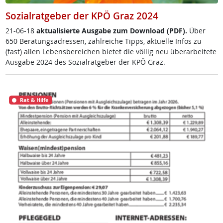
Sozialratgeber der KPÖ Graz 2024
21-06-18
ak­tua­li­sier­te Aus­ga­be zum Down­load (PDF).
Über
650 Be­ra­tungsadres­sen, zahl­rei­che Tipps, ak­tu­el­le In­fos zu
(fast) al­len Le­bens­be­rei­chen bie­tet die völ­lig neu über­ar­bei­te­te
Aus­ga­be 2024 des So­zial­rat­ge­ber der KPÖ Graz.
Rat & Hilfe