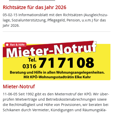
Richtsätze für das Jahr 2026
05-02-15 In­for­ma­ti­ons­blatt mit den Richt­sät­zen (Aus­g­leichs­zu­
la­ge, So­zial­un­ter­stüt­zung, Pf­le­ge­geld, Pen­si­on, u.v.m.) für das
Jahr 2026.
Rat & Hilfe
Mieter-Notruf
11-06-05 Seit 1992 gibt es den Mie­ter­no­t­ruf der KPÖ. Wir über­
prü­fen Miet­ver­trä­ge und Be­triebs­kos­ten­ab­rech­nun­gen so­wie
die Recht­mä­ß­ig­keit und Höhe von Pro­vi­sio­nen, wir be­ra­ten bei
Schi­ka­nen durch Ver­mie­ter, Kün­di­gun­gen und Räu­mungs­kla­